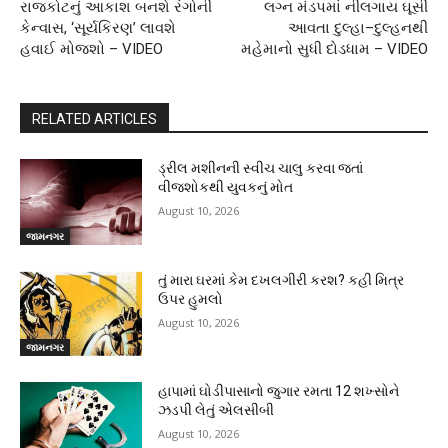
રાજકોટનું આકાશ બનશે રંગોની
લગ્ન મંડપમાં નીલગાય ઘૂસી
કેન્વાસ, ‘સૂર્યકિરણ’ લાવશે
આવતા દુલ્હા–દુલ્હનથી
હવાઈ મોજશો – VIDEO
મહેમાનો સુધી દોડધામ – VIDEO
RELATED ARTICLES
ડ્રીલ મશીનની સ્વીચ ચાલુ કરવા જતાં
વીજશોકથી યુવકનું મોત
August 10, 2026
જામનગર
તું મારા ઘરમાં કેમ દખલગીરી કરશ? કહી મિત્ર
ઉપર હુમલો
August 10, 2026
જામનગર
હાપામાં ઘોડીપાસાનો જુગાર રમતા 12 શખ્સોને
ઝડપી લેતું એલસીબી
August 10, 2026