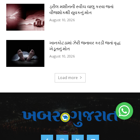
ડ્રીલ મશીનની સ્વીચ ચાલુ કરવા જતાં
વીજશોકથી યુવકનું મોત
August 10, 2026
ખાનકોટડામાં ઝેરી જનાવર કરડી જતાં વૃદ્ધ
ખેડૂતનું મોત
August 10, 2026
Load more