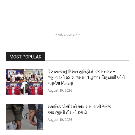
- Advertisment -
MOST POPULAR
રિલાયન્સનું મિશન યુનિફોર્મઃ જામનગર –
જૂનાગઢની 63 શાળાના 11 હજાર વિદ્યાર્થીઓને
ગણવેશ વિતરણ
August 10, 2026
સ્થાનિક પોલીસને અંધારામાં રાખી રેન્જ
આઇજીની ટીમનો દરોડો
August 10, 2026