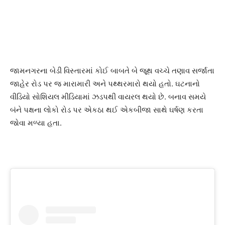
જામનગરના બેડી વિસ્તારમાં કોઈ બાબતે બે જૂથ વચ્ચે તણાવ સર્જાતા
જાહેર રોડ પર જ મારામારી અને પથ્થરમારો થયો હતો. ઘટનાનો
વીડિયો સોશિયલ મીડિયામાં ઝડપથી વાયરલ થયો છે. બનાવ સમયે
બંને પક્ષના લોકો રોડ પર એકઠા થઈ એકબીજા સાથે ઘર્ષણ કરતા
જોવા મળ્યા હતા.