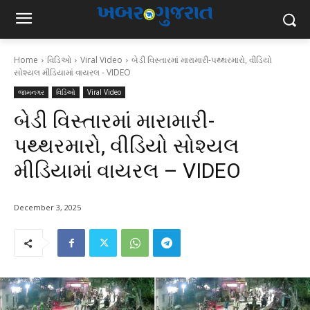
Home
વિડિઓ
Viral Video
બેડી વિસ્તારમાં મારામારી-પથ્થરમારો, વીડિયો
સોશ્યલ મીડિયામાં વાયરલ - VIDEO
જામનગર
વિડિઓ
Viral Video
બેડી વિસ્તારમાં મારામારી-
પથ્થરમારો, વીડિયો સોશ્યલ
મીડિયામાં વાયરલ – VIDEO
December 3, 2025