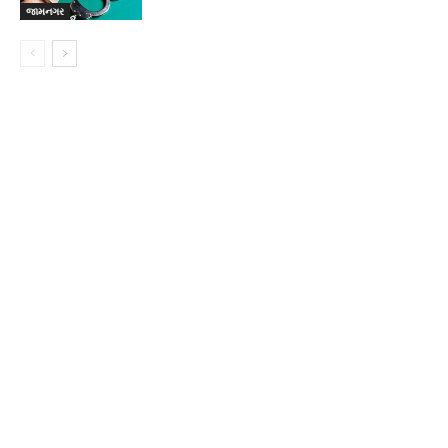
જામનગર