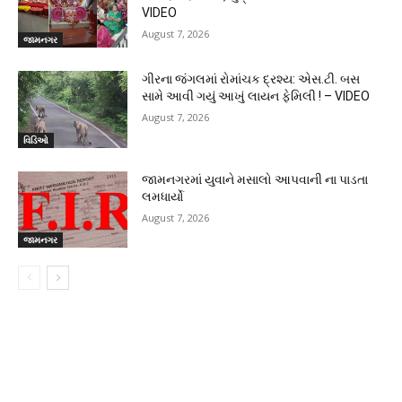
VIDEO
August 7, 2026
જામનગર
ગીરના જંગલમાં રોમાંચક દ્રશ્ય: એસ.ટી. બસ
સામે આવી ગયું આખું લાયન ફેમિલી ! – VIDEO
August 7, 2026
વિડિઓ
જામનગરમાં યુવાને મસાલો આપવાની ના પાડતા
લમધાર્યો
August 7, 2026
જામનગર