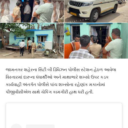
જામનગર શહેરના સિટી બી ડિવિઝન પોલીસ સ્ટેશન હેઠળ આવેલા
વિસ્તારમાં દારૂના ધંધાર્થીઓ અને માથાભારે શખ્સો ઉપર કડક
કાર્યવાહી અંતર્ગત પોલીસે પાંચ શખ્સોના રહેણાંક મકાનોમાં
પીજીવીસીએલ સાથે ચેકિંગ કામગીરી હાથ ધરી હતી.