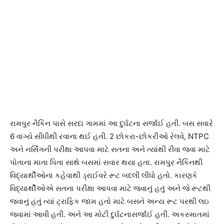
રામપુર નૈકિન પાસે સરદા ગામમાં આ દુર્ઘટના સર્જાઈ હતી. બસ સવારે
6 વાગ્યે સીધીથી રવાના થઈ હતી. 2 છોકરા-છોકરીઓ રેલવે, NTPC
અને નર્સિંગની પરીક્ષા આપવા માટે સતના અને ત્યાંથી રીવા જવા માટે
પોતાના માતા પિતા સાથે બસમાં સવાર થયા હતા. રામપુર નૈકિનથી
વિદ્યાર્થીઓના કહેવાથી ડ્રાઈવરે રૂટ બદલી લીધો હતો. કારણકે
વિદ્યાર્થીઓએ સતના પરીક્ષા આપવા માટે જવાનું હતું અને જે રૂટથી
જવાનું હતું ત્યાં ટ્રાફિક જામ હતો માટે બસને અન્ય રૂટ પરથી લઇ
જવામાં આવી હતી. અને આ મોટી દુર્ઘટનાસર્જાઈ હતી. અકસ્માતમાં