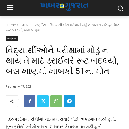
Home
સમાચાર
રાષ્ટ્રીય
વિદ્યાર્થીઓને પરીક્ષામાં મોડું ન થાય તે માટે ડ્રાઈવરે
રૂટ બદલ્યો, બસ ખાણમાં...
રાષ્ટ્રીય
વિદ્યાર્થીઓને પરીક્ષામાં મોડું ન
થાય તે માટે ડ્રાઈવરે રૂટ બદલ્યો,
બસ ખાણમાં ખાબકી 51ના મોત
February 17, 2021
મધ્યપ્રદેશના સીધીમાં ગઈકાલે સવારે મોટો અકસ્માત થયો હતો.
મુસાફરોથી ભરેલી બસ બાણસાગર કેનાલમાં ખાબકી હતી.