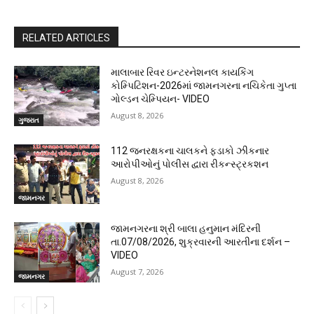
RELATED ARTICLES
માલાબાર રિવર ઇન્ટરનેશનલ કાયકિંગ
કોમ્પિટિશન-2026માં જામનગરના નચિકેતા ગુપ્તા
ગોલ્ડન ચેમ્પિયન- VIDEO
August 8, 2026
ગુજરાત
112 જનરક્ષકના ચાલકને ફડાકો ઝીકનાર
આરોપીઓનું પોલીસ દ્વારા રીકન્સ્ટ્રકશન
August 8, 2026
જામનગર
જામનગરના શ્રી બાલા હનુમાન મંદિરની
તા.07/08/2026, શુક્રવારની આરતીના દર્શન –
VIDEO
August 7, 2026
જામનગર