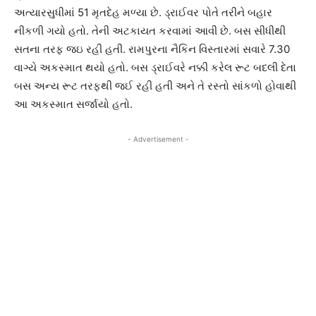
અત્યારસુધીમાં 51 મૃતદેહ મળ્યા છે. ડ્રાઈવર પોતે તરીને બહાર
નીકળી ગયો હતો. તેની અટકાયત કરવામાં આવી છે. બસ સીધીથી
સતના તરફ જઇ રહી હતી. રામપુરના નૈકિન વિસ્તારમાં સવારે 7.30
વાગ્યે અકસ્માત થયો હતો. બસ ડ્રાઈવરે નક્કી કરેલ રૂટ બદલી દેતા
બસ અન્ય રૂટ તરફથી જઈ રહી હતી અને તે રસ્તો સાંકળો હોવાથી
આ અકસ્માત સર્જાયો હતો.
- Advertisement -