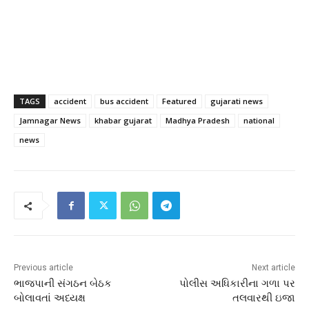
TAGS
accident
bus accident
Featured
gujarati news
Jamnagar News
khabar gujarat
Madhya Pradesh
national
news
Previous article
Next article
ભાજપાની સંગઠન બેઠક
પોલીસ અધિકારીના ગળા પર
બોલાવતાં અધ્યક્ષ
તલવારથી ઇજા