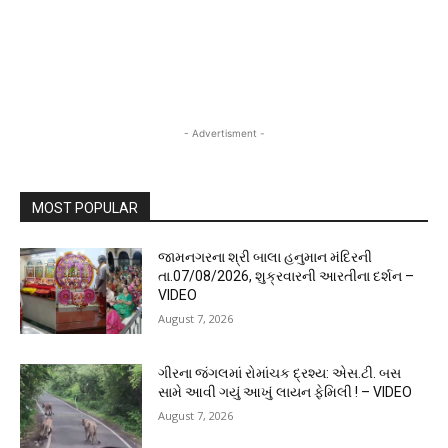
- Advertisment -
MOST POPULAR
જામનગરના શ્રી બાલા હનુમાન મંદિરની
તા.07/08/2026, શુક્રવારની આરતીના દર્શન –
VIDEO
August 7, 2026
ગીરના જંગલમાં રોમાંચક દ્રશ્ય: એસ.ટી. બસ
સામે આવી ગયું આખું લાયન ફેમિલી ! – VIDEO
August 7, 2026