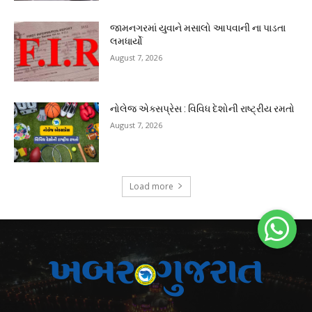
જામનગરમાં યુવાને મસાલો આપવાની ના પાડતા
લમધાર્યો
August 7, 2026
નોલેજ એક્સપ્રેસ : વિવિધ દેશોની રાષ્ટ્રીય રમતો
August 7, 2026
Load more