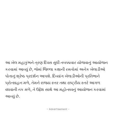
આ ખેલ મહાકુંભને ત્રણ દિવસ સુધી તબક્કાવાર યોજવાનું આયોજન
કરવામાં આવ્યું છે, જેમાં જિલ્લા કક્ષાની રમતોમાં અનેક ખેલાડીઓ
પોતાનું શ્રેષ્ઠ પ્રદર્શન આપશે. દિવ્યાંગ ખેલાડીઓની પ્રતિભાને
પ્રોત્સાહન મળે, તેમને રાજ્ય સ્તર તથા રાષ્ટ્રીય સ્તરે આગળ
વધવાની તક મળે, તે ઉદ્દેશ સાથે આ મહોત્સવનું આયોજન કરવામાં
આવ્યું છે.
- Advertisement -