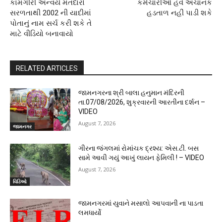
કામગીરી અન્વયે મતદારો
કર્મચારીઓ હવે અચાનક
સરળતાથી 2002 ની યાદીમાં
હડતાળ નહીં પાડી શકે
પોતાનું નામ સર્ચ કરી શકે તે
માટે વીડિયો બનાવાયો
RELATED ARTICLES
જામનગરના શ્રી બાલા હનુમાન મંદિરની
તા.07/08/2026, શુક્રવારની આરતીના દર્શન –
VIDEO
August 7, 2026
જામનગર
ગીરના જંગલમાં રોમાંચક દ્રશ્ય: એસ.ટી. બસ
સામે આવી ગયું આખું લાયન ફેમિલી ! – VIDEO
August 7, 2026
વિડિઓ
જામનગરમાં યુવાને મસાલો આપવાની ના પાડતા
લમધાર્યો