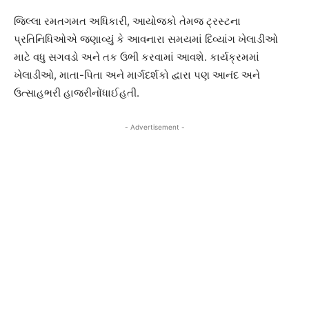
જિલ્લા રમતગમત અધિકારી, આયોજકો તેમજ ટ્રસ્ટના
પ્રતિનિધિઓએ જણાવ્યું કે આવનારા સમયમાં દિવ્યાંગ ખેલાડીઓ
માટે વધુ સગવડો અને તક ઉભી કરવામાં આવશે. કાર્યક્રમમાં
ખેલાડીઓ, માતા-પિતા અને માર્ગદર્શકો દ્વારા પણ આનંદ અને
ઉત્સાહભરી હાજરીનોંધાઈહતી.
- Advertisement -