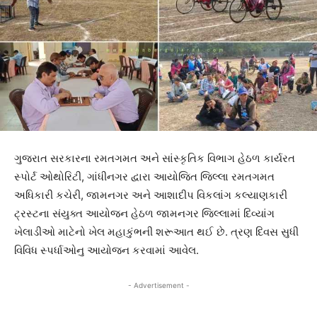
ગુજરાત સરકારના રમતગમત અને સાંસ્કૃતિક વિભાગ હેઠળ કાર્યરત
સ્પોર્ટ ઓથોરિટી, ગાંધીનગર દ્વારા આયોજિત જિલ્લા રમતગમત
અધિકારી કચેરી, જામનગર અને આશાદીપ વિકલાંગ કલ્યાણકારી
ટ્રસ્ટના સંયુક્ત આયોજન હેઠળ જામનગર જિલ્લામાં દિવ્યાંગ
ખેલાડીઓ માટેનો ખેલ મહાકુંભની શરૂઆત થઈ છે. ત્રણ દિવસ સુધી
વિવિધ સ્પર્ધાઓનુ આયોજન કરવામાં આવેલ.
- Advertisement -