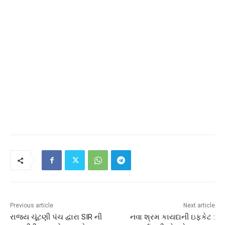
Previous article
Next article
રાજ્ય ચૂંટણી પંચ દ્વારા SIR ની
નવા શ્રમ કાયદાની ઇફકેટ :