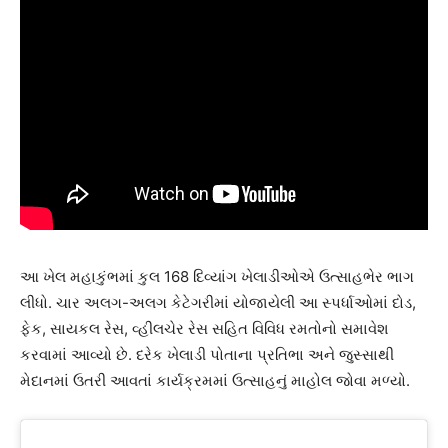
આ ખેલ મહાકુંભમાં કુલ 168 દિવ્યાંગ ખેલાડીઓએ ઉત્સાહભેર ભાગ
લીધો. ચાર અલગ-અલગ કેટેગરીમાં યોજાયેલી આ સ્પર્ધાઓમાં દોડ,
ફેક, સાયકલ રેસ, વ્હીલચેર રેસ સહિત વિવિધ રમતોનો સમાવેશ
કરવામાં આવ્યો છે. દરેક ખેલાડી પોતાના પ્રતિભા અને જુસ્સાથી
મેદાનમાં ઉતરી આવતાં કાર્યક્રમમાં ઉત્સાહનું માહોલ જોવા મળ્યો.