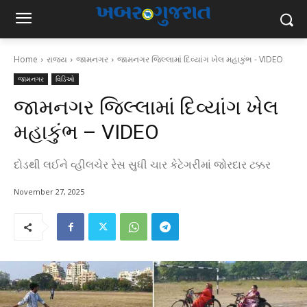
Home
રાજ્ય
જામનગર
જામનગર જિલ્લામાં દિવ્યાંગ ખેલ મહાકુંભ - VIDEO
જામનગર
વિડિઓ
જામનગર જિલ્લામાં દિવ્યાંગ ખેલ
મહાકુંભ – VIDEO
દોડથી લઈને વ્હીલચેર રેસ સુધી ચાર કેટેગરીમાં જોરદાર ટક્કર
November 27, 2025