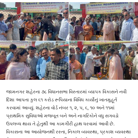
જામનગર શહેરના ૭૮ વિધાનસભા વિસ્તારમાં વ્યાપક વિકાસને નવી
દિશા આપતા કુલ ૬૧ કરોડ રૂપિયાના વિવિધ કાર્યોનું ખાતમુહૂર્ત
કરવામાં આવ્યું. શહેરના વોર્ડ નંબર ૧, ૨, ૫, ૬, ૧૦ અને ૧૧માં
પ્રાથમિક સુવિધાઓ મજબૂત બને અને નાગરિકોને વધુ સગવડો
ઉપલબ્ધ થાય તે હેતુથી આ કામગીરી હાથ ધરવામાં આવી છે.
વિકાસના આ આયોજનથી રસ્તા, નિકાલ વ્યવસ્થા, પ્રકાશ વ્યવસ્થા