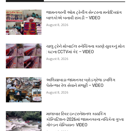
જામનગરની ઓમ ટ્રેનીંગ સેન્ટરના મનોદિવ્યાંગ
બાળકોએ બનાવી રાખડી – VIDEO
August 8, 2026
ચાલુ ટ્રેને મોબાઈલ સ્નેચિંગના કારણે યુવકનું મોત
: ઘટના CCTVમાં કેદ – VIDEO
August 8, 2026
અલિયાબાડા-જામનગર બ્રોડગ્રેજ ડબલિંગ
પેસેન્જર રેલ સેવાને મંજૂરી – VIDEO
August 8, 2026
માલાબાર રિવર ઇન્ટરનેશનલ કાયકિંગ
કોમ્પિટિશન-2026માં જામનગરના નચિકેતા ગુપ્તા
ગોલ્ડન ચેમ્પિયન- VIDEO