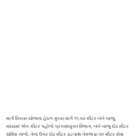
માર્ગ વિકાસ યોજના હેઠળ મુખ્ય માર્ગ ૧૧.૫૦ મીટર બંને બાજુ,
મધ્યમાં એક મીટર પહોળો પ્રકાશયુક્ત વિભાગ, બંને બાજુ દોઢ મીટર
સુવિધા નાળો, તેના ઉપર દોઢ મીટર ફૂટપાથ તેમજ ૪.૫૦ મીટર સેવા