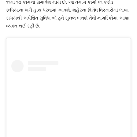
૧૧માં ૧૩ કામનો સમાવેશ થાય છે. આ તમામ કામો ૬૧ કરોડ
રૂપિયાના ખર્ચે હાથ ધરવામાં આવશે. શહેરના વિવિધ વિસ્તારોમાં લાંબા
સમયથી અપેક્ષિત સુવિધાઓ હવે સુલભ બનશે તેવી નાગરિકોમાં આશા
વ્યક્ત થઈ રહી છે.