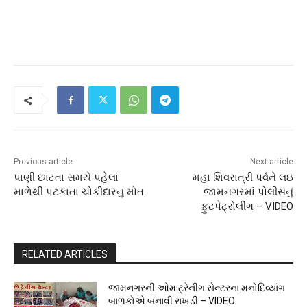
Previous article
Next article
પાણી છાંટતા સમયે પહેલાં
મહા શિવરાત્રી પર્વને લઇ
માળેથી પટકાતા ચોકીદારનું મોત
જામનગરમાં પોલીસનું
ફુટપેટ્રોલીંગ – VIDEO
RELATED ARTICLES
જામનગરની ઓમ ટ્રેનીંગ સેન્ટરના મનોદિવ્યાંગ
બાળકોએ બનાવી રાખડી – VIDEO