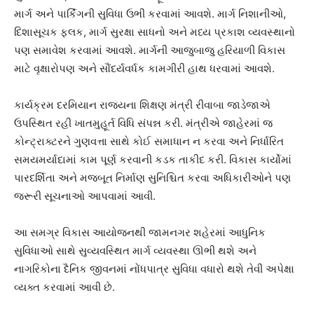
માર્ગ અને પાર્કિંગની સુવિધા ઉભી કરવામાં આવશે. માર્ગ નિશાનીઓ,
દિશાસૂચક ફલક, માર્ગ સુરક્ષા સાધનો અને મધ્ય પ્રકાશ વ્યવસ્થાનો
પણ સમાવેશ કરવામાં આવશે. માર્ગની આજુબાજુ હરિયાળી વિકાસ
માટે વૃક્ષારોપણ અને સૌંદર્યવર્ધક કામગીરી હાથ ધરવામાં આવશે.
કાર્યક્રમ દરમિયાન રાજ્યના શિક્ષણ મંત્રી રીવાબા જાડેજાએ
ઉપસ્થિત રહી ખાતમુહૂર્ત વિધિ સંપન્ન કરી. મંત્રીએ જાહેરમાં જ
કોન્ટ્રાક્ટરને ગુણવત્તા સાથે કોઈ સમાધાન ન કરવા અને નિર્ધારિત
સમયમર્યાદામાં કામ પૂર્ણ કરવાની કડક તાકીદ કરી. વિકાસ કાર્યોમાં
પારદર્શિતા અને મજબૂત નિર્માણ સુનિશ્ચિત કરવા અધિકારીઓને પણ
જરૂરી સૂચનાઓ આપવામાં આવી.
આ સમગ્ર વિકાસ આયોજનથી જામનગર શહેરમાં આધુનિક
સુવિધાઓ સાથે સુવ્યવસ્થિત માર્ગ વ્યવસ્થા ઊભી થશે અને
નાગરિકોના દૈનિક જીવનમાં નોંધપાત્ર સુવિધા વધારો થશે તેવી અપેક્ષા
વ્યક્ત કરવામાં આવી છે.