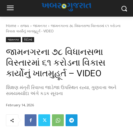
Home
રાજ્ય
જામનગર
જામનગરના ૭૮ વિધાનસભા વિસ્તારમાં ૬૧ કરોડના
વિકાસ કાર્યોનું ખાતમુહૂર્ત - VIDEO
જામનગર
વિડિઓ
જામનગરના ૭૮ વિધાનસભા
વિસ્તારમાં ૬૧ કરોડના વિકાસ
કાર્યોનું ખાતમુહૂર્ત – VIDEO
શિક્ષણ મંત્રી રિવાબા જાડેજા ઉપસ્થિત રહ્યા, ગુણવત્તા અને
સમયમર્યાદા અંગે કડક સૂચના
February 14, 2026