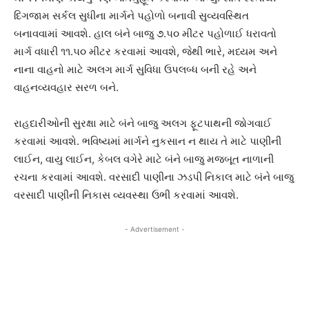
દિગજામ સર્કલ સુધીના માર્ગને પહોળો બનાવી સુવ્યવસ્થિત
બનાવવામાં આવશે. હાલ બંને બાજુ ૭.૫૦ મીટર પહોળાઈ ધરાવતો
માર્ગ વધારી ૧૧.૫૦ મીટર કરવામાં આવશે, જેથી ભારે, મધ્યમ અને
નાના વાહનો માટે અલગ માર્ગ સુવિધા ઉપલબ્ધ બની રહે અને
વાહનવ્યવહાર સરળ બને.
રાહદારીઓની સુરક્ષા માટે બંને બાજુ અલગ ફૂટપાથની જોગવાઈ
કરવામાં આવશે. ભવિષ્યમાં માર્ગને નુકસાન ન થાય તે માટે પાણીની
લાઈન, વાયુ લાઈન, કેબલ વગેરે માટે બંને બાજુ મજબૂત નાળાની
રચના કરવામાં આવશે. વરસાદી પાણીના ઝડપી નિકાલ માટે બંને બાજુ
વરસાદી પાણીની નિકાસ વ્યવસ્થા ઉભી કરવામાં આવશે.
- Advertisement -