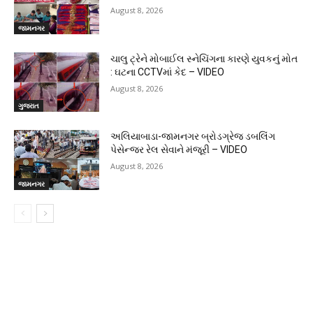
August 8, 2026
જામનગર
ચાલુ ટ્રેને મોબાઈલ સ્નેચિંગના કારણે યુવકનું મોત
: ઘટના CCTVમાં કેદ – VIDEO
August 8, 2026
ગુજરાત
અલિયાબાડા-જામનગર બ્રોડગ્રેજ ડબલિંગ
પેસેન્જર રેલ સેવાને મંજૂરી – VIDEO
August 8, 2026
જામનગર