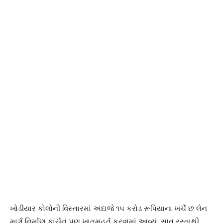
ખોડીયાર કોલોની વિસ્તારમાં અંદાજે ૧૫ કરોડ રૂપિયાના ખર્ચે છ લેન
માર્ગ નિર્માણ કાર્યનું પણ ખાતમુહૂર્ત કરવામાં આવ્યું. સાત રસ્તાથી