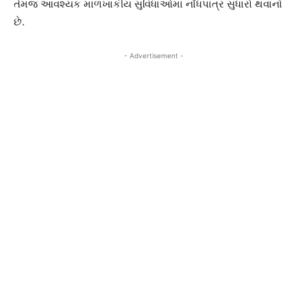
તેમજ આવશ્યક માળખાકીય સુવિધાઓમાં નોંધપાત્ર સુધારો થવાનો
છે.
- Advertisement -