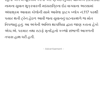
નામના યુવાન શુક્રવારની મધ્યરાત્રિના દોઢ વાગ્યાના અરસામાં
અંધાશ્રમ આવાસ કોલોની સામે આવેલા ફાટક બ્લોક નં.117 પરથી
પસાર થતી ટ્રેન હેઠળ આવી જતા યુવાનનું ઘટનાસ્થળે જ મોત
નિપજ્યું હતું. આ અંગેની અનિલ થાપલિયા દ્વારા જાણ કરાતા હેકો
એચ.એ. પરમાર તથા સ્ટાફે મૃતદેહનો કબ્જો સંભાળી આગળની
તપાસ હાથ ધરી હતી.
- Advertisement -