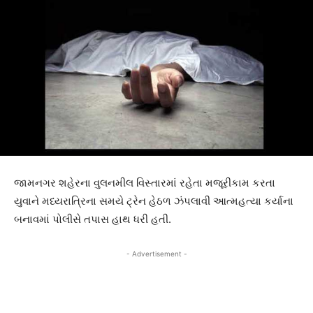
જામનગર શહેરના વુલનમીલ વિસ્તારમાં રહેતા મજૂરીકામ કરતા
યુવાને મધ્યરાત્રિના સમયે ટ્રેન હેઠળ ઝંપલાવી આત્મહત્યા કર્યાના
બનાવમાં પોલીસે તપાસ હાથ ધરી હતી.
- Advertisement -