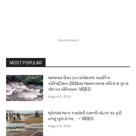
- Advertisment -
MOST POPULAR
માલાબાર રિવર ઇન્ટરનેશનલ કાયકિંગ
કોમ્પિટિશન-2026માં જામનગરના નચિકેતા ગુપ્તા
ગોલ્ડન ચેમ્પિયન- VIDEO
August 8, 2026
ધ્રોલમાં જપ્ત કરાયેલી દારૂની બોટલ પર ફરી
વળ્યું બુલડોઝર…. – VIDEO
August 8, 2026