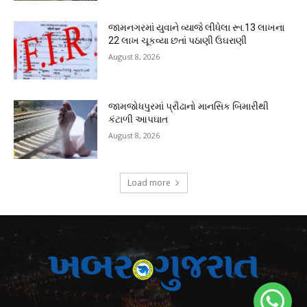
જામનગરમાં યુવાને વ્યાજે લીધેલા રૂા.13 લાખના
22 લાખ ચૂકવ્યા છતાં પઠાણી ઉઘરાણી
August 8, 2026
જામજોધપુરમાં પ્રૌઢાનો માનસિક બિમારીથી
કંટાળી આપઘાત
August 8, 2026
Load more