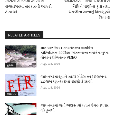
કોરોના ગાઇડલાઇન સંદર્ભે
જામનગરમાં વિશ્ર્વ ચકલી દિન
રાજયભરમાં સરકારની આકરી
નિમિત્તે પાણીના કુંડા તથા
ટીકાઓ
ચકલીના માળાનું વિનામૂલ્યે
વિતરણ
RELATED ARTICLES
માલાબાર રિવર ઇન્ટરનેશનલ કાયકિંગ
કોમ્પિટિશન-2026માં જામનગરના નચિકેતા ગુપ્તા
ગોલ્ડન ચેમ્પિયન- VIDEO
August 8, 2026
ગુજરાત
જામનગરમાં યુવાને વ્યાજે લીધેલા રૂા.13 લાખના
22 લાખ ચૂકવ્યા છતાં પઠાણી ઉઘરાણી
August 8, 2026
જામનગર
જામનગરમાં જૂની અદાવતમાં યુવાન ઉપર તલવાર
વડે હુમલો