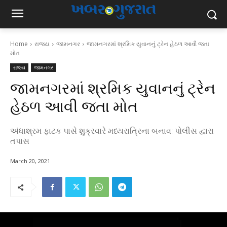
Home
રાજ્ય
જામનગર
જામનગરમાં શ્રમિક યુવાનનું ટ્રેન હેઠળ આવી જતા
મોત
રાજ્ય
જામનગર
જામનગરમાં શ્રમિક યુવાનનું ટ્રેન
હેઠળ આવી જતા મોત
અંધાશ્રમ ફાટક પાસે શુક્રવારે મધ્યરાત્રિના બનાવ: પોલીસ દ્વારા
તપાસ
March 20, 2021