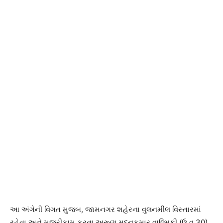
આ અંગેની વિગત મુજબ, જામનગર શહેરના વુલનમીલ વિસ્તારમાં
રહેતા અને મજૂરીકામ કરતા અરૂણ મદનકુમાર વાલ્મિકી (ઉ.વ.30)