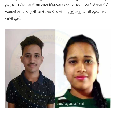
હતું કે તે તેના ભાઈઓ સાથે દિબ્રુગઢ જવા નીકળી ત્યારે વિમળાબેને
જવાની ના પાડી હતી અને ઝઘડો થતાં સાસુનું ગળું દબાવી હત્યા કરી
નાખી હતી.