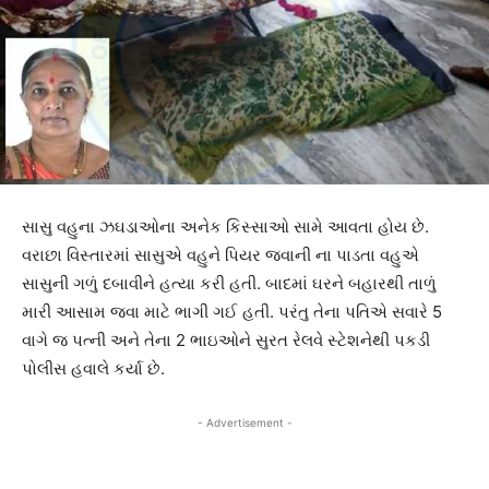
સાસુ વહુના ઝઘડાઓના અનેક કિસ્સાઓ સામે આવતા હોય છે.
વરાછા વિસ્તારમાં સાસુએ વહુને પિયર જવાની ના પાડતા વહુએ
સાસુની ગળું દબાવીને હત્યા કરી હતી. બાદમાં ઘરને બહારથી તાળું
મારી આસામ જવા માટે ભાગી ગઈ હતી. પરંતુ તેના પતિએ સવારે 5
વાગે જ પત્ની અને તેના 2 ભાઇઓને સુરત રેલવે સ્ટેશનેથી પકડી
પોલીસ હવાલે કર્યા છે.
- Advertisement -