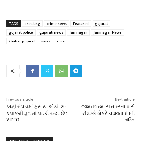
TAGS
breaking
crime news
Featured
gujarat
gujarat police
gujarati news
Jamnagar
Jamnagar News
khabar gujarat
news
surat
Previous article
Next article
અહીં રોપ વેમાં ફસાયા લોકો, 20
જામનગરમાં સાત રસ્તા પાસે
કલાકથી હવામાં લટકી રહ્યા છે :
રીક્ષાએ ઠોકરે ચડાવતા દંપતી
VIDEO
ખંડિત