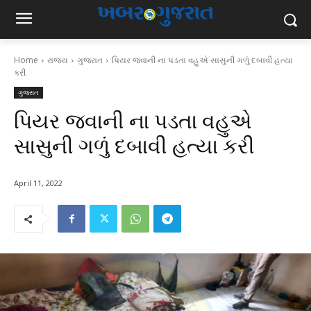
Home
રાજ્ય
ગુજરાત
પિયર જવાની ના પડતા વહુએ સાસુની ગળું દબાવી હત્યા
કરી
ગુજરાત
પિયર જવાની ના પડતા વહુએ
સાસુની ગળું દબાવી હત્યા કરી
April 11, 2022