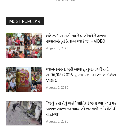
MOST POPULAR
ઘરે જઈ બાળકો અને વાલીઓને મળ્યા
રાજ્યમંત્રી રિવાબા જાડેજા – VIDEO
August 6, 2026
જામનગરના શ્રી બાલા હનુમાન મંદિરની
તા.06/08/2026, ગુરૂવારની આરતીના દર્શન –
VIDEO
August 6, 2026
“જેવું કરો તેવું ભરો” શાંતિથી જતા આખલા પર
પથ્થર મારતાં જ આખલો ભડક્યો, સીસીટીવી
વાયરલ”
August 6, 2026