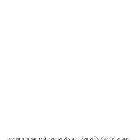
સુરતના વરાછામાં લંબે હનુમાન રોડ પર રહેતા સંદિપ ઉર્ફ દેવો નામના