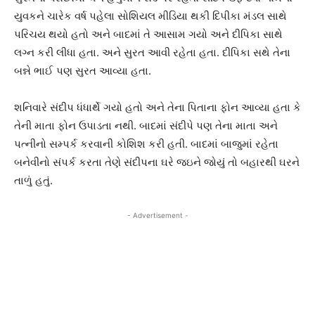
યુવકને ચારેક વર્ષ પહેલા સોશિયલ મીડિયા થકી દિપીકા મંડલ સાથે
પરિચય થયો હતો અને બાદમાં તે આસામ ગયો અને દીપિકા સાથે
લગ્ન કરી લીધા હતા. અને સુરત આવી રહેતા હતા. દીપિકા સથે તેના
બન્ને ભાઈ પણ સુરત આવ્યા હતા.
શનિવારે સંદીપ ધંધાર્થે ગયો હતો અને તેના પિતાના ફોન આવ્યા હતા કે
તેની માતા ફોન ઉપાડતા નથી. બાદમાં સંદીપે પણ તેના માતા અને
પત્નીનો સમ્પર્ક કરવાની કોશિશ કરી હતી. બાદમાં બાજુમાં રહેતા
બનેવીનો સંપર્ક કરતા તેણે સંદીપના ઘરે જઇને જોયું તો બહારથી ઘરને
તાળું હતું.
- Advertisement -