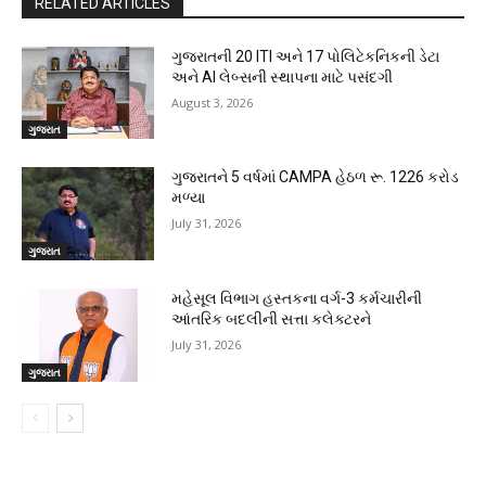
RELATED ARTICLES
ગુજરાતની 20 ITI અને 17 પોલિટેકનિકની ડેટા
અને AI લેબ્સની સ્થાપના માટે પસંદગી
August 3, 2026
ગુજરાત
ગુજરાતને 5 વર્ષમાં CAMPA હેઠળ રૂ. 1226 કરોડ
મળ્યા
July 31, 2026
ગુજરાત
મહેસૂલ વિભાગ હસ્તકના વર્ગ-3 કર્મચારીની
આંતરિક બદલીની સત્તા કલેક્ટરને
July 31, 2026
ગુજરાત