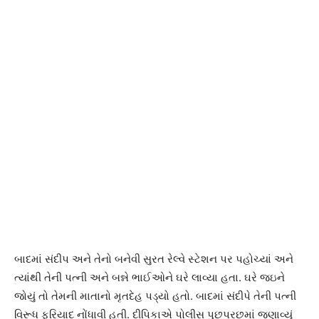
બાદમાં સંદીપ અને તેનો બનેવી સુરત રેલ્વે સ્ટેશન પર પહોચ્યાં અને
ત્યાંથી તેની પત્ની અને બન્ને ભાઈઓને ઘરે લાવ્યા હતા. ઘરે જઇને
જોયું તો તેમની માતાનો મૃતદેહ પડ્યો હતો. બાદમાં સંદીપે તેની પત્ની
વિરૂધ ફરિયાદ નોંધાવી હતી. દીપિકાએ પોલીસ પુછપરછમાં જણાવ્યું