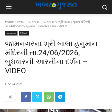
Home
રાજ્ય
જામનગર
જામનગરના શ્રી બાલા હનુમાન મંદિરની
તા.24/06/2026, બુધવારની આરતીના દર્શન - VIDEO
જામનગર
વિડિઓ
જામનગરના શ્રી બાલા હનુમાન
મંદિરની તા.24/06/2026,
બુધવારની આરતીના દર્શન –
VIDEO
June 24, 2026