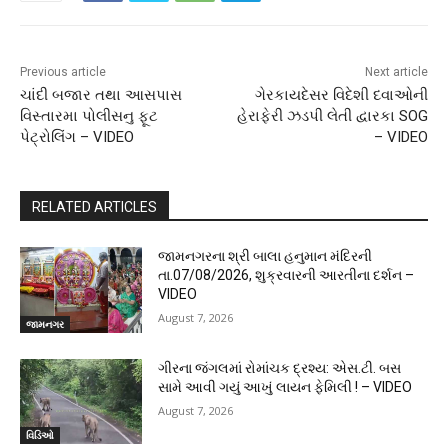
Previous article
Next article
ચાંદી બજાર તથા આસપાસ
ગેરકાયદેસર વિદેશી દવાઓની
વિસ્તારમા પોલીસનુ ફૂટ
હેરાફેરી ઝડપી લેતી દ્વારકા SOG
પેટ્રોલિંગ – VIDEO
– VIDEO
RELATED ARTICLES
જામનગરના શ્રી બાલા હનુમાન મંદિરની
તા.07/08/2026, શુક્રવારની આરતીના દર્શન –
VIDEO
August 7, 2026
જામનગર
ગીરના જંગલમાં રોમાંચક દ્રશ્ય: એસ.ટી. બસ
સામે આવી ગયું આખું લાયન ફેમિલી ! – VIDEO
August 7, 2026
વિડિઓ