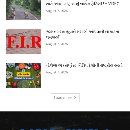
સામે આવી ગયું આખું લાયન ફેમિલી ! – VIDEO
August 7, 2026
જામનગરમાં યુવાને મસાલો આપવાની ના પાડતા
લમધાર્યો
August 7, 2026
નોલેજ એક્સપ્રેસ : વિવિધ દેશોની રાષ્ટ્રીય રમતો
August 7, 2026
Load more