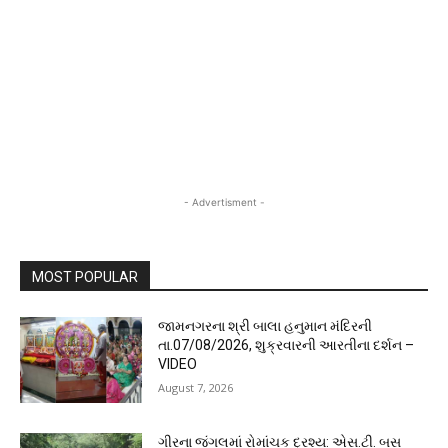
- Advertisment -
MOST POPULAR
જામનગરના શ્રી બાલા હનુમાન મંદિરની
તા.07/08/2026, શુક્રવારની આરતીના દર્શન –
VIDEO
August 7, 2026
ગીરના જંગલમાં રોમાંચક દ્રશ્ય: એસ.ટી. બસ