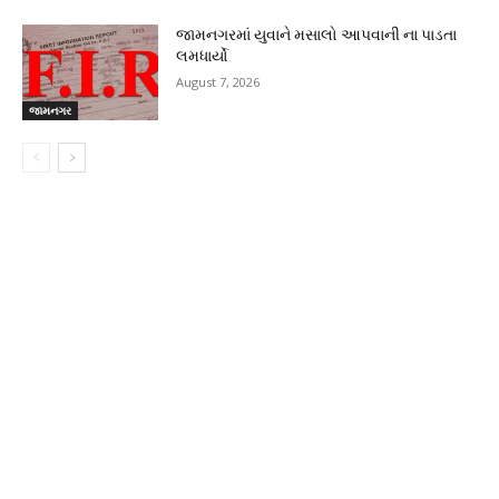
જામનગરમાં યુવાને મસાલો આપવાની ના પાડતા
લમધાર્યો
August 7, 2026
જામનગર