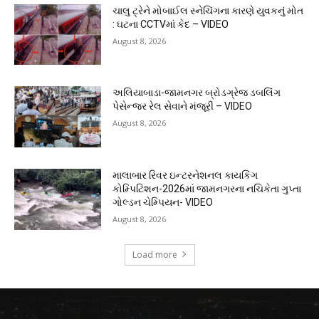
ચાલુ ટ્રેને મોબાઈલ સ્નેચિંગના કારણે યુવકનું મોત
: ઘટના CCTVમાં કેદ – VIDEO
August 8, 2026
અલિયાબાડા-જામનગર બ્રોડગ્રેજ ડબલિંગ
પેસેન્જર રેલ સેવાને મંજૂરી – VIDEO
August 8, 2026
માલાબાર રિવર ઇન્ટરનેશનલ કાયકિંગ
કોમ્પિટિશન-2026માં જામનગરના નચિકેતા ગુપ્તા
ગોલ્ડન ચેમ્પિયન- VIDEO
August 8, 2026
Load more