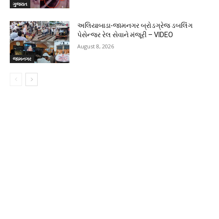
ગુજરાત
અલિયાબાડા-જામનગર બ્રોડગ્રેજ ડબલિંગ
પેસેન્જર રેલ સેવાને મંજૂરી – VIDEO
August 8, 2026
જામનગર