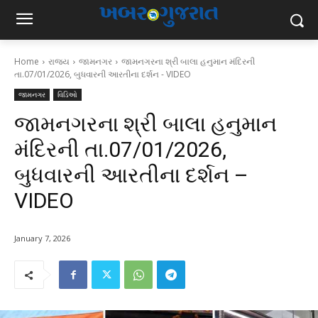
Home
રાજ્ય
જામનગર
જામનગરના શ્રી બાલા હનુમાન મંદિરની
તા.07/01/2026, બુધવારની આરતીના દર્શન - VIDEO
જામનગર
વિડિઓ
જામનગરના શ્રી બાલા હનુમાન
મંદિરની તા.07/01/2026,
બુધવારની આરતીના દર્શન –
VIDEO
January 7, 2026