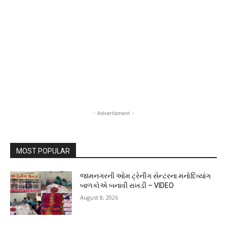
- Advertisment -
MOST POPULAR
જામનગરની ઓમ ટ્રેનીંગ સેન્ટરના મનોદિવ્યાંગ
બાળકોએ બનાવી રાખડી – VIDEO
August 8, 2026