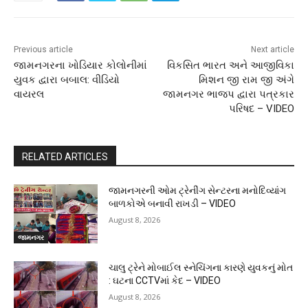
Previous article
Next article
જામનગરના ખોડિયાર કોલોનીમાં
વિકસિત ભારત અને આજીવિકા
યુવક દ્વારા બબાલ: વીડિયો
મિશન જી રામ જી અંગે
વાયરલ
જામનગર ભાજપ દ્વારા પત્રકાર
પરિષદ – VIDEO
RELATED ARTICLES
જામનગરની ઓમ ટ્રેનીંગ સેન્ટરના મનોદિવ્યાંગ
બાળકોએ બનાવી રાખડી – VIDEO
August 8, 2026
જામનગર
ચાલુ ટ્રેને મોબાઈલ સ્નેચિંગના કારણે યુવકનું મોત
: ઘટના CCTVમાં કેદ – VIDEO
August 8, 2026