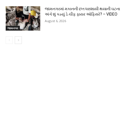
જામનગરમાં મકાનની છત ધરાશાયી થયાની ઘટના
અંગે શું કહ્યું ડે.ચીફ ફાયર ઓફિસરે? – VIDEO
August 6, 2026
જામનગર