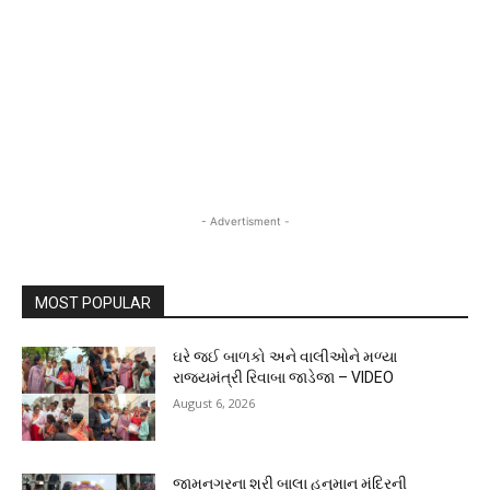
- Advertisment -
MOST POPULAR
ઘરે જઈ બાળકો અને વાલીઓને મળ્યા
રાજ્યમંત્રી રિવાબા જાડેજા – VIDEO
August 6, 2026
જામનગરના શ્રી બાલા હનુમાન મંદિરની