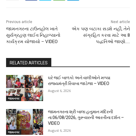
Previous article
Next article
જામનગરના ટાઉનહોલ ખાતે
એક પણ બટાકા સડશે નહીં, તેને
સુર્યગ્રહણ લાઈવ નિહાળ્યાનો
સંગ્રહિત કરવા માટે આ 8
કાર્યક્રમ યોજાયો – VIDEO
પદ્ધતિઓ જાણો…..
RELATED ARTICLES
ઘરે જઈ બાળકો અને વાલીઓને મળ્યા
રાજ્યમંત્રી રિવાબા જાડેજા – VIDEO
August 6, 2026
જામનગર
જામનગરના શ્રી બાલા હનુમાન મંદિરની
તા.06/08/2026, ગુરૂવારની આરતીના દર્શન –
VIDEO
August 6, 2026
જામનગર