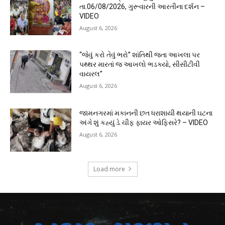
તા.06/08/2026, ગુરૂવારની આરતીના દર્શન –
VIDEO
August 6, 2026
“જેવું કરો તેવું ભરો” શાંતિથી જતા આખલા પર
પથ્થર મારતાં જ આખલો ભડક્યો, સીસીટીવી
વાયરલ”
August 6, 2026
જામનગરમાં મકાનની છત ધરાશાયી થયાની ઘટના
અંગે શું કહ્યું ડે.ચીફ ફાયર ઓફિસરે? – VIDEO
August 6, 2026
Load more