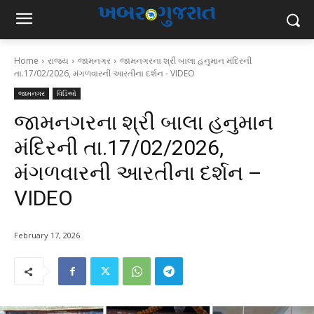
Home
રાજ્ય
જામનગર
જામનગરના શ્રી બાલા હનુમાન મંદિરની
તા.17/02/2026, મંગળવારની આરતીના દર્શન - VIDEO
જામનગર
વિડિઓ
જામનગરના શ્રી બાલા હનુમાન
મંદિરની તા.17/02/2026,
મંગળવારની આરતીના દર્શન –
VIDEO
February 17, 2026