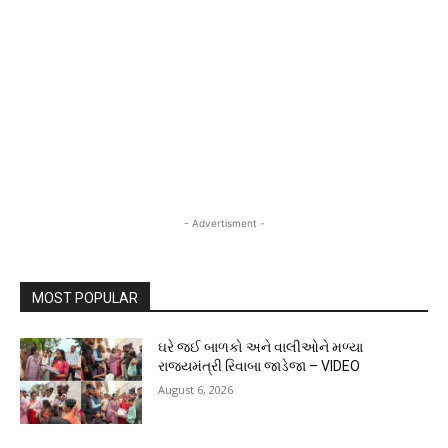
- Advertisment -
MOST POPULAR
ઘરે જઈ બાળકો અને વાલીઓને મળ્યા
રાજ્યમંત્રી રિવાબા જાડેજા – VIDEO
August 6, 2026