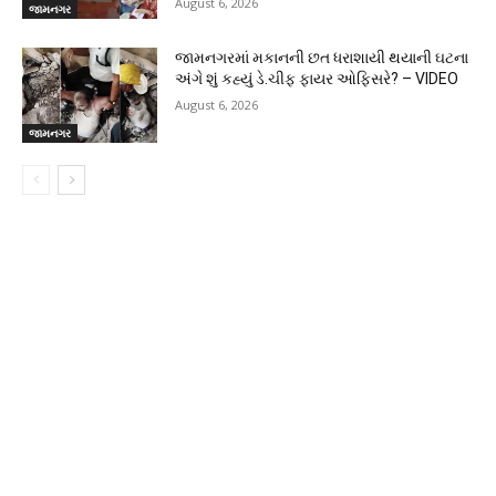
August 6, 2026
જામનગર
જામનગરમાં મકાનની છત ધરાશાયી થયાની ઘટના
અંગે શું કહ્યું ડે.ચીફ ફાયર ઓફિસરે? – VIDEO
August 6, 2026
જામનગર