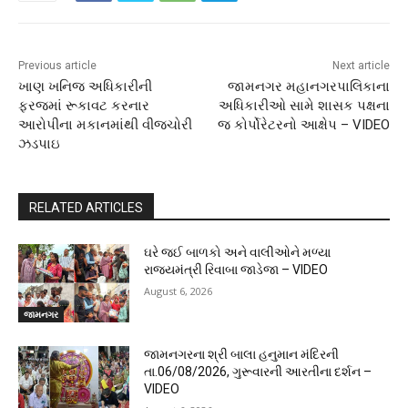
Previous article
Next article
ખાણ ખનિજ અધિકારીની
જામનગર મહાનગરપાલિકાના
ફરજમાં રૂકાવટ કરનાર
અધિકારીઓ સામે શાસક પક્ષના
આરોપીના મકાનમાંથી વીજચોરી
જ કોર્પોરેટરનો આક્ષેપ – VIDEO
ઝડપાઇ
RELATED ARTICLES
ઘરે જઈ બાળકો અને વાલીઓને મળ્યા
રાજ્યમંત્રી રિવાબા જાડેજા – VIDEO
August 6, 2026
જામનગર
જામનગરના શ્રી બાલા હનુમાન મંદિરની
તા.06/08/2026, ગુરૂવારની આરતીના દર્શન –
VIDEO