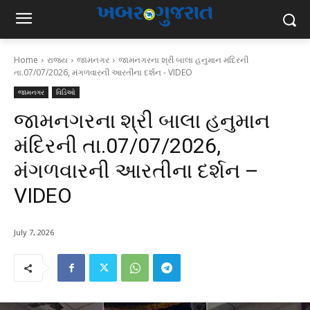
Home
રાજ્ય
જામનગર
જામનગરના શ્રી બાલા હનુમાન મંદિરની
તા.07/07/2026, મંગળવારની આરતીના દર્શન - VIDEO
જામનગર
વિડિઓ
જામનગરના શ્રી બાલા હનુમાન
મંદિરની તા.07/07/2026,
મંગળવારની આરતીના દર્શન –
VIDEO
July 7, 2026