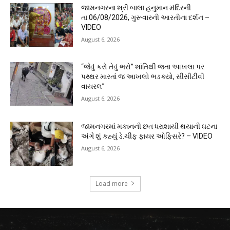
જામનગરના શ્રી બાલા હનુમાન મંદિરની
તા.06/08/2026, ગુરૂવારની આરતીના દર્શન –
VIDEO
August 6, 2026
“જેવું કરો તેવું ભરો” શાંતિથી જતા આખલા પર
પથ્થર મારતાં જ આખલો ભડક્યો, સીસીટીવી
વાયરલ”
August 6, 2026
જામનગરમાં મકાનની છત ધરાશાયી થયાની ઘટના
અંગે શું કહ્યું ડે.ચીફ ફાયર ઓફિસરે? – VIDEO
August 6, 2026
Load more