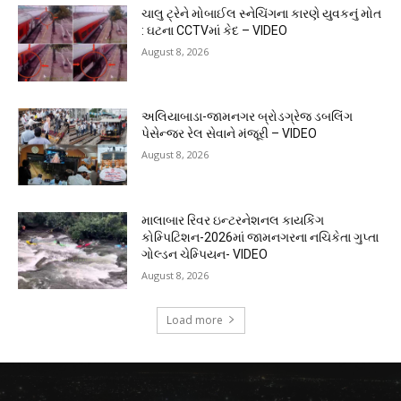
ચાલુ ટ્રેને મોબાઈલ સ્નેચિંગના કારણે યુવકનું મોત
: ઘટના CCTVમાં કેદ – VIDEO
August 8, 2026
અલિયાબાડા-જામનગર બ્રોડગ્રેજ ડબલિંગ
પેસેન્જર રેલ સેવાને મંજૂરી – VIDEO
August 8, 2026
માલાબાર રિવર ઇન્ટરનેશનલ કાયકિંગ
કોમ્પિટિશન-2026માં જામનગરના નચિકેતા ગુપ્તા
ગોલ્ડન ચેમ્પિયન- VIDEO
August 8, 2026
Load more