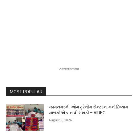
- Advertisment -
MOST POPULAR
જામનગરની ઓમ ટ્રેનીંગ સેન્ટરના મનોદિવ્યાંગ
બાળકોએ બનાવી રાખડી – VIDEO
August 8, 2026