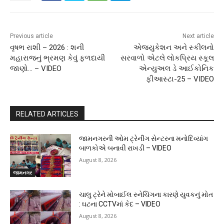
Previous article
Next article
વૃષભ રાશી – 2026 : શની
એજ્યુકેશન અને સ્કીલનો
મહારાજનું ભ્રમણ કેવું ફળદાયી
સરવાળો એટલે લોકપ્રિય સ્કૂલ
જાણો… – VIDEO
એન્યુઅલ ડે આઈકોનિક
ફીઆસ્ટા-25 – VIDEO
RELATED ARTICLES
જામનગરની ઓમ ટ્રેનીંગ સેન્ટરના મનોદિવ્યાંગ
બાળકોએ બનાવી રાખડી – VIDEO
August 8, 2026
જામનગર
ચાલુ ટ્રેને મોબાઈલ સ્નેચિંગના કારણે યુવકનું મોત
: ઘટના CCTVમાં કેદ – VIDEO
August 8, 2026