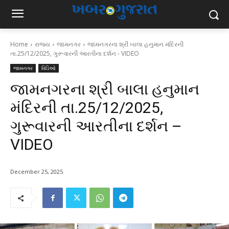
Home
રાજ્ય
જામનગર
જામનગરના શ્રી બાલા હનુમાન મંદિરની
તા.25/12/2025, ગુરૂવારની આરતીના દર્શન - VIDEO
જામનગર
વિડિઓ
જામનગરના શ્રી બાલા હનુમાન
મંદિરની તા.25/12/2025,
ગુરૂવારની આરતીના દર્શન –
VIDEO
December 25, 2025