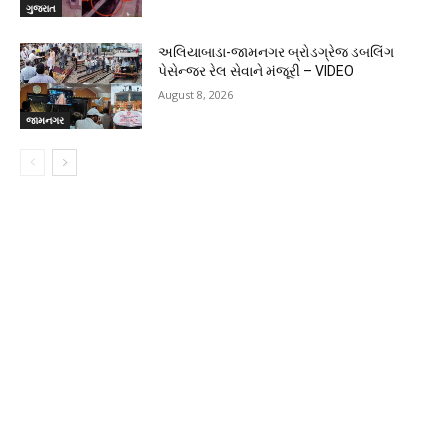
ગુજરાત
અલિયાબાડા-જામનગર બ્રોડગ્રેજ ડબલિંગ
પેસેન્જર રેલ સેવાને મંજૂરી – VIDEO
August 8, 2026
જામનગર