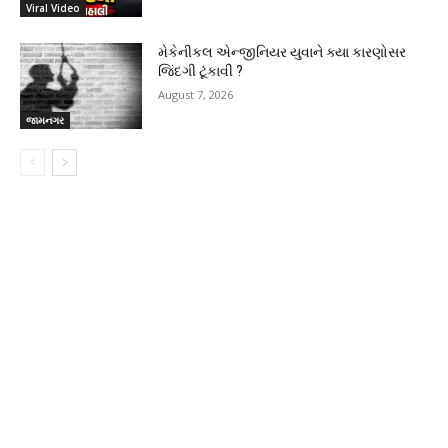
Viral Video
મેકેનીકલ એન્જીનિયર યુવાને ક્યા કારણોસર
જિંદગી ટૂંકાવી ?
August 7, 2026
જામનગર