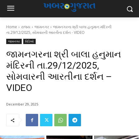
Home
રાજ્ય
જામનગર
જામનગરના શ્રી બાલા હનુમાન મંદિરની
તા.29/12/2025, સોમવારની આરતીના દર્શન - VIDEO
જામનગર
વિડિઓ
જામનગરના શ્રી બાલા હનુમાન
મંદિરની તા.29/12/2025,
સોમવારની આરતીના દર્શન –
VIDEO
December 29, 2025