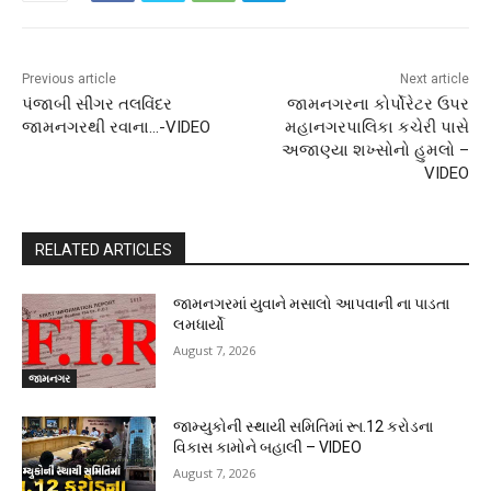
Previous article
Next article
પંજાબી સીંગર તલવિંદર
જામનગરના કોર્પોરેટર ઉપર
જામનગરથી રવાના…-VIDEO
મહાનગરપાલિકા કચેરી પાસે
અજાણ્યા શખ્સોનો હુમલો –
VIDEO
RELATED ARTICLES
જામનગરમાં યુવાને મસાલો આપવાની ના પાડતા
લમધાર્યો
August 7, 2026
જામનગર
જામ્યુકોની સ્થાયી સમિતિમાં રૂા.12 કરોડના
વિકાસ કામોને બહાલી – VIDEO
August 7, 2026