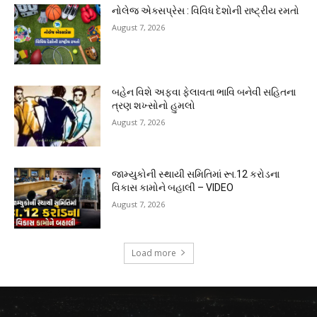
નોલેજ એક્સપ્રેસ : વિવિધ દેશોની રાષ્ટ્રીય રમતો
August 7, 2026
બહેન વિશે અફવા ફેલાવતા ભાવિ બનેવી સહિતના
ત્રણ શખ્સોનો હુમલો
August 7, 2026
જામ્યુકોની સ્થાયી સમિતિમાં રૂા.12 કરોડના
વિકાસ કામોને બહાલી – VIDEO
August 7, 2026
Load more