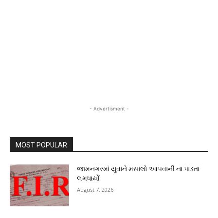
- Advertisment -
MOST POPULAR
જામનગરમાં યુવાને મસાલો આપવાની ના પાડતા
લમધાર્યો
August 7, 2026