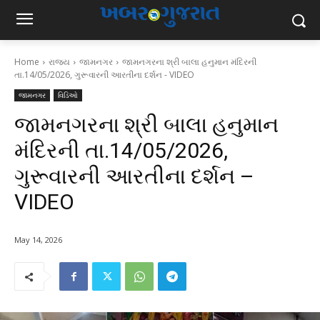
Home
રાજ્ય
જામનગર
જામનગરના શ્રી બાલા હનુમાન મંદિરની
તા.14/05/2026, ગુરૂવારની આરતીના દર્શન - VIDEO
જામનગર
વિડિઓ
જામનગરના શ્રી બાલા હનુમાન
મંદિરની તા.14/05/2026,
ગુરૂવારની આરતીના દર્શન –
VIDEO
May 14, 2026