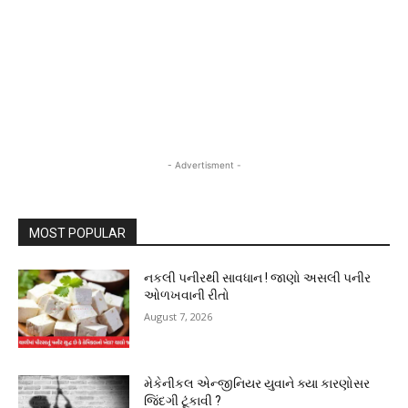
- Advertisment -
MOST POPULAR
નકલી પનીરથી સાવધાન ! જાણો અસલી પનીર
ઓળખવાની રીતો
August 7, 2026
મેકેનીકલ એન્જીનિયર યુવાને ક્યા કારણોસર
જિંદગી ટૂંકાવી ?