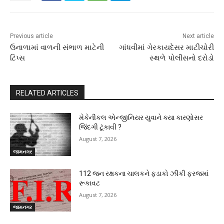
Previous article
Next article
ઉનાળામાં વાળની સંભાળ માટેની
ગાંધવીમાં ગેરકાયદેસર માટીચોરી
ટિપ્સ
સ્થળે પોલીસનો દરોડો
RELATED ARTICLES
મેકેનીકલ એન્જીનિયર યુવાને ક્યા કારણોસર
જિંદગી ટૂંકાવી ?
August 7, 2026
જામનગર
112 જન રક્ષકના ચાલકને ફડાકો ઝીંકી ફરજમાં
રૂકાવટ
August 7, 2026
જામનગર