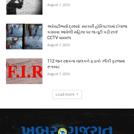
August 7, 2026
અરેરાટીભર્યા દ્રશ્યો: સરકારી હોસ્પિટલમાં ઈલાજ
કરાવવા આવેલી મહિલા પર જ તૂટી પડી છત!
CCTV વાયરલ
August 7, 2026
112 જન રક્ષકના ચાલકને ફડાકો ઝીંકી ફરજમાં
રૂકાવટ
August 7, 2026
Load more