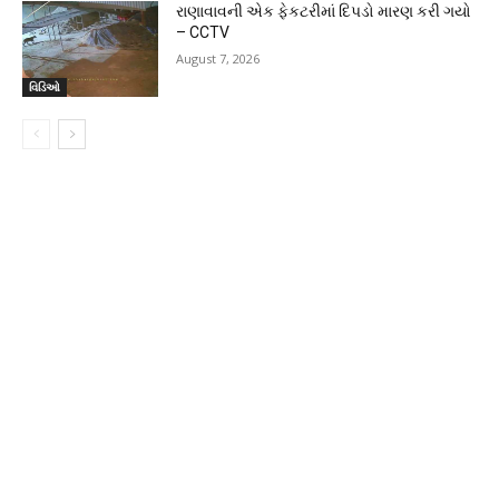
રાણાવાવની એક ફેકટરીમાં દિપડો મારણ કરી ગયો
– CCTV
August 7, 2026
વિડિઓ