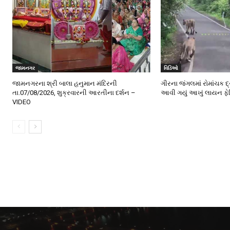
જામનગર
વિડિઓ
જામનગરના શ્રી બાલા હનુમાન મંદિરની
ગીરના જંગલમાં રોમાંચક દ
તા.07/08/2026, શુક્રવારની આરતીના દર્શન –
આવી ગયું આખું લાયન ફે
VIDEO