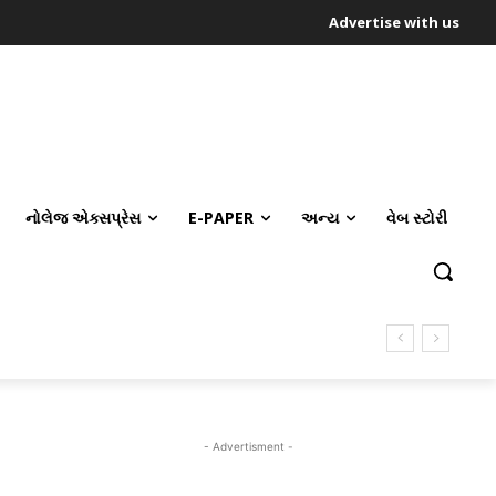
Advertise with us
નોલેજ એક્સપ્રેસ
E-PAPER
અન્ય
વેબ સ્ટોરી
- Advertisment -