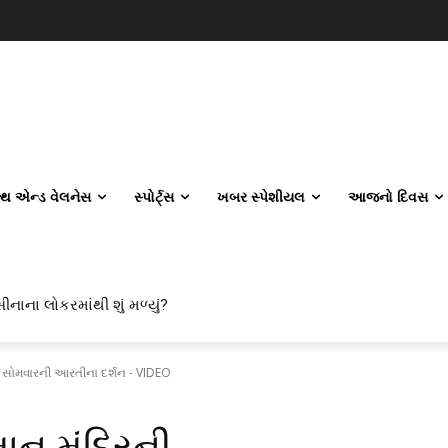
લ્થ એન્ડ વેલનેસ
સ્પોર્ટ્સ
ખબર સ્પેશીયલ
આજનો દિવસ
ીનાના લોકરમાંથી શું મળ્યું?
, સોમવારની આરતીના દર્શન - VIDEO
ાન મંદિરની