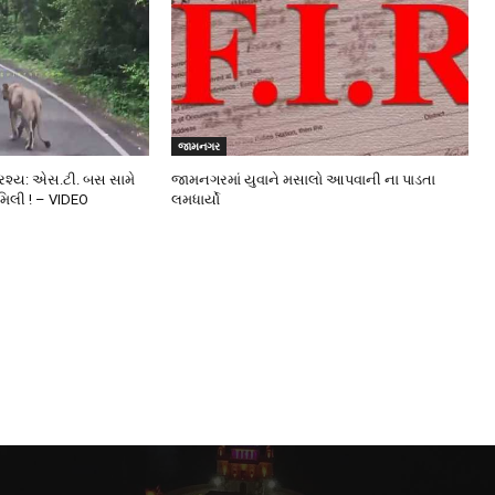
જામનગર
્રશ્ય: એસ.ટી. બસ સામે
જામનગરમાં યુવાને મસાલો આપવાની ના પાડતા
મિલી ! – VIDEO
લમધાર્યો