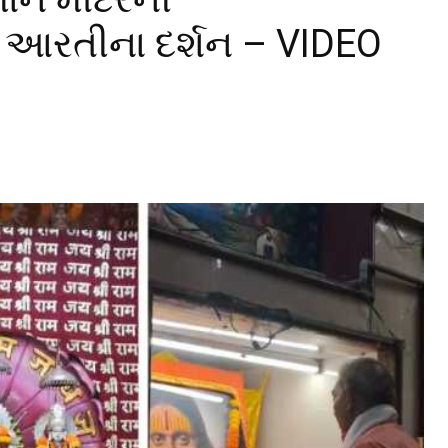
 આરતીના દર્શન – VIDEO