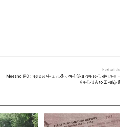
Next article
Meesho IPO : પ્રાઇસ બેન્ડ, તારીખ અને ઉંચા વળતરની સંભાવના –
કંપનીની A to Z માહિતી