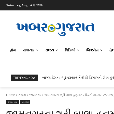
Saturday, August 8, 2026
હોમ
સમાચાર
રાજ્ય
વિડિઓ
બિઝનેસ
હે
બાંગ્લાદેશના ભ્રષ્ટાચાર વિરોધી વિભાગને શેખ હસ
TRENDING NOW
Home
રાજ્ય
જામનગર
જામનગરના શ્રી બાલા હનુમાન મંદિરની તા.01/12/2025
જામનગર
વિડિઓ
જામનગરના શ્રી બાલા હનુમ