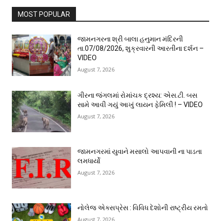
MOST POPULAR
જામનગરના શ્રી બાલા હનુમાન મંદિરની
તા.07/08/2026, શુક્રવારની આરતીના દર્શન –
VIDEO
August 7, 2026
ગીરના જંગલમાં રોમાંચક દ્રશ્ય: એસ.ટી. બસ
સામે આવી ગયું આખું લાયન ફેમિલી ! – VIDEO
August 7, 2026
જામનગરમાં યુવાને મસાલો આપવાની ના પાડતા
લમધાર્યો
August 7, 2026
નોલેજ એક્સપ્રેસ : વિવિધ દેશોની રાષ્ટ્રીય રમતો
August 7, 2026