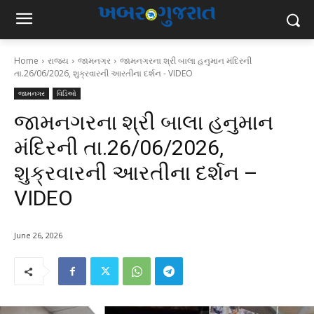
Home
રાજ્ય
જામનગર
જામનગરના શ્રી બાલા હનુમાન મંદિરની
તા.26/06/2026, શુક્રવારની આરતીના દર્શન - VIDEO
જામનગર
વિડિઓ
જામનગરના શ્રી બાલા હનુમાન
મંદિરની તા.26/06/2026,
શુક્રવારની આરતીના દર્શન –
VIDEO
June 26, 2026