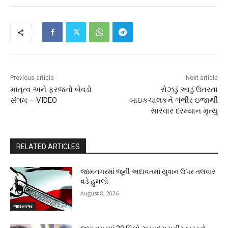
Previous article
Next article
માતૃત્વ અને ફરજનો બેવડો
રોઝડું આડું ઉતરતા
સંગમ – VIDEO
બાઇકચાલકને ગંભીર ઇજાથી
સારવાર દરમ્યાન મૃત્યુ
RELATED ARTICLES
જામનગરમાં જૂની અદાવતમાં યુવાન ઉપર તલવાર
વડે હુમલો
August 8, 2026
જામનગર