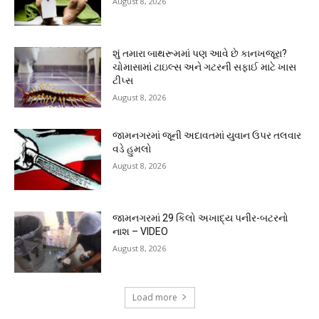
August 8, 2026
શું તમારા બાથરૂમમાં પણ આવે છે કાનખજૂરા?
ચોમાસામાં ટાઇલ્સ અને ગટરની સફાઈ માટે ખાસ
ટીપ્સ
August 8, 2026
જામનગરમાં જૂની અદાવતમાં યુવાન ઉપર તલવાર
વડે હુમલો
August 8, 2026
જામનગરમાં 29 કિલો અખાદ્ય પનીર-બટરનો
નાશ – VIDEO
August 8, 2026
Load more