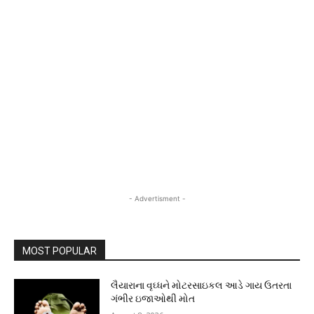
- Advertisment -
MOST POPULAR
લૈયારાના વૃઘ્ધને મોટરસાઇકલ આડે ગાય ઉતરતા
ગંભીર ઇજાઓથી મોત