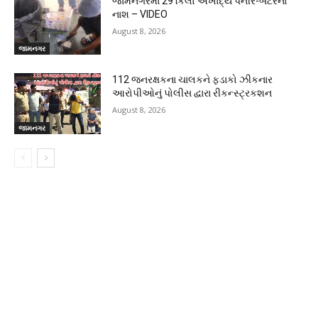
જામનગરમાં 29 કિલો અખાદ્ય પનીર-બટરનો
નાશ – VIDEO
August 8, 2026
જામનગર
112 જનરક્ષકના ચાલકને ફડાકો ઝીકનાર
આરોપીઓનું પોલીસ દ્વારા રીકન્સ્ટ્રકશન
August 8, 2026
જામનગર