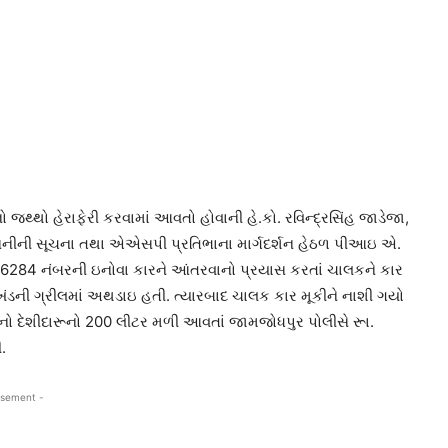
જથ્થો હેરાફેરી કરવામાં આવતો હોવાની હે.કો. રવિન્દ્રસિંહ જાડેજા,
સૈનીની સૂચના તથા એએસપી પ્રતિભાના માર્ગદર્શન હેઠળ પીઆઇ એ.
284 નંબરની ઇનોવા કારને આંતરવાનો પ્રયાસ કરતાં ચાલકને કાર
ંડની ગ્રીલમાં અથડાઇ હતી. ત્યારબાદ ચાલક કાર મૂકીને નાશી ગયો
મતનો દેશીદારૂનો 200 લીટર મળી આવતાં જામજોધપુર પોલીસે રૂા.
.
isement -