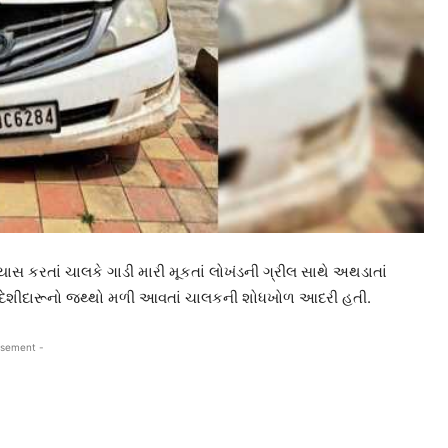
સ કરતાં ચાલકે ગાડી મારી મૂકતાં લોખંડની ગ્રીલ સાથે અથડાતાં
ી દેશીદારૂનો જથ્થો મળી આવતાં ચાલકની શોધખોળ આદરી હતી.
isement -