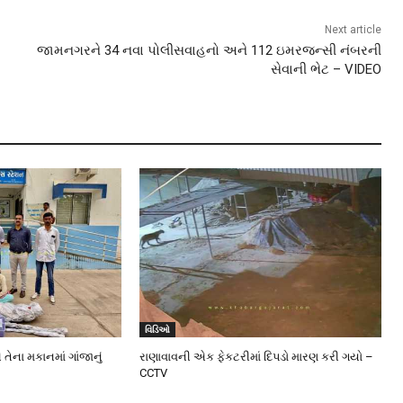
Next article
જામનગરને 34 નવા પોલીસવાહનો અને 112 ઇમરજન્સી નંબરની
સેવાની ભેટ – VIDEO
વિડિઓ
 તેના મકાનમાં ગાંજાનું
રાણાવાવની એક ફેકટરીમાં દિપડો મારણ કરી ગયો –
CCTV