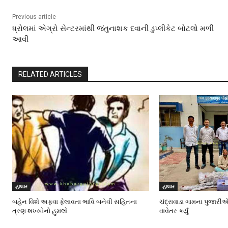
Previous article
ધ્રોલમાં એગ્રો સેન્ટરમાંથી જંતુનાશક દવાની ડુપ્લીકેટ બોટલો મળી
આવી
RELATED ARTICLES
હાલાર
હાલાર
બહેન વિશે અફવા ફેલાવતા ભાવિ બનેવી સહિતના
ચંદ્રાવાડા ગામના પુજારીએ
ત્રણ શખ્સોનો હુમલો
વાવેતર કર્યું