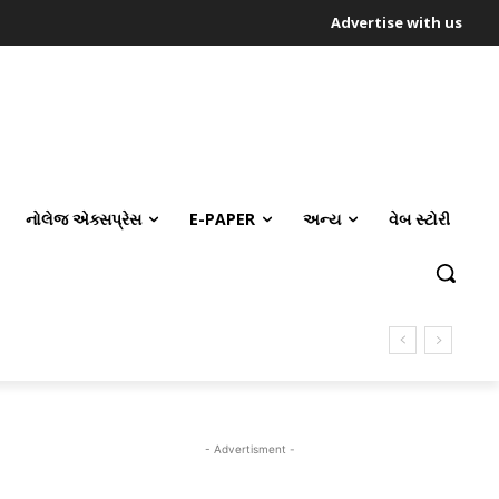
Advertise with us
નોલેજ એક્સપ્રેસ
E-PAPER
અન્ય
વેબ સ્ટોરી
- Advertisment -