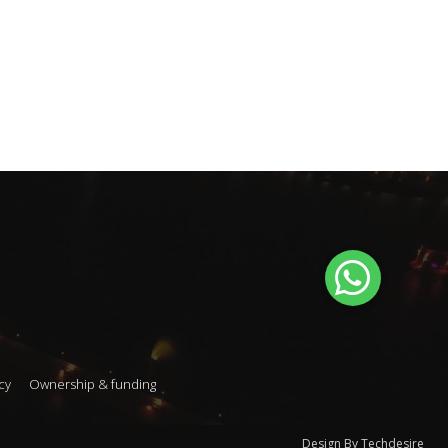
cy
Ownership & funding
Design By Techdesire