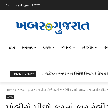
Saturday, August 8, 2026
હોમ
સમાચાર
રાજ્ય
વિડિઓ
બિઝનેસ
હે
બાંગ્લાદેશના ભ્રષ્ટાચાર વિરોધી વિભાગને શેખ હસ
ટોપર્સ કોમ્પ્યુટર સાયન્સ અને AI કરતાં સિવ
TRENDING NOW
Home
રાજ્ય
હાલાર
પોલીસે પીછો કરતાં કાર રેલીંગ સાથે અથડાઇ, કારમાંથી દેશીદ
હાલાર
પોલીસે પીછો કરતાં કાર રેલ