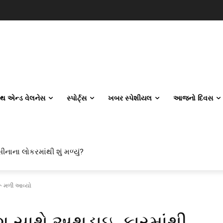
લ્થ એન્ડ વેલનેસ
સ્પોર્ટ્સ
ખબર સ્પેશીયલ
આજનો દિવસ
ીનાના લોકરમાંથી શું મળ્યું?
િલ એન્જિનિયરિંગ કેમ પસંદ કરી રહ્યા છે? IITનો ટ્રેન્ડ બદલાઈ ગયો છે
ારૂ મળી આવ્યો
ીંગ સાથે અથડાઇ, કારમાંથી