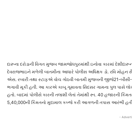
દારૂના દરોડાની વિગત મુજબ જામજોધપુરમાંથી ઇનોવા કારમાં દેશીદારૂનો 
દેવરાજભાઇને મળેલી બાતમીના આધારે પોલીસ અધિક્ષક ડો. રવિ મોહન 
એસ. રબારી તથા સ્ટાફએ વોચ ગોઠવી બાતમી મુજબની જીજે21-બીસી-6
ભગાવી મૂકી હતી. આ કારએ કાબૂ ગૂમાવતા સિદસર ગામના પુલ પાસે લોખ
હતો. બાદમાં પોલીસે કારની તલાશી લેતાં તેમાંથી રૂા. 40 હજારની કિં
5,40,000ની કિંમતનો મુદામાલ કબ્જે કરી આગળની તપાસ આરંભી હતી
- Advert