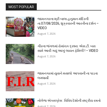
MOST POPULAR
જામનગરના શ્રી બાલા હનુમાન મંદિરની
તા.07/08/2026, શુક્રવારની આરતીના દર્શન –
VIDEO
August 7, 2026
ગીરના જંગલમાં રોમાંચક દ્રશ્ય: એસ.ટી. બસ
સામે આવી ગયું આખું લાયન ફેમિલી ! – VIDEO
August 7, 2026
જામનગરમાં યુવાને મસાલો આપવાની ના પાડતા
લમધાર્યો
August 7, 2026
નોલેજ એક્સપ્રેસ : વિવિધ દેશોની રાષ્ટ્રીય રમતો
August 7, 2026