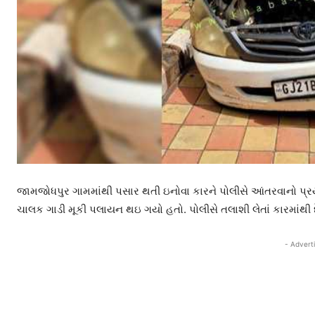
જામજોધપુર ગામમાંથી પસાર થતી ઇનોવા કારને પોલીસે આંતરવાનો પ્રયા
ચાલક ગાડી મૂકી પલાયન થઇ ગયો હતો. પોલીસે તલાશી લેતાં કારમાંથ
- Advert