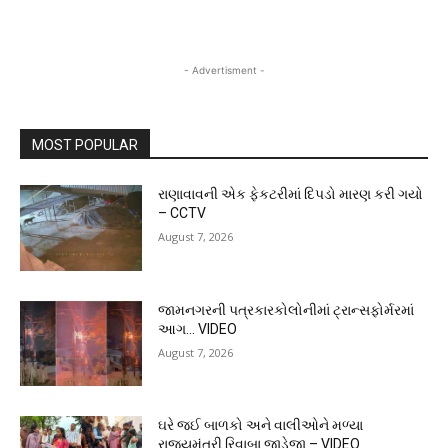
- Advertisment -
MOST POPULAR
રાણાવાવની એક ફેકટરીમાં દિપડો મારણ કરી ગયો
– CCTV
August 7, 2026
જામનગરની પત્રકારકોલોનીમાં ટ્રાન્સફોર્મરમાં
આગ… VIDEO
August 7, 2026
ઘરે જઈ બાળકો અને વાલીઓને મળ્યા
રાજ્યમંત્રી રિવાબા જાડેજા – VIDEO