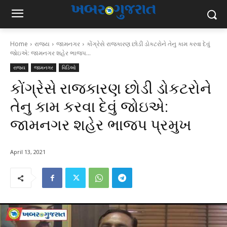
Home
રાજ્ય
જામનગર
કોંગ્રેસે રાજકારણ છોડી ડોકટરોને તેનુ કામ કરવા દેવું
જોઇએ: જામનગર શહેર ભાજપ...
રાજ્ય
જામનગર
વિડિઓ
કોંગ્રેસે રાજકારણ છોડી ડોકટરોને
તેનુ કામ કરવા દેવું જોઇએ:
જામનગર શહેર ભાજપ પ્રમુખ
April 13, 2021