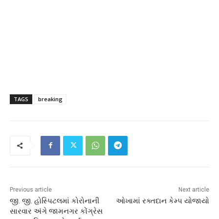
TAGS
breaking
Previous article
Next article
જી. જી. હોસ્પિટલમાં કોરોનાની
ઓખામાં રક્તદાન કેમ્પ યોજાયો
સારવાર અંગે જામનગર કોંગ્રેસ