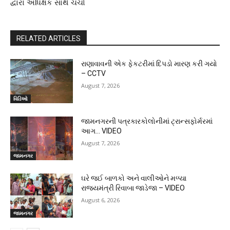
દ્વારા અધિક્ષક સાથે ચર્ચા
RELATED ARTICLES
રાણાવાવની એક ફેકટરીમાં દિપડો મારણ કરી ગયો
– CCTV
August 7, 2026
વિડિઓ
જામનગરની પત્રકારકોલોનીમાં ટ્રાન્સફોર્મરમાં
આગ… VIDEO
August 7, 2026
જામનગર
ઘરે જઈ બાળકો અને વાલીઓને મળ્યા
રાજ્યમંત્રી રિવાબા જાડેજા – VIDEO
August 6, 2026
જામનગર