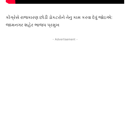
કોંગ્રેસે રાજકારણ છોડી ડોકટરોને તેનુ કામ કરવા દેવું જોઇએ:
જામનગર શહેર ભાજપ પ્રમુખ
- Advertisement -