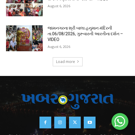
August 6, 2026
જામનગરના શ્રી બાલા હનુમાન મંદિરની
તા.06/08/2026, ગુરૂવારની આરતીના દર્શન –
VIDEO
August 6, 2026
Load more