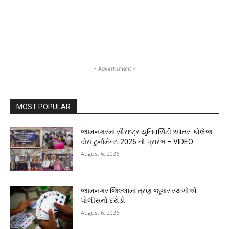
- Advertisment -
MOST POPULAR
જામનગરમાં સૌરાષ્ટ્ર યુનિવર્સિટી આંતર-કોલેજ
ચેસ ટુર્નામેન્ટ-2026 નો પ્રારંભ – VIDEO
August 6, 2026
જામનગર જિલ્લામાં ત્રણ જૂગાર સ્થળોએ
પોલીસનો દરોડો
August 6, 2026