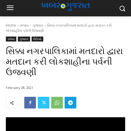
Home
રાજ્ય
ગુજરાત
સિક્કા નગરપાલિકામાં મતદારો દ્વારા મતદાન કરી
લોકશાહીના પર્વની ઉજવણી
રાજ્ય
ગુજરાત
વિડિઓ
સિક્કા નગરપાલિકામાં મતદારો દ્વારા
મતદાન કરી લોકશાહીના પર્વની
ઉજવણી
February 28, 2021