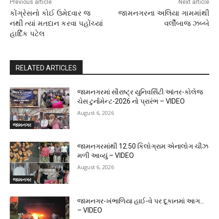
Previous article
Next article
કોંગ્રેસનો કોઈ ઉમેદવાર જ
જામનગરના અલિયા ગામમાંથી
નથી ત્યાં મતદાન કરવા પહોંચ્યાં
વર્લીબાજ ઝબ્બે
હાર્દિક પટેલ
RELATED ARTICLES
જામનગરમાં સૌરાષ્ટ્ર યુનિવર્સિટી આંતર-કોલેજ
ચેસ ટુર્નામેન્ટ-2026 નો પ્રારંભ – VIDEO
August 6, 2026
જામનગર
જામનગરમાંથી 12.50 કિલોગ્રામ એનાલોગ ચીઝ
મળી આવ્યું – VIDEO
August 6, 2026
જામનગર
જામનગર-ખંભાળિયા હાઈ-વે પર દૂકાનમાં આગ…
– VIDEO