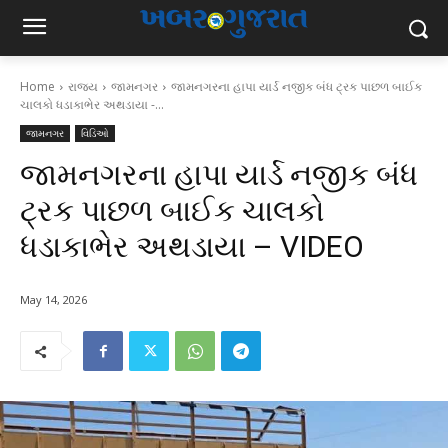
Home
રાજ્ય
જામનગર
જામનગરના હાપા યાર્ડ નજીક બંધ ટ્રક પાછળ બાઈક
ચાલકો ધડાકાભેર અથડાયા -...
જામનગર
વિડિઓ
જામનગરના હાપા યાર્ડ નજીક બંધ
ટ્રક પાછળ બાઈક ચાલકો
ધડાકાભેર અથડાયા – VIDEO
May 14, 2026