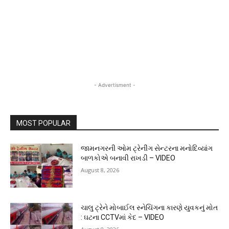
- Advertisment -
MOST POPULAR
જામનગરની ઓમ ટ્રેનીંગ સેન્ટરના મનોદિવ્યાંગ
બાળકોએ બનાવી રાખડી – VIDEO
August 8, 2026
ચાલુ ટ્રેને મોબાઈલ સ્નેચિંગના કારણે યુવકનું મોત
: ઘટના CCTVમાં કેદ – VIDEO