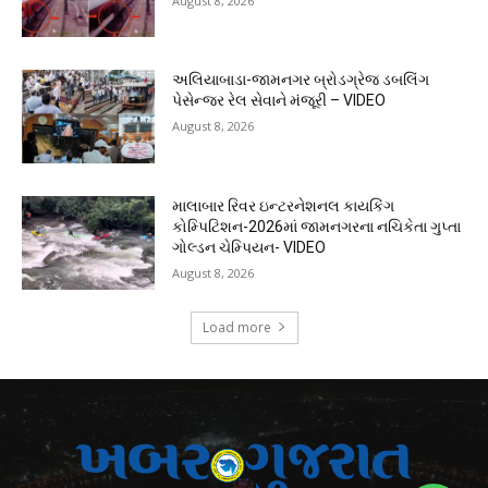
August 8, 2026
અલિયાબાડા-જામનગર બ્રોડગ્રેજ ડબલિંગ
પેસેન્જર રેલ સેવાને મંજૂરી – VIDEO
August 8, 2026
માલાબાર રિવર ઇન્ટરનેશનલ કાયકિંગ
કોમ્પિટિશન-2026માં જામનગરના નચિકેતા ગુપ્તા
ગોલ્ડન ચેમ્પિયન- VIDEO
August 8, 2026
Load more