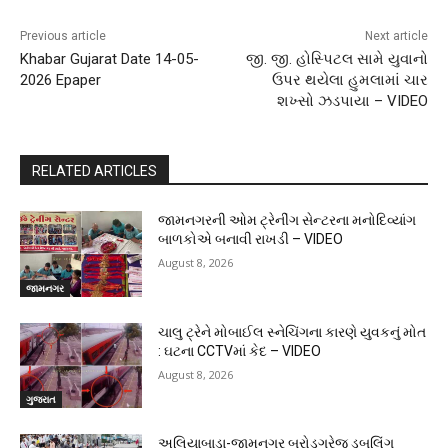
Previous article
Next article
Khabar Gujarat Date 14-05-
જી. જી. હોસ્પિટલ સામે યુવાનો
2026 Epaper
ઉપર થયેલા હુમલામાં ચાર
શખ્સો ઝડપાયા – VIDEO
RELATED ARTICLES
જામનગરની ઓમ ટ્રેનીંગ સેન્ટરના મનોદિવ્યાંગ
બાળકોએ બનાવી રાખડી – VIDEO
August 8, 2026
જામનગર
ચાલુ ટ્રેને મોબાઈલ સ્નેચિંગના કારણે યુવકનું મોત
: ઘટના CCTVમાં કેદ – VIDEO
August 8, 2026
ગુજરાત
અલિયાબાડા-જામનગર બ્રોડગ્રેજ ડબલિંગ