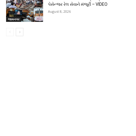
પેસેન્જર રેલ સેવાને મંજૂરી – VIDEO
August 8, 2026
જામનગર