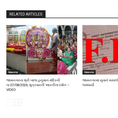
RELATED ARTICLES
જામનગર
જામનગર
જામનગરના શ્રી બાલા હનુમાન મંદિરની
જામનગરમાં યુવાને મસાલ
તા.07/08/2026, શુક્રવારની આરતીના દર્શન –
લમધાર્યો
VIDEO