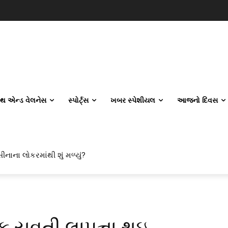
લ્થ એન્ડ વેલનેસ
સ્પોર્ટ્સ
ખબર સ્પેશીયલ
આજનો દિવસ
ીનાના લોકરમાંથી શું મળ્યું?
 યુવતી લાપત્તા થઇ