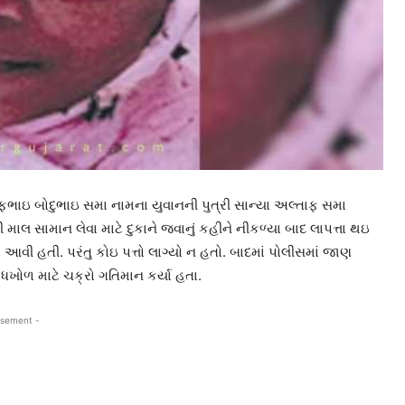
ાફભાઇ બોદુભાઇ સમા નામના યુવાનની પુત્રી સાન્યા અલ્તાફ સમા
 માલ સામાન લેવા માટે દુકાને જવાનું કહીને નીકળ્યા બાદ લાપત્તા થઇ
 આવી હતી. પરંતુ કોઇ પત્તો લાગ્યો ન હતો. બાદમાં પોલીસમાં જાણ
ખોળ માટે ચક્રો ગતિમાન કર્યા હતા.
isement -