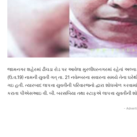
જામનગર શહેરમાં ઢીંચડા રોડ પર આવેલા મુરલીધરનગરમાં રહેતાં અલ્ત
(ઉ.વ.19) નામની યુવતી ગત્ તા. 21 નવેમ્બરના સવારના સમયે તેના ઘરેથી
ગઇ હતી. ત્યારબાદ લાપત્તા યુવતીની પરિવારજનો દ્વારા શોધખોળ કરવામાં
કરાતા પીએસઆઇ વી. બી. બરસબિયા તથા સ્ટાફએ લાપત્તા યુવતીની શોધ
- Advert