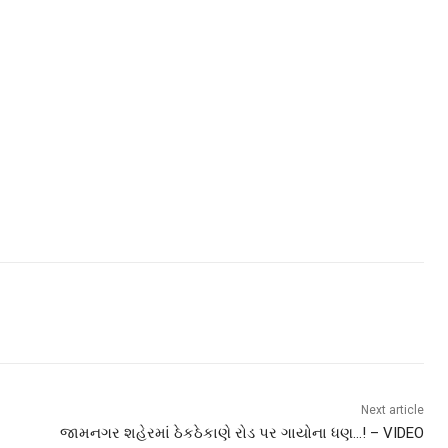
Next article
જામનગર શહેરમાં ઠેકઠેકાણે રોડ પર ગાયોના ધણ…! – VIDEO