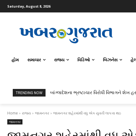
Saturday, August 8, 2026
હોમ
સમાચાર
રાજ્ય
વિડિઓ
બિઝનેસ
હે
બાંગ્લાદેશના ભ્રષ્ટાચાર વિરોધી વિભાગને શેખ હસ
TRENDING NOW
Home
રાજ્ય
જામનગર
જામનગર શહેરમાંથી વધુ એક યુવતી લાપત્તા થઇ
જામનગર
જામનગર શહેરમાંથી વધુ એક