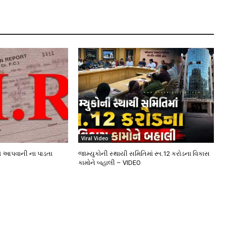
Viral Video
ો આપવાની ના પાડતા
જામ્યુકોની સ્થાયી સમિતિમાં રૂા.12 કરોડના વિકાસ
કામોને બહાલી – VIDEO