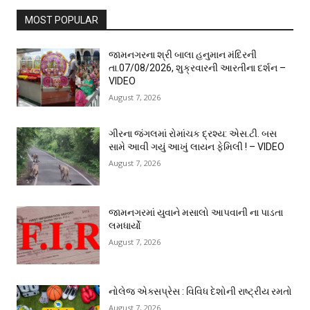
MOST POPULAR
જામનગરના શ્રી બાલા હનુમાન મંદિરની
તા.07/08/2026, શુક્રવારની આરતીના દર્શન –
VIDEO
August 7, 2026
ગીરના જંગલમાં રોમાંચક દ્રશ્ય: એસ.ટી. બસ
સામે આવી ગયું આખું લાયન ફેમિલી ! – VIDEO
August 7, 2026
જામનગરમાં યુવાને મસાલો આપવાની ના પાડતા
લમધાર્યો
August 7, 2026
નોલેજ એક્સપ્રેસ : વિવિધ દેશોની રાષ્ટ્રીય રમતો
August 7, 2026