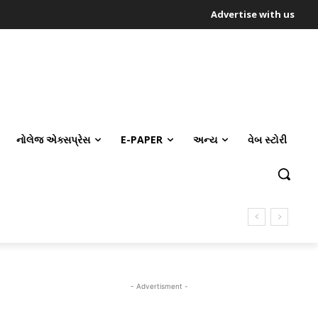
Advertise with us
નોલેજ એક્સપ્રેસ
E-PAPER
અન્ય
વેબ સ્ટોરી
- Advertisment -