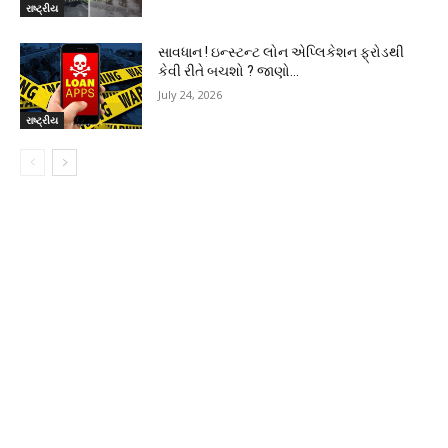
રાષ્ટ્રીય
સાવધાન ! ઇન્સ્ટન્ટ લોન એપ્લિકેશન ફ્રોડથી
કેવી રીતે બચશો ? જાણો…
July 24, 2026
રાષ્ટ્રીય