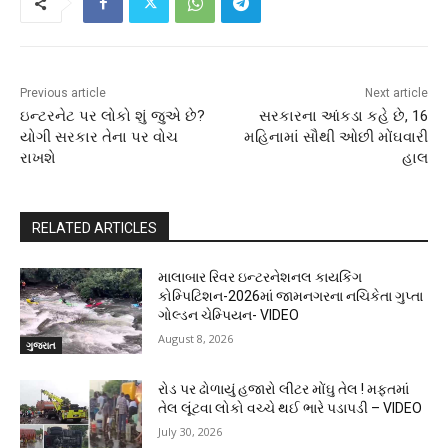
Previous article
Next article
ઇન્ટરનેટ પર લોકો શું જુએ છે?
સરકારના આંકડા કહે છે, 16
યોગી સરકાર તેના પર વોચ
મહિનામાં સૌથી ઓછી મોંઘવારી
રાખશે
હાલ
RELATED ARTICLES
માલાબાર રિવર ઇન્ટરનેશનલ કાયકિંગ
કોમ્પિટિશન-2026માં જામનગરના નચિકેતા ગુપ્તા
ગોલ્ડન ચેમ્પિયન- VIDEO
August 8, 2026
ગુજરાત
રોડ પર ઢોળાયું હજારો લીટર મોંઘુ તેલ ! મફતમાં
તેલ લૂંટવા લોકો વચ્ચે થઈ ભારે પડાપડી – VIDEO
July 30, 2026