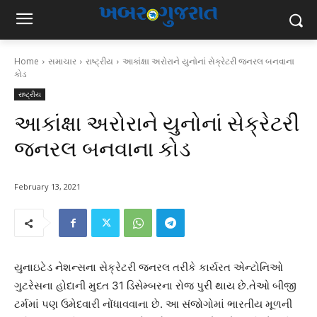
Home
સમાચાર
રાષ્ટ્રીય
આકાંક્ષા અરોરાને યુનોનાં સેક્રેટરી જનરલ બનવાના
કોડ
રાષ્ટ્રીય
આકાંક્ષા અરોરાને યુનોનાં સેક્રેટરી
જનરલ બનવાના કોડ
February 13, 2021
યુનાઇટેડ નેશન્સના સેક્રેટરી જનરલ તરીકે કાર્યરત એન્ટોનિઓ
ગુટરેસના હોદાની મુદત 31 ડિસેમ્બરના રોજ પુરી થાય છે.તેઓ બીજી
ટર્મમાં પણ ઉમેદવારી નોંધાવવાના છે. આ સંજોગોમાં ભારતીય મૂળની