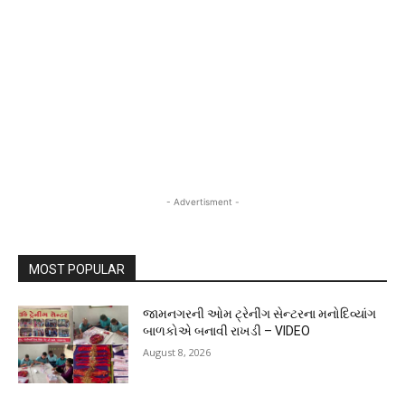
- Advertisment -
MOST POPULAR
જામનગરની ઓમ ટ્રેનીંગ સેન્ટરના મનોદિવ્યાંગ
બાળકોએ બનાવી રાખડી – VIDEO
August 8, 2026