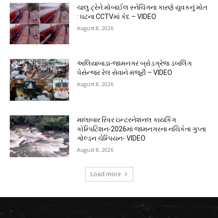
ચાલુ ટ્રેને મોબાઈલ સ્નેચિંગના કારણે યુવકનું મોત
: ઘટના CCTVમાં કેદ – VIDEO
August 8, 2026
અલિયાબાડા-જામનગર બ્રોડગ્રેજ ડબલિંગ
પેસેન્જર રેલ સેવાને મંજૂરી – VIDEO
August 8, 2026
માલાબાર રિવર ઇન્ટરનેશનલ કાયકિંગ
કોમ્પિટિશન-2026માં જામનગરના નચિકેતા ગુપ્તા
ગોલ્ડન ચેમ્પિયન- VIDEO
August 8, 2026
Load more