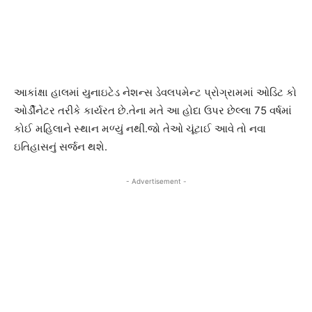
આકાંક્ષા હાલમાં યુનાઇટેડ નેશન્સ ડેવલપમેન્ટ પ્રોગ્રામમાં ઓડિટ કો
ઓર્ડીનેટર તરીકે કાર્યરત છે.તેના મતે આ હોદા ઉપર છેલ્લા 75 વર્ષમાં
કોઈ મહિલાને સ્થાન મળ્યું નથી.જો તેઓ ચૂંટાઈ આવે તો નવા
ઇતિહાસનું સર્જન થશે.
- Advertisement -