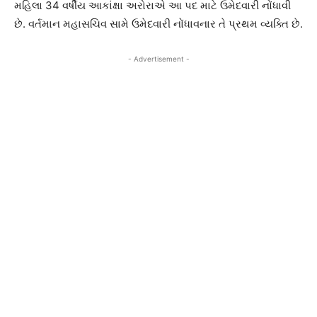
મહિલા 34 વર્ષીય આકાંક્ષા અરોરાએ આ પદ માટે ઉમેદવારી નોંધાવી
છે. વર્તમાન મહાસચિવ સામે ઉમેદવારી નોંધાવનાર તે પ્રથમ વ્યક્તિ છે.
- Advertisement -