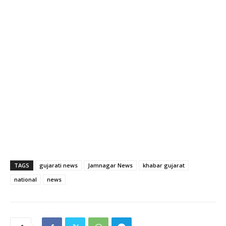
TAGS
gujarati news
Jamnagar News
khabar gujarat
national
news