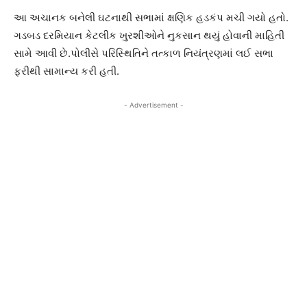
આ અચાનક બનેલી ઘટનાથી સભામાં ક્ષણિક હડકંપ મચી ગયો હતો.
ગડબડ દરમિયાન કેટલીક ખુરશીઓને નુકસાન થયું હોવાની માહિતી
સામે આવી છે.પોલીસે પરિસ્થિતિને તત્કાળ નિયંત્રણમાં લઈ સભા
ફરીથી સામાન્ય કરી હતી.
- Advertisement -