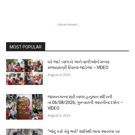
- Advertisment -
MOST POPULAR
ઘરે જઈ બાળકો અને વાલીઓને મળ્યા
રાજ્યમંત્રી રિવાબા જાડેજા – VIDEO
August 6, 2026
જામનગરના શ્રી બાલા હનુમાન મંદિરની
તા.06/08/2026, ગુરૂવારની આરતીના દર્શન –
VIDEO
August 6, 2026
“જેવું કરો તેવું ભરો” શાંતિથી જતા આખલા પર