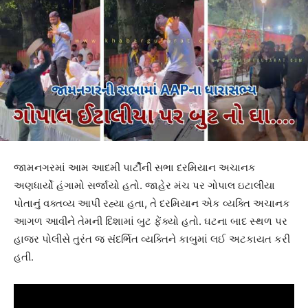
જામનગરમાં આમ આદમી પાર્ટીની સભા દરમિયાન અચાનક
અણધાર્યો હંગામો સર્જાયો હતો. જાહેર મંચ પર ગોપાલ ઇટાલીયા
પોતાનું વક્તવ્ય આપી રહ્યા હતા, તે દરમિયાન એક વ્યક્તિ અચાનક
આગળ આવીને તેમની દિશામાં બુટ ફેંક્યો હતો. ઘટના બાદ સ્થળ પર
હાજર પોલીસે તુરંત જ સંદર્ભિત વ્યક્તિને કાબુમાં લઈ અટકાયત કરી
હતી.