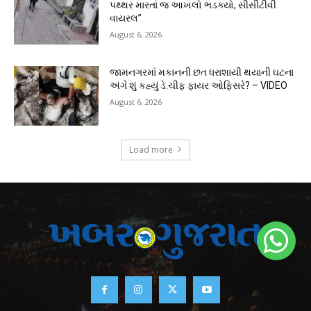
પથ્થર મારતાં જ આખલો ભડક્યો, સીસીટીવી
વાયરલ”
August 6, 2026
જામનગરમાં મકાનની છત ધરાશાયી થયાની ઘટના
અંગે શું કહ્યું ડે.ચીફ ફાયર ઓફિસરે? – VIDEO
August 6, 2026
Load more