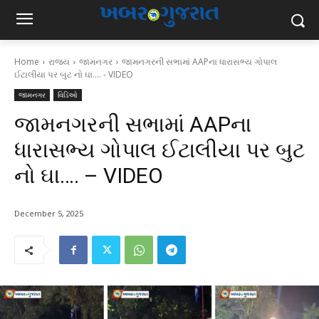
Home
રાજ્ય
જામનગર
જામનગરની સભામાં AAPના ધારાસભ્ય ગોપાલ
ઈટાલીયા પર બુટ નો ઘા.... - VIDEO
જામનગર
વિડિઓ
જામનગરની સભામાં AAPના
ધારાસભ્ય ગોપાલ ઈટાલીયા પર બુટ
નો ઘા…. – VIDEO
December 5, 2025