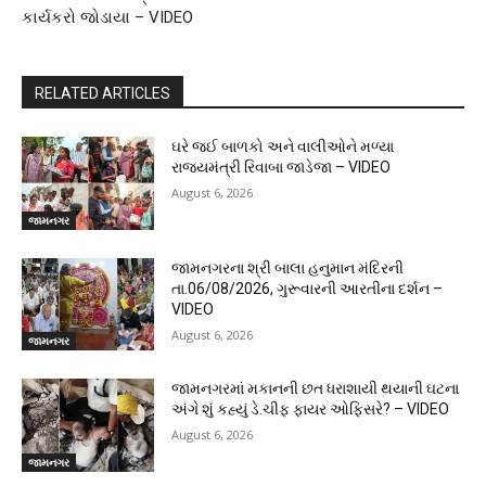
કાર્યકરો જોડાયા – VIDEO
RELATED ARTICLES
ઘરે જઈ બાળકો અને વાલીઓને મળ્યા
રાજ્યમંત્રી રિવાબા જાડેજા – VIDEO
August 6, 2026
જામનગર
જામનગરના શ્રી બાલા હનુમાન મંદિરની
તા.06/08/2026, ગુરૂવારની આરતીના દર્શન –
VIDEO
August 6, 2026
જામનગર
જામનગરમાં મકાનની છત ધરાશાયી થયાની ઘટના
અંગે શું કહ્યું ડે.ચીફ ફાયર ઓફિસરે? – VIDEO
August 6, 2026
જામનગર