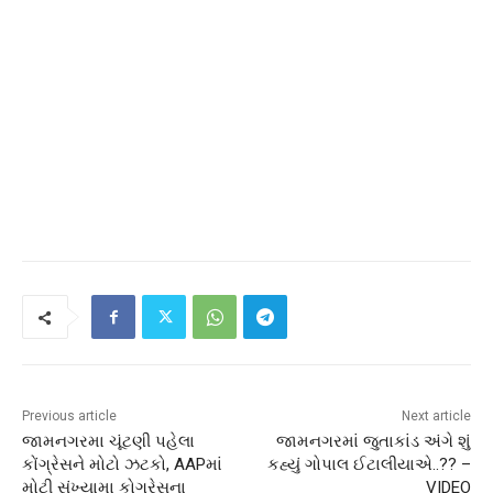
Previous article
Next article
જામનગરમા ચૂંટણી પહેલા
જામનગરમાં જુતાકાંડ અંગે શું
કોંગ્રેસને મોટો ઝટકો, AAPમાં
કહ્યું ગોપાલ ઈટાલીયાએ..?? –
મોટી સંખ્યામા કોગ્રેસના
VIDEO