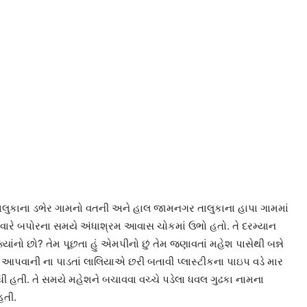
લુકાના ડભેર ગામનો વતની અને હાલ જામનગર તાલુકાના હાપા ગામમાં
મવારે બપોરના સમયે અંધાશ્રમ આવાસ ચોકમાં ઉભો હતો. તે દરમ્યાન
નો છો? તેમ પૂછતા હું એમપીનો છું તેમ જણાવતાં મહેશ પાસેથી બન્ને
 આપવાની ના પાડતાં લાલિયાએ છરી બતાવી પ્લાસ્ટીકના પાઇપ વડે માર
ધી હતી. તે સમયે મહેશને બચાવવા વચ્ચે પડેલા ધવલ ગુઢકા નામના
હતી.