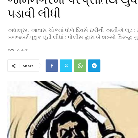
પડાવી લીધી
અંધાશ્રમ આવાસ ચોકમાં ધોળે દિવસે છરીની અણીએ લૂંટ : યુ
બળજબરીપૂવૃક લૂંટી લીધાં : પોલીસ દ્વારા બે શખ્સો વિરૂદ્ધ 
May 12, 2026
Share