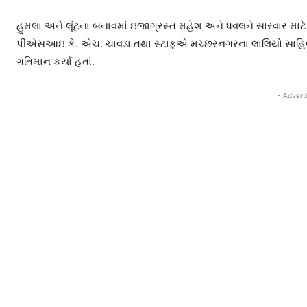
હુમલા અને લૂંટના બનાવમાં ઇજાગ્રસ્ત મહેશ અને ધવલને સારવાર માટે
પીએસઆઇ કે. એચ. ચાવડા તથા સ્ટાફએ મચ્છરનગરના લાલિયો સાહિબો 
ગતિમાન કર્યા હતાં.
- Advert