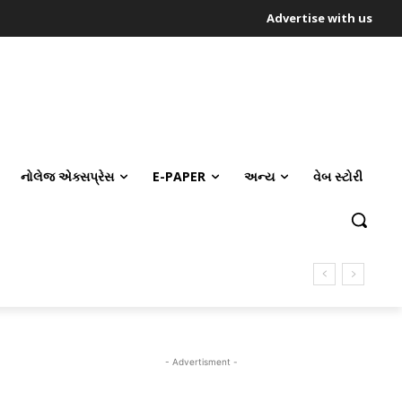
Advertise with us
નોલેજ એક્સપ્રેસ
E-PAPER
અન્ય
વેબ સ્ટોરી
- Advertisment -