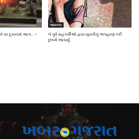
જામનગર
ે પર દૂકાનમાં આગ… –
બે પુર્વ સહકર્મીઓ દ્વારા યુવતીનું અપહરણ કરી
દુષ્કર્મ આચર્યું