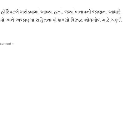
 હોસ્પિટલે ખસેડવામાં આવ્યા હતાં. જ્યાં બનાવની જાણના આધારે
અને અજાણ્યા સહિતના બે શખ્સો વિરૂદ્ધ શોધખોળ માટે ચક્રો
isement -