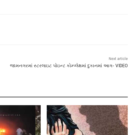
Next article
જામનગરમાં સ્ટરલાઇટ પોઇન્ટ કોમ્પ્લેક્ષમાં દુકાનમાં આગ- VIDEO