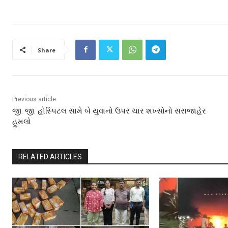
Share
Previous article
જી. જી. હોસ્પિટલ સામે બે યુવાનો ઉપર ચાર શખ્સોનો સરાજાહેર
હુમલો
RELATED ARTICLES