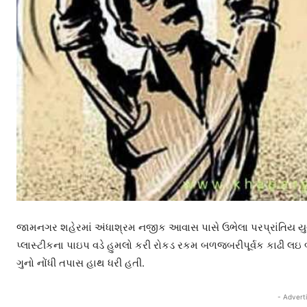
જામનગર શહેરમાં અંધાશ્રમ નજીક આવાસ પાસે ઉભેલા પરપ્રાંતિય 
પ્લાસ્ટીકના પાઇપ વડે હુમલો કરી રોકડ રકમ બળજબરીપૂર્વક કાઢી લઇ 
ગુનો નોંધી તપાસ હાથ ધરી હતી.
- Advert