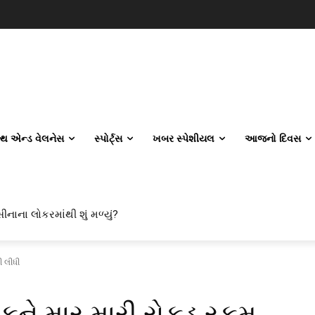
લ્થ એન્ડ વેલનેસ
સ્પોર્ટ્સ
ખબર સ્પેશીયલ
આજનો દિવસ
ીનાના લોકરમાંથી શું મળ્યું?
ી લીધી
કને માર મારી રોકડ રકમ