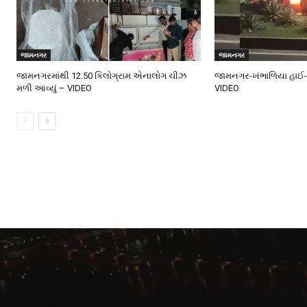
જામનગર
જામનગર
જામનગરમાંથી 12.50 કિલોગ્રામ એનાલોગ ચીઝ
જામનગર-ખંભાળિયા હાઈ-વ
મળી આવ્યું – VIDEO
VIDEO