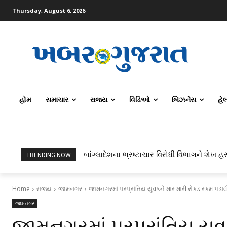
Thursday, August 6, 2026
હોમ
સમાચાર
રાજ્ય
વિડિઓ
બિઝનેસ
હે
બાંગ્લાદેશના ભ્રષ્ટાચાર વિરોધી વિભાગને શેખ હસ
TRENDING NOW
Home
રાજ્ય
જામનગર
જામનગરમાં પરપ્રાંતિય યુવકને માર મારી રોકડ રકમ પડાવ
જામનગર
જામનગરમાં પરપ્રાંતિય યુવ