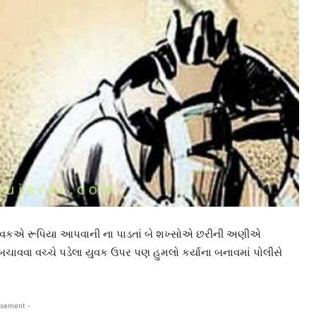
યુવકએ રૂપિયા આપવાની ના પાડતાં બે શખ્સોએ છરીની અણીએ
બચાવવા વચ્ચે પડેલા યુવક ઉપર પણ હુમલો કર્યાના બનાવમાં પોલીસે
isement -