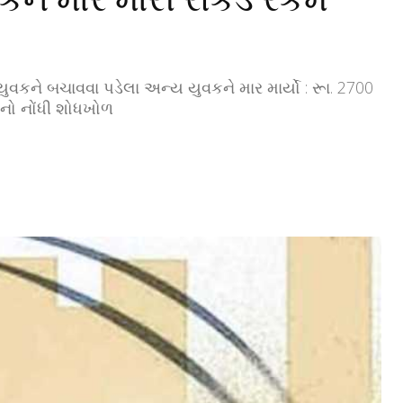
વકને બચાવવા પડેલા અન્ય યુવકને માર માર્યો : રૂા. 2700
ગુનો નોંધી શોધખોળ