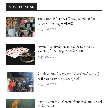
MOST POPULAR
જામનગરમાંથી 12.50 કિલોગ્રામ એનાલોગ
ચીઝ મળી આવ્યું – VIDEO
August 6, 2026
કલ્યાણપુર પોલીસનો સપાટો, મેવાસા-ગઢકા-
રાવલ-હરીપરમાં જૂગાર સ્થળે દરોડા
August 6, 2026
રેડ સી માં ભારતીય જહાજ ‘એમએસવી ફેઝ નૂરે
ઓલિયા’ ઉપર વિસ્ફોટક હુમલો
August 6, 2026
જમવાની બાબતે પતિ સાથે બોલાચાલી બાદ પત્નીનું
અગ્નિસ્નાન