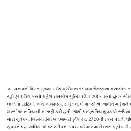
આ બનાવની વિગત મુજબ મધ્ય પ્રદેશના જાંબવા જિલ્લાના કસલધરા તા
રહી ડ્રાઇવિંગ કરતો મહેશ રામસીંગ ભુરિયા (ઉ.વ.20) નામનો યુવક સો
લાલિયો સાહિબો અને અજાણ્યા સહિતના બે શખ્સોએ આવીને મહેશને ક્યાં
શખ્સોએ રૂપિયાની માંગણી કરી હતી. જેથી પરપ્રાંતિય યુવકએ રૂપિયા
મારી યુવકના ખિસ્સામાંથી બળજબરીપૂર્વક રૂા. 2700ની રકમ પડાવી લી
યુવકને પણ લાલિયાએ પ્લાસ્ટીકના પાઇપ વડે માર મારી ઇજા પહોંચાડી 