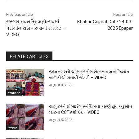
Previous article
Next article
સરગમ નવરાત્રિ મહોત્સવમાં
Khabar Gujarat Date 24-09-
પ્રાચીન રાસ ગરબાની રમઝટ –
2025 Epaper
VIDEO
RELATED ARTICLES
જામનગરની ઓમ ટ્રેનીંગ સેન્ટરના મનોદિવ્યાંગ
બાળકોએ બનાવી રાખડી – VIDEO
August 8, 2026
જામનગર
ચાલુ ટ્રેને મોબાઈલ સ્નેચિંગના કારણે યુવકનું મોત
: ઘટના CCTVમાં કેદ – VIDEO
August 8, 2026
ગુજરાત