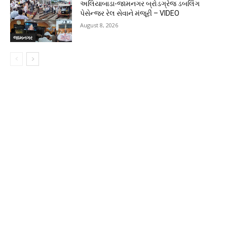
અલિયાબાડા-જામનગર બ્રોડગ્રેજ ડબલિંગ
પેસેન્જર રેલ સેવાને મંજૂરી – VIDEO
August 8, 2026
જામનગર