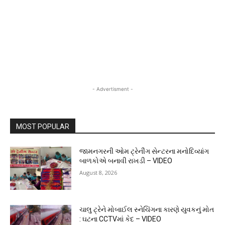
- Advertisment -
MOST POPULAR
જામનગરની ઓમ ટ્રેનીંગ સેન્ટરના મનોદિવ્યાંગ
બાળકોએ બનાવી રાખડી – VIDEO
August 8, 2026
ચાલુ ટ્રેને મોબાઈલ સ્નેચિંગના કારણે યુવકનું મોત
: ઘટના CCTVમાં કેદ – VIDEO