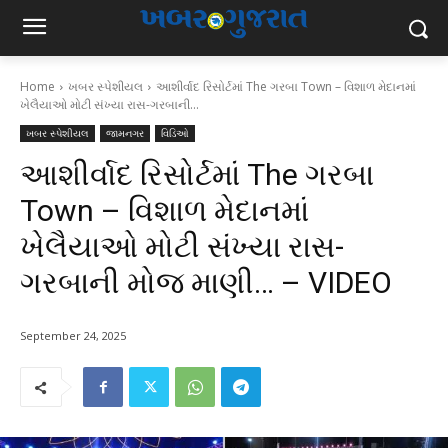
Home
ખબર સ્પેશીયલ
આશીર્વાદ રિસોર્ટમાં The ગરબા Town – વિશાળ મેદાનમાં
ખેલૈયાઓ મોટી સંખ્યા રાસ-ગરબાની...
ખબર સ્પેશીયલ
જામનગર
વિડિઓ
આશીર્વાદ રિસોર્ટમાં The ગરબા
Town – વિશાળ મેદાનમાં
ખેલૈયાઓ મોટી સંખ્યા રાસ-
ગરબાની મોજ માણી… – VIDEO
September 24, 2025