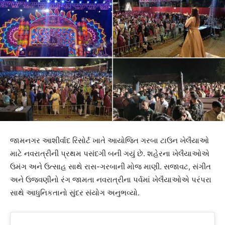
જામનગર આશીર્વાદ રિસોર્ટ ખાતે આયોજિત ગરબા ટાઉન ખેલૈયાઓ
માટે નવરાત્રીની પ્રથમ પસંદગી બની ગયું છે. શહેરના ખેલૈયાઓએ
ઉમંગ અને ઉત્સાહ સાથે રાસ-ગરબાની મોજ માણી. સજાવટ, સંગીત
અને ઉજવણીનો રંગ જામતા નવરાત્રીના પર્વમાં ખેલૈયાઓએ પરંપરા
સાથે આધુનિકતાનો સુંદર સંયોગ અનુભવ્યો.