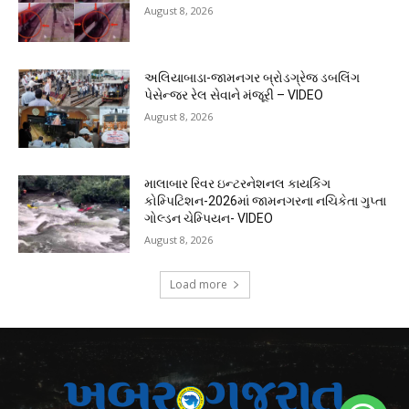
August 8, 2026
અલિયાબાડા-જામનગર બ્રોડગ્રેજ ડબલિંગ
પેસેન્જર રેલ સેવાને મંજૂરી – VIDEO
August 8, 2026
માલાબાર રિવર ઇન્ટરનેશનલ કાયકિંગ
કોમ્પિટિશન-2026માં જામનગરના નચિકેતા ગુપ્તા
ગોલ્ડન ચેમ્પિયન- VIDEO
August 8, 2026
Load more