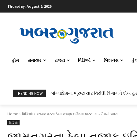
Thursday, August 6, 2026
હોમ
સમાચાર
રાજ્ય
વિડિઓ
બિઝનેસ
હે
બાંગ્લાદેશના ભ્રષ્ટાચાર વિરોધી વિભાગને શેખ હસ
TRENDING NOW
Home
વિડિઓ
જામનગરના ઠેબા નજીક ઇન્ડિકા કારના વાયરીંગમાં આગ
વિડિઓ
જામનગરના ઠેબા નજીક ઇન્ડ