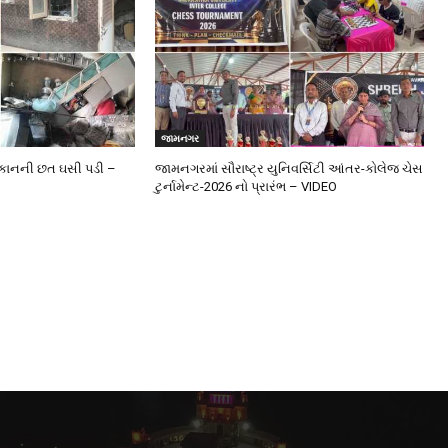
જામનગર
મકાનની છત ઘસી પડી –
જામનગરમાં સૌરાષ્ટ્ર યુનિવર્સિટી આંતર-કોલેજ ચેસ
ટુર્નામેન્ટ-2026 નો પ્રારંભ – VIDEO