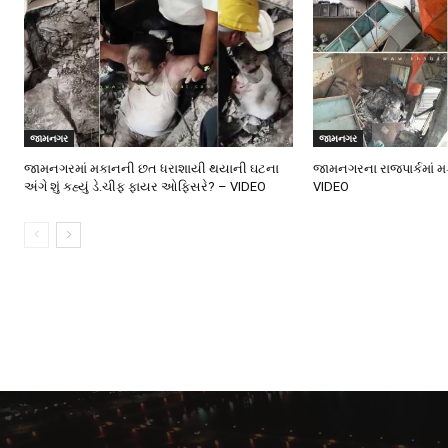
જામનગર
જામનગર
જામનગરમાં મકાનની છત ધરાશાયી થયાની ઘટના
જામનગરના રાજપાર્કમાં 
અંગે શું કહ્યું ડે.ચીફ ફાયર ઓફિસરે? – VIDEO
VIDEO