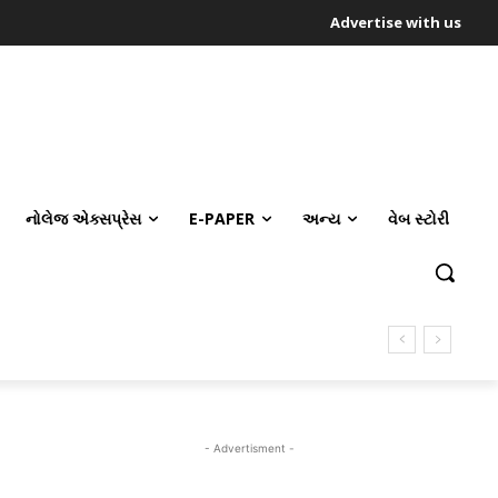
Advertise with us
નોલેજ એક્સપ્રેસ
E-PAPER
અન્ય
વેબ સ્ટોરી
- Advertisment -