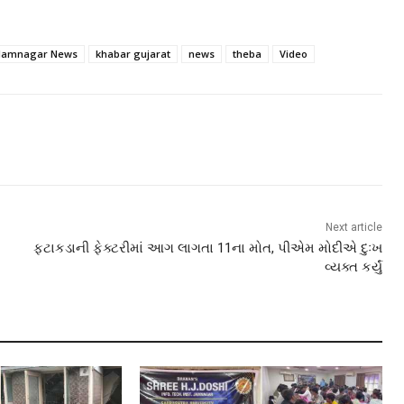
Jamnagar News
khabar gujarat
news
theba
Video
Next article
ફટાકડાની ફેક્ટરીમાં આગ લાગતા 11ના મોત, પીએમ મોદીએ દુઃખ
વ્યક્ત કર્યું