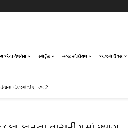
લ્થ એન્ડ વેલનેસ
સ્પોર્ટ્સ
ખબર સ્પેશીયલ
આજનો દિવસ
ીનાના લોકરમાંથી શું મળ્યું?
િકા કારના વાયરીંગમાં આગ