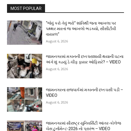
MOST POPULAR
“જેવું કરો તેવું ભરો” શાંતિથી જતા આખલા પર
પથ્થર મારતાં જ આખલો ભડક્યો, સીસીટીવી
વાયરલ”
August 6, 2026
જામનગરમાં મકાનની છત ધરાશાયી થયાની ઘટના
અંગે શું કહ્યું ડે.ચીફ ફાયર ઓફિસરે? – VIDEO
August 6, 2026
જામનગરના રાજપાર્કમાં મકાનની છત ઘસી પડી –
VIDEO
August 6, 2026
જામનગરમાં સૌરાષ્ટ્ર યુનિવર્સિટી આંતર-કોલેજ
ચેસ ટુર્નામેન્ટ-2026 નો પ્રારંભ – VIDEO