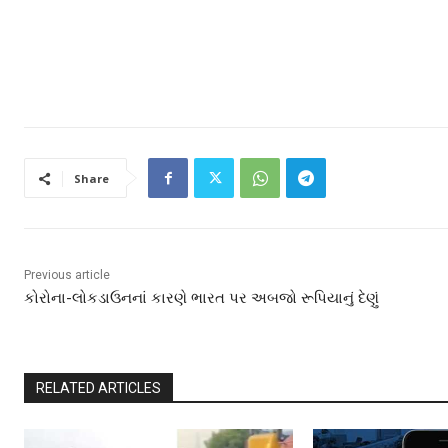
Share
Previous article
કોરોના-લોકડાઉનનાં કારણે ભારત પર અબજો રૂપિયાનું દેણું
RELATED ARTICLES