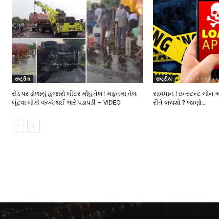
રાષ્ટ્રીય
રાષ્ટ્રીય
રોડ પર ઢોળાયું હજારો લીટર મોંઘુ તેલ ! મફતમાં તેલ
સાવધાન ! ઇન્સ્ટન્ટ લોન 
લૂંટવા લોકો વચ્ચે થઈ ભારે પડાપડી – VIDEO
રીતે બચશો ? જાણો…