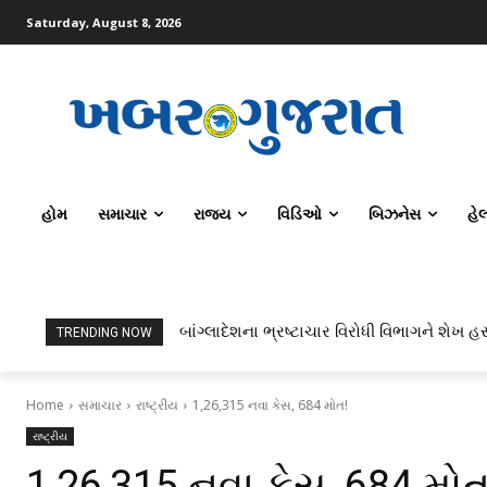
Saturday, August 8, 2026
હોમ
સમાચાર
રાજ્ય
વિડિઓ
બિઝનેસ
હે
બાંગ્લાદેશના ભ્રષ્ટાચાર વિરોધી વિભાગને શેખ હસ
TRENDING NOW
Home
સમાચાર
રાષ્ટ્રીય
1,26,315 નવા કેસ, 684 મોત!
રાષ્ટ્રીય
1,26,315 નવા કેસ, 684 મોત