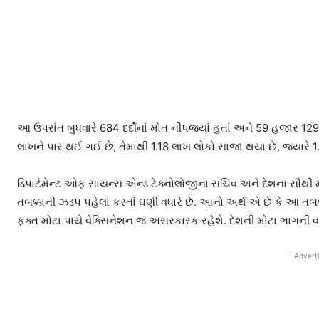
આ ઉપરાંત બુધવારે 684 દર્દીનાં મોત નીપજ્યાં હતાં અને 59 હજાર 12
લાખને પાર થઈ ગઈ છે, તેમાંથી 1.18 લાખ લોકો સાજા થયા છે, જ્યારે 1.66
ડિપાર્ટમેન્ટ ઓફ સાયન્સ એન્ડ ટેક્નોલોજીના સચિવ અને દેશના સૌથી મોટ
તબક્કાની ઝડપ પહેલાં કરતાં ઘણી વધારે છે. આનો અર્થ એ છે કે આ તબક
ફક્ત મોટા પાયે વેક્સિનેશન જ અસરકારક રહેશે. દેશની મોટા ભાગની
- Advert