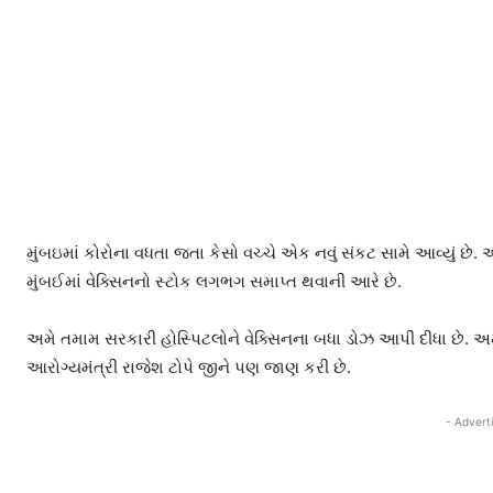
મુંબઇમાં કોરોના વધતા જતા કેસો વચ્ચે એક નવું સંકટ સામે આવ્યું છે. 
મુંબઈમાં વેક્સિનનો સ્ટોક લગભગ સમાપ્ત થવાની આરે છે.
અમે તમામ સરકારી હોસ્પિટલોને વેક્સિનના બધા ડોઝ આપી દીધા છે. અમ
આરોગ્યમંત્રી રાજેશ ટોપે જીને પણ જાણ કરી છે.
- Advert