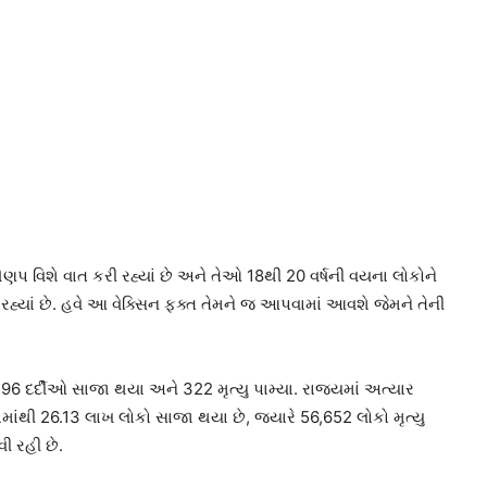
નની ઊણપ વિશે વાત કરી રહ્યાં છે અને તેઓ 18થી 20 વર્ષની વયના લોકોને
 રહ્યાં છે. હવે આ વેક્સિન ફક્ત તેમને જ આપવામાં આવશે જેમને તેની
296 દર્દીઓ સાજા થયા અને 322 મૃત્યુ પામ્યા. રાજ્યમાં અત્યાર
માંથી 26.13 લાખ લોકો સાજા થયા છે, જ્યારે 56,652 લોકો મૃત્યુ
ી રહી છે.