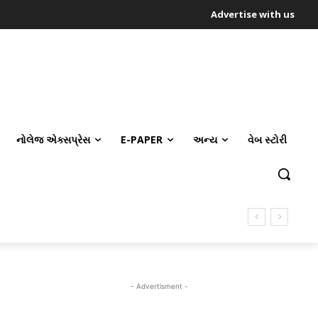
Advertise with us
નોલેજ એક્સપ્રેસ
E-PAPER
અન્ય
વેબ સ્ટોરી
- Advertisment -