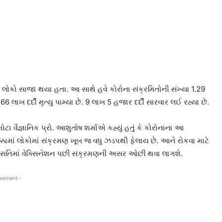
9 લોકો સાજા થયા હતા. આ સાથે હવે કોરોના સંક્રમિતોની સંખ્યા 1.29
 લાખ દર્દી મૃત્યુ પામ્યા છે. 9 લાખ 5 હજાર દર્દી સારવાર લઈ રહ્યા છે.
ા વૈજ્ઞાનિક પ્રો. આશુતોષ શર્માએ કહ્યું હતું કે કોરોનાના આ
્કામાં લોકોમાં સંક્રમણ ખૂબ જ વધુ ઝડપથી ફેલાય છે. આને રોકવા માટે
 વસતિમાં વેક્સિનેશન પછી સંક્રમણની અસર ઓછી થવા લાગશે.
isement -