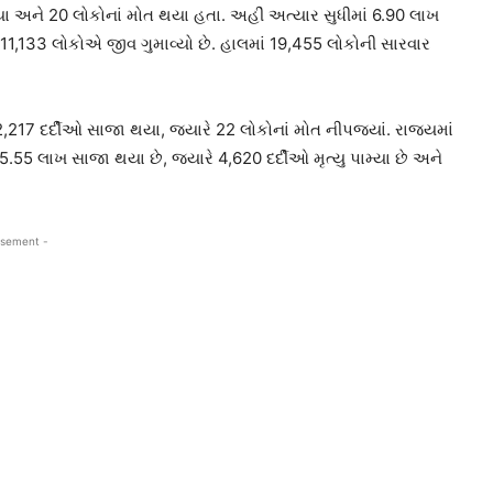
યા અને 20 લોકોનાં મોત થયા હતા. અહીં અત્યાર સુધીમાં 6.90 લાખ
1,133 લોકોએ જીવ ગુમાવ્યો છે. હાલમાં 19,455 લોકોની સારવાર
,217 દર્દીઓ સાજા થયા, જ્યારે 22 લોકોનાં મોત નીપજ્યાં. રાજ્યમાં
5 લાખ સાજા થયા છે, જ્યારે 4,620 દર્દીઓ મૃત્યુ પામ્યા છે અને
isement -