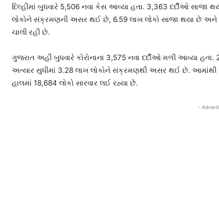
દિલ્હીમાં બુધવારે 5,506 નવા કેસ આવ્યા હતા. 3,363 દર્દીઓ સાજા થ
લોકોને સંક્રમણની અસર થઈ છે, 6.59 લાખ લોકો સાજા થયા છે અને 1
ચાલી રહી છે.
ગુજરાત અહીં બુધવારે કોરોનાના 3,575 નવા દર્દીઓ મળી આવ્યા હતા. 2
અત્યાર સુધીમાં 3.28 લાખ લોકોને સંક્રમણથી અસર થઈ છે. આમાંથી 5.5
હાલમાં 18,684 લોકો સારવાર લઈ રહ્યા છે.
- Advert