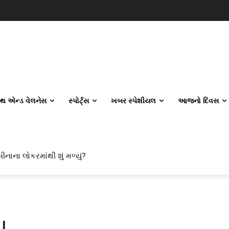
લ્થ એન્ડ વેલનેસ
સ્પોર્ટ્સ
ખબર સ્પેશીયલ
આજનો દિવસ
ીનાના લોકરમાંથી શું મળ્યું?
!