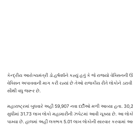
કેન્દ્રીય આરોગ્યમંત્રી ડો.હર્ષવર્ધને કહ્યું હતું કે જે રાજ્યો વેક્સિ
વેક્સિન અપાવવાની માગ કરી રહ્યાં છે તેઓ રાજકીય રીતે લોકોને ડરાવી
સૌથી વધુ જરૂર છે.
મહારાષ્ટ્રમાં બુધવારે અહીં 59,907 નવા દર્દીઓ મળી આવ્યા હતા. 30,
સુધીમાં 31.73 લાખ લોકો મહામારીની ઝપેટમાં આવી ચૂક્યા છે. આ લોકો
પામ્યા છે. હાલમાં અહીં લગભગ 5.01 લાખ લોકોની સારવાર કરવામાં આવ