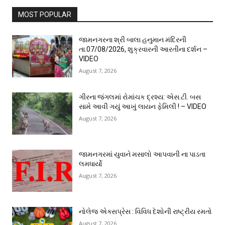
MOST POPULAR
જામનગરના શ્રી બાલા હનુમાન મંદિરની
તા.07/08/2026, શુક્રવારની આરતીના દર્શન –
VIDEO
August 7, 2026
ગીરના જંગલમાં રોમાંચક દ્રશ્ય: એસ.ટી. બસ
સામે આવી ગયું આખું લાયન ફેમિલી ! – VIDEO
August 7, 2026
જામનગરમાં યુવાને મસાલો આપવાની ના પાડતા
લમધાર્યો
August 7, 2026
નોલેજ એક્સપ્રેસ : વિવિધ દેશોની રાષ્ટ્રીય રમતો
August 7, 2026