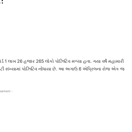
કોર્ડ 1 લાખ 26 હજાર 265 લોકો પોઝિટિવ મળ્યા હતા. ગયા વર્ષે મહામારી
ટી સંખ્યામાં પોઝિટિવ નોંધાયા છે. આ અગાઉ 6 એપ્રિલના રોજ એક જ
isement -