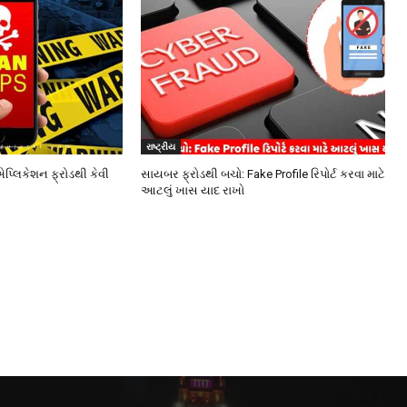
રાષ્ટ્રીય
એપ્લિકેશન ફ્રોડથી કેવી
સાયબર ફ્રોડથી બચો: Fake Profile રિપોર્ટ કરવા માટે
આટલું ખાસ યાદ રાખો