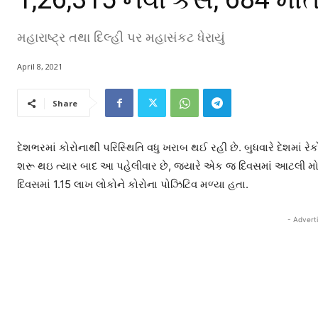
મહારાષ્ટ્ર તથા દિલ્હી પર મહાસંકટ ધેરાયું
April 8, 2021
Share
દેશભરમાં કોરોનાથી પરિસ્થિતિ વધુ ખરાબ થઈ રહી છે. બુધવારે દેશમાં રે
શરૂ થઇ ત્યાર બાદ આ પહેલીવાર છે, જ્યારે એક જ દિવસમાં આટલી મો
દિવસમાં 1.15 લાખ લોકોને કોરોના પોઝિટિવ મળ્યા હતા.
- Advert