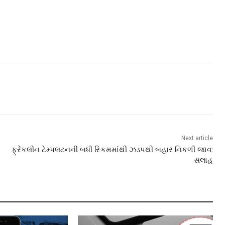
Next article
ફ્રેંકલીન ટેમ્પલટનની બધી સ્કિમમાંથી ઝડપથી બહાર નિકળી જાવ:
સલાહ