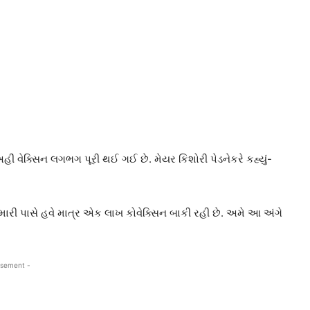
અહીં વેક્સિન લગભગ પૂરી થઈ ગઈ છે. મેયર કિશોરી પેડનેકરે કહ્યું-
ારી પાસે હવે માત્ર એક લાખ કોવેક્સિન બાકી રહી છે. અમે આ અંગે
isement -