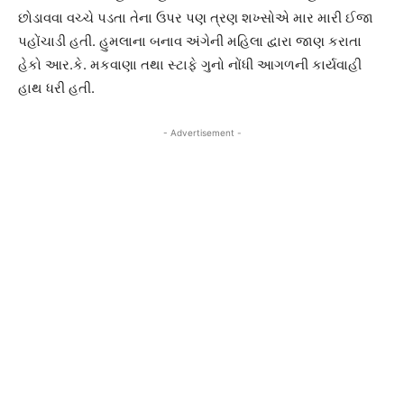
છોડાવવા વચ્ચે પડતા તેના ઉપર પણ ત્રણ શખ્સોએ માર મારી ઈજા
પહોંચાડી હતી. હુમલાના બનાવ અંગેની મહિલા દ્વારા જાણ કરાતા
હેકો આર.કે. મકવાણા તથા સ્ટાફે ગુનો નોંધી આગળની કાર્યવાહી
હાથ ધરી હતી.
- Advertisement -