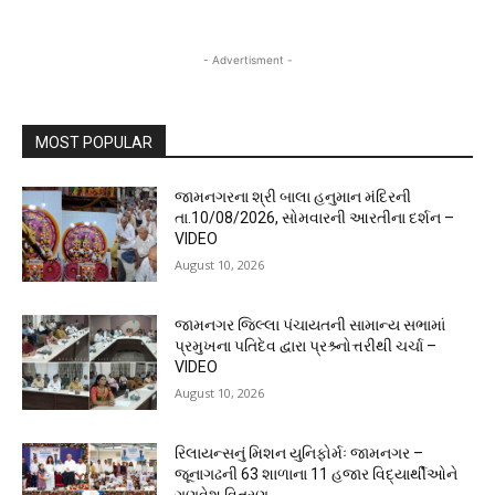
- Advertisment -
MOST POPULAR
જામનગરના શ્રી બાલા હનુમાન મંદિરની
તા.10/08/2026, સોમવારની આરતીના દર્શન –
VIDEO
August 10, 2026
જામનગર જિલ્લા પંચાયતની સામાન્ય સભામાં
પ્રમુખના પતિદેવ દ્વારા પ્રશ્ર્નોત્તરીથી ચર્ચા –
VIDEO
August 10, 2026
રિલાયન્સનું મિશન યુનિફોર્મઃ જામનગર –
જૂનાગઢની 63 શાળાના 11 હજાર વિદ્યાર્થીઓને
ગણવેશ વિતરણ