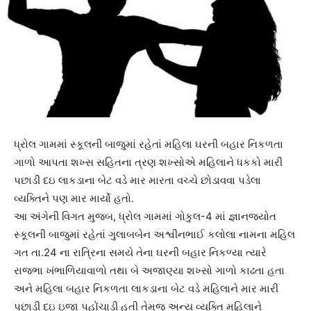
ધ્રોલ ગામમાં સ્કૂલની બાજુમાં રહેતાં મહિલા ઘરની બહાર નિકળતા
ગાળો આપતા શખ્સ સહિતના ત્રણ શખ્સોએ મહિલાને ધકકો મારી
પછાડી દઇ લાકડાના બેટ વડે માર મારતા વચ્ચે છોડાવવા પડેલા
વ્યક્તિને પણ માર માર્યો હતો.
આ અંગેની વિગત મુજબ, ધ્રોલ ગામમાં ગોકુલ-4 માં જ્ઞાનજ્યોત
સ્કૂલની બાજુમાં રહેતાં ગુલાબબેન અશ્વીનભાઈ કલોલા નામના મહિલ
ગત તા.24 ના રાત્રિના સમયે તેના ઘરની બહાર નિકળ્યા ત્યારે
રાજભા ખંભાળિયાવાળો તથા બે અજાણ્યા શખ્સો ગાળો કાઢતા હતા
અને મહિલા બહાર નિકળતા લાકડાના બેટ વડે મહિલાને માર મારી
પછાડી દઇ ઇજા પહોંચાડી હતી તેમજ અન્ય વ્યક્તિ મહિલાને