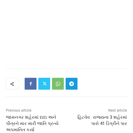
Previous article
Next article
જામનગર શહેરમાં દાદા અને
હિટવેવ : રાજ્યના 3 શહેરમાં
પૌત્રને માર મારી જાતિ પ્રત્યે
પારો 41 ડિગ્રીને પાર
અપમાનિત કર્યા