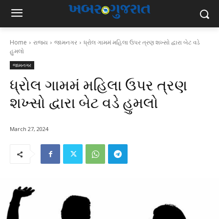
Home
રાજ્ય
જામનગર
ધ્રોલ ગામમં મહિલા ઉપર ત્રણ શખ્સો દ્વારા બેટ વડે
હુમલો
જામનગર
ધ્રોલ ગામમં મહિલા ઉપર ત્રણ
શખ્સો દ્વારા બેટ વડે હુમલો
March 27, 2024