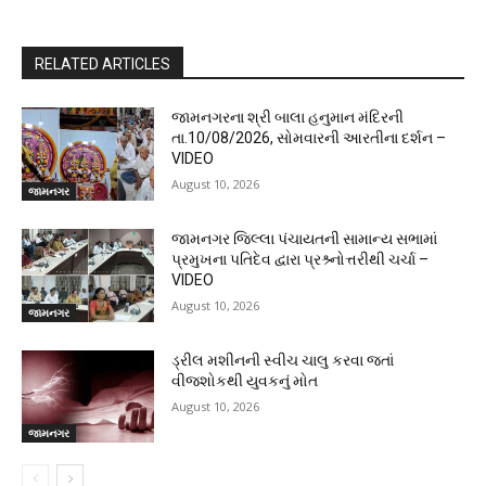
RELATED ARTICLES
જામનગરના શ્રી બાલા હનુમાન મંદિરની
તા.10/08/2026, સોમવારની આરતીના દર્શન –
VIDEO
August 10, 2026
જામનગર
જામનગર જિલ્લા પંચાયતની સામાન્ય સભામાં
પ્રમુખના પતિદેવ દ્વારા પ્રશ્ર્નોત્તરીથી ચર્ચા –
VIDEO
August 10, 2026
જામનગર
ડ્રીલ મશીનની સ્વીચ ચાલુ કરવા જતાં
વીજશોકથી યુવકનું મોત
August 10, 2026
જામનગર