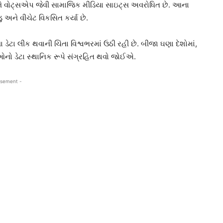
 અને વોટ્સએપ જેવી સામાજિક મીડિયા સાઇટ્સ અવરોધિત છે. આના
ુ અને વીચેટ વિકસિત કર્યા છે.
ેટા લીક થવાની ચિંતા વિશ્વભરમાં ઉઠી રહી છે. બીજા ઘણા દેશોમાં,
તાઓનો ડેટા સ્થાનિક રૂપે સંગ્રહિત થવો જોઈએ.
isement -