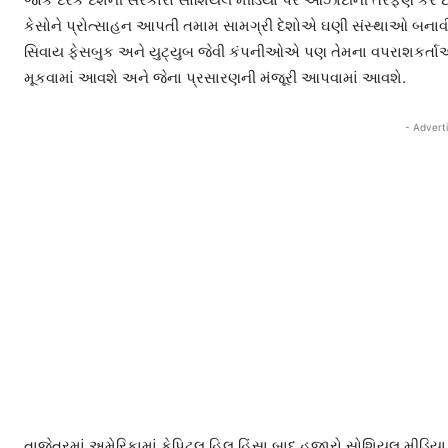
કેસોને પ્રોત્સાહન આપતી તમામ સામગ્રી દેશોએ ઘણી સંસ્થાઓ બનાવી 
સિવાય ફેસબુક અને યુટ્યુબ જેવી કંપનીઓએ પણ તેમના વપરાશકર્તાઓ મા
મૂકવામાં આવશે અને જેના પ્રસારણની મંજૂરી આપવામાં આવશે.
- Advert
તાજેતરમાં અમેરિકામાં કેપિટલ હિલ હિંસા બાદ હજારો સોશિયલ મીડિયા હ