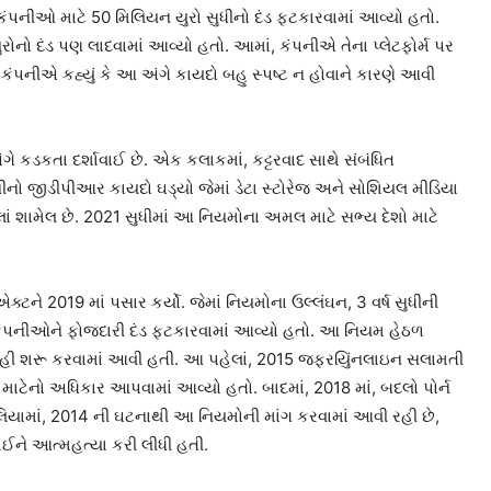
 કંપનીઓ માટે 50 મિલિયન યુરો સુધીનો દંડ ફટકારવામાં આવ્યો હતો.
ોનો દંડ પણ લાદવામાં આવ્યો હતો. આમાં, કંપનીએ તેના પ્લેટફોર્મ પર
 કંપનીએ કહ્યું કે આ અંગે કાયદો બહુ સ્પષ્ટ ન હોવાને કારણે આવી
ગે કડકતા દર્શાવાઈ છે. એક કલાકમાં, કટ્ટરવાદ સાથે સંબંધિત
ીનો જીડીપીઆર કાયદો ઘડ્યો જેમાં ડેટા સ્ટોરેજ અને સોશિયલ મીડિયા
ાં શામેલ છે. 2021 સુધીમાં આ નિયમોના અમલ માટે સભ્ય દેશો માટે
ને 2019 માં પસાર કર્યો. જેમાં નિયમોના ઉલ્લંઘન, 3 વર્ષ સુધીની
 કંપનીઓને ફોજદારી દંડ ફટકારવામાં આવ્યો હતો. આ નિયમ હેઠળ
્યવાહી શરૂ કરવામાં આવી હતી. આ પહેલાં, 2015 જફરયિુંનલાઇન સલામતી
માટેનો અધિકાર આપવામાં આવ્યો હતો. બાદમાં, 2018 માં, બદલો પોર્ન
યામાં, 2014 ની ઘટનાથી આ નિયમોની માંગ કરવામાં આવી રહી છે,
 થઈને આત્મહત્યા કરી લીધી હતી.