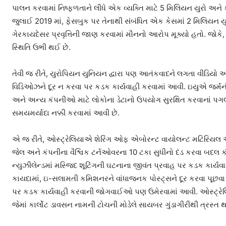
પાલન કરવામાં નિષ્ફળતાને લીધે એક વ્યક્તિ માટે 5 મિલિયન યુરો અને
જુલાઈ 2019 માં, ફેસબુક પર તેનાથી સંબંધિત એક કેસમાં 2 મિલિયન યુર
ગેરકાયદેસર પ્રવૃત્તિની જાણ કરવામાં મૌનનો આરોપ મૂક્યો હતો. જોકે,
સ્થિતિ ઉભી થઈ છે.
તેવી જ રીતે, યુરોપિયન યુનિયન દ્વારા પણ આતંકવાદને લગતા વીડિયો અં
વિડિઓઝને દૂર ન કરવા પર કડક કાર્યવાહી કરવામાં આવી. ઇયુએ જર્મન
અને અન્ય કંપનીઓ માટે લોકોના ડેટાનો ઉપયોગ સુરક્ષિત કરવાનાં પગલ
સમયમર્યાદા નક્કી કરવામાં આવી છે.
એ જ રીતે, ઓસ્ટ્રેલિયાએ શેરિંગ ઓફ એબોરન્ટ વાયોલન્ટ મટિરિયલ એક્ટ
જેલ અને કંપનીના વૈશ્વિક ટર્નઓવરના 10 ટકા સુધીનો દંડ કરવા બદલ
ન્યુઝીલેન્ડમાં મસ્જિદ શૂટિંગની ઘટનાના જીવંત પ્રવાહ પર કડક કાર
કાયદામાં, ઇ-સલામતી કમિશનરને વાંધાજનક પોસ્ટ્સને દૂર કરવા પૂછવા 
પર કડક કાર્યવાહી કરવાની જોગવાઈઓ પણ ઉમેરવામાં આવી. ઓસ્ટ્રેલિ
જેમાં કાર્લોટ ડાવસન નામની ટોચની મોડેલે સાયબર ગુંડાગીરીથી ત્રસ્ત