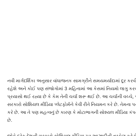
નવી માર્ગદર્શિકા અનુસાર વાંધાજનક સામગ્રીને સમયમર્યાદામાં દૂર 
રહેશે અને કોઈ પણ સંજોગોમાં 3 મહિનામાં આ કેસમાં નિયમો લાગુ ક
પ્રયાસો થઈ રહ્યા છે કે કેમ તેની ચર્ચા શરૂ થઈ છે. આ ચર્ચાની વચ્ચે,
સરકારો સોશિયલ મીડિયા પ્લેટફોર્મને કેવી રીતે નિયમન કરે છે. તેમના પ
કરે છે. આ તે પણ મહત્વનું છે કારણ કે મોટાભાગની સોશ્યલ મીડિયા કં
છે.
જોકે દરેક દેશની સરકારો સોશિયલ મીડિયા પર આઝાદીની તરફેણ કરે છે