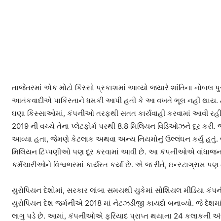
તાજેતરમાં એક મોટો કિસ્સો પ્રકાશમાં આવ્યો જ્યારે શાંતિના નોબલ 
આતંકવાદીએ પાકિસ્તાને ધમકી આપી હતી કે આ વખતે ભૂલ નહીં થાય. ટ્વિ
ઘણા કિસ્સાઓમાં, કંપનીઓ તરફથી સતત કાર્યવાહી કરવામાં આવી રહી 
2019 ની વચ્ચે તેના પ્લેટફોર્મ પરથી 8.8 મિલિયન વિડિઓઝને દૂર કરી. 
આવ્યા હતા, જેમણે કેટલાક અથવા અન્ય નિયમોનું ઉલ્લંઘન કર્યું હત
મિલિયન ટિપ્પણીઓ પણ દૂર કરવામાં આવી છે. આ કંપનીઓએ વાંધાજનક સા
કર્મચારીઓને વિશ્વભરમાં કાર્યરત કર્યા છે. એ જ રીતે, ઇન્સ્ટાગ્રામ પણ 
યુરોપિયન દેશોમાં, સરકાર લાંબા સમયથી યુકેમાં સોશિયલ મીડિયા કંપ
યુરોપિયન દેશ જર્મનીએ 2018 માં નેટઝડીજી કાયદો બનાવ્યો. જે દેશ
લાગુ પડે છે. આમાં, કંપનીઓએ ફરિયાદ પ્રાપ્ત થયાના 24 કલાકની અ