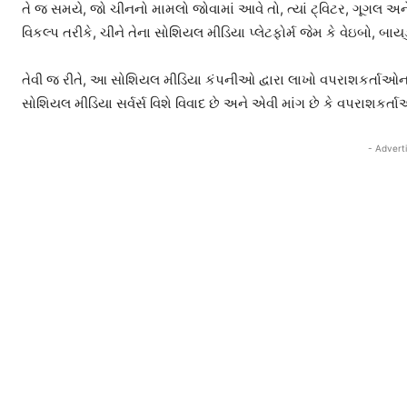
તે જ સમયે, જો ચીનનો મામલો જોવામાં આવે તો, ત્યાં ટ્વિટર, ગૂગલ
વિકલ્પ તરીકે, ચીને તેના સોશિયલ મીડિયા પ્લેટફોર્મ જેમ કે વેઇબો, બાયડ
તેવી જ રીતે, આ સોશિયલ મીડિયા કંપનીઓ દ્વારા લાખો વપરાશકર્તાઓના ડ
સોશિયલ મીડિયા સર્વર્સ વિશે વિવાદ છે અને એવી માંગ છે કે વપરાશકર્
- Advert