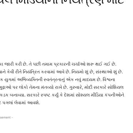
શિકા જારી કરી છે. તે પછી તમામ પ્રકારની ચર્ચાઓ શરૂ થઈ ગઈ છે.
વી રીતે નિયંત્રિત કરવામાં આવે છે. નિયમો શું છે, સંસ્થાઓ શું છે.
ક યુગમાં અભિવ્યક્તિની સ્વતંત્રતાનું એક નવું માધ્યમ છે. વિશ્વના
ાઓ પર લોકો તેમના મંતવ્યો રાખે છે. ગુરુવારે, મોદી સરકારે સોશિયલ
કડક બનાવ્યા. સરકારે સ્પષ્ટ કર્યું કે દેશમાં સોશ્યલ મીડિયા કંપનીઓને
ે પગલાં લેવામાં આવશે.
isement -