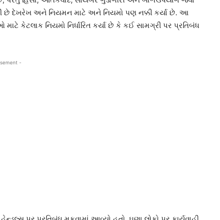
છે દેખરેખ અને નિયમન માટે અને નિયમો પણ નક્કી કર્યા છે. આ
ટે કેટલાક નિયમો નિર્ધારિત કર્યા છે કે કઈ સામગ્રી પર પ્રતિબંધ
isement -
ેન્ડલ્સ પર પ્રતિબંધ મૂકવામાં આવ્યો હતો. ઘણા લોકો પર કાર્યવાહી