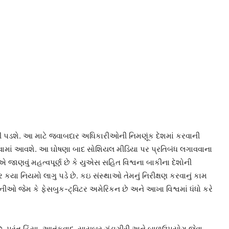
કરવી પડશે. આ માટે જવાબદાર અધિકારીઓની નિમણૂંક દેશમાં કરવાની
રવામાં આવશે. આ ઘોષણા બાદ સોશિયલ મીડિયા પર પ્રતિબંધ લગાવવાના
 એ જાણવું મહત્વપૂર્ણ છે કે યુએસ સહિત વિશ્વના બાકીના દેશોની
ર કયા નિયમો લાગુ પડે છે. કઇ સંસ્થાઓ તેમનું નિરીક્ષણ કરવાનું કામ
પનીઓ જેમ કે ફેસબુક-ટ્વિટર અમેરિકન છે અને આખા વિશ્વમાં ધંધો કરે
, પરંતુ હિંસા, આતંકવાદ, સાયબર ગુંડાગીરી અને બાળઉપયોગ જેવા