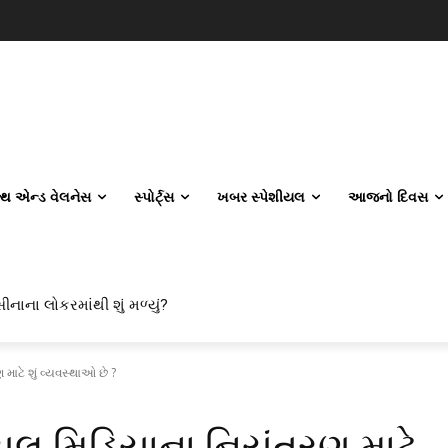
લ્થ એન્ડ વેલનેસ
સ્પોર્ટ્સ
ખબર સ્પેશીયલ
આજનો દિવસ
ીનાના લોકરમાંથી શું મળ્યું?
વિલ એન્જિનિયરિંગ કેમ પસંદ કરી રહ્યા છે? IITનો ટ્રેન્ડ બદલાઈ ગયો છે
 માટે શું વ્યવસ્થાઓ છે ?
્યલ મિડિયાના નિયંત્રણ માટે