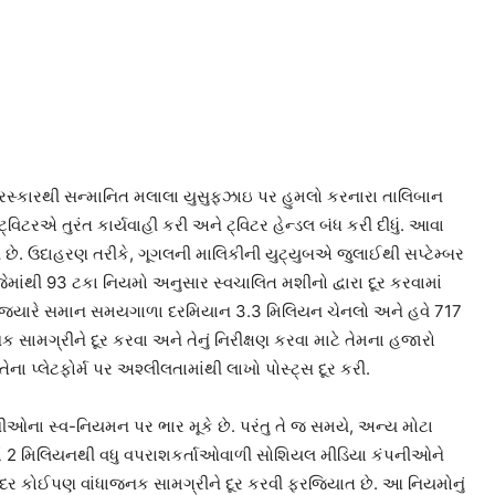
પુરસ્કારથી સન્માનિત મલાલા યુસુફઝાઇ પર હુમલો કરનારા તાલિબાન
ટરએ તુરંત કાર્યવાહી કરી અને ટ્વિટર હેન્ડલ બંધ કરી દીધું. આવા
છે. ઉદાહરણ તરીકે, ગૂગલની માલિકીની યુટ્યુબએ જુલાઈથી સપ્ટેમ્બર
જેમાંથી 93 ટકા નિયમો અનુસાર સ્વચાલિત મશીનો દ્વારા દૂર કરવામાં
ું. જ્યારે સમાન સમયગાળા દરમિયાન 3.3 મિલિયન ચેનલો અને હવે 717
મગ્રીને દૂર કરવા અને તેનું નિરીક્ષણ કરવા માટે તેમના હજારો
તેના પ્લેટફોર્મ પર અશ્લીલતામાંથી લાખો પોસ્ટ્સ દૂર કરી.
નીઓના સ્વ-નિયમન પર ભાર મૂકે છે. પરંતુ તે જ સમયે, અન્ય મોટા
માં 2 મિલિયનથી વધુ વપરાશકર્તાઓવાળી સોશિયલ મીડિયા કંપનીઓને
ંદર કોઈપણ વાંધાજનક સામગ્રીને દૂર કરવી ફરજિયાત છે. આ નિયમોનું