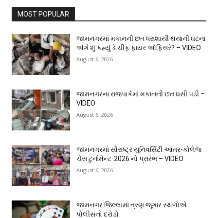
MOST POPULAR
જામનગરમાં મકાનની છત ધરાશાયી થયાની ઘટના
અંગે શું કહ્યું ડે.ચીફ ફાયર ઓફિસરે? – VIDEO
August 6, 2026
જામનગરના રાજપાર્કમાં મકાનની છત ઘસી પડી –
VIDEO
August 6, 2026
જામનગરમાં સૌરાષ્ટ્ર યુનિવર્સિટી આંતર-કોલેજ
ચેસ ટુર્નામેન્ટ-2026 નો પ્રારંભ – VIDEO
August 6, 2026
જામનગર જિલ્લામાં ત્રણ જૂગાર સ્થળોએ
પોલીસનો દરોડો