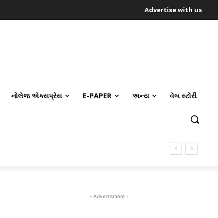
Advertise with us
નોલેજ એક્સપ્રેસ
E-PAPER
અન્ય
વેબ સ્ટોરી
- Advertisment -