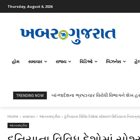
Thursday, August 6, 2026
હોમ
સમાચાર
રાજ્ય
વિડિઓ
બિઝનેસ
હે
બાંગ્લાદેશના ભ્રષ્ટાચાર વિરોધી વિભાગને શેખ હસ
ટોપર્સ કોમ્પ્યુટર સાયન્સ અને AI કરતાં સિ
TRENDING NOW
Home
સમાચાર
આંતરરાષ્ટ્રીય
દુનિયાના વિવિધ દેશોમાં સોશ્યલ મિડિયાના નિયંત્રણ
આંતરરાષ્ટ્રીય
દુનિયાના વિવિધ દેશોમાં સોશ