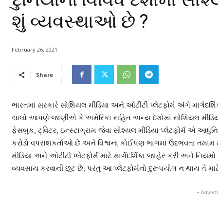
શું વ્યવસ્થાઓ છે ?
February 26, 2021
Share
ભારતમાં સરકારે સોશિયલ મીડિયા અને ઓટીટી પ્લેટફોર્મ અંગે માર્ગદર્
ચાલો આપણે જાણીએ કે અમેરિકા સહિત અન્ય દેશોમાં સોશિયલ મીડિયાને કે
ફેસબુક, ટ્વિટર, ઇન્સ્ટાગ્રામ જેવા સોશ્યલ મીડિયા પ્લેટફોર્મ એ આધુનિ
કરોડો વપરાશકર્તાઓ છે અને વિશ્વના કોઈપણ ભાગમાં ઉદભવતા તમામ મુદ્દ
મીડિયા અને ઓટીટી પ્લેટફોર્મ માટે માર્ગદર્શિકા જાહેર કરી અને નિયમો 
વ્યવસાય કરવાની છૂટ છે, પરંતુ આ પ્લેટફોર્મનો દુરૂપયોગ ન થાય તે માટ
- Advert