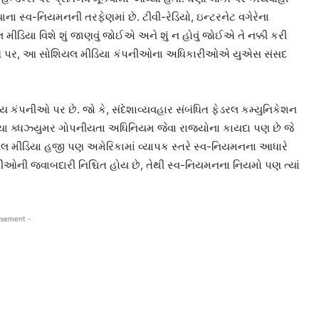
 સ્વ-નિયમનની તરફેણમાં છે. ટીવી-રેડિયો, ઇન્ટરનેટ વગેરેના
ીડિયા વિશે શું જાણવું જોઈએ અને શું ન હોવું જોઈએ તે નક્કી કરી
 મુદ્દાઓ પર, આ સોશિયલ મીડિયા કંપનીઓના અધિકારીઓએ યુએસ સંસદ
ય કંપનીઓ પર છે. જો કે, સંદેશાવ્યવહાર સંબંધિત ફેડરલ કમ્યુનિકેશન
નિયા ક્ધઝ્યુમર ગોપનીયતા અધિનિયમ જેવા રાજ્યોના કાયદા પણ છે જે
શિયલ મીડિયા હજી પણ અમેરિકામાં વ્યાપક સ્તરે સ્વ-નિયમનના આધારે
નીઓની જવાબદારી નિશ્ચિત હોય છે, તેથી સ્વ-નિયમનના નિયમો પણ ત્યાં
isement -