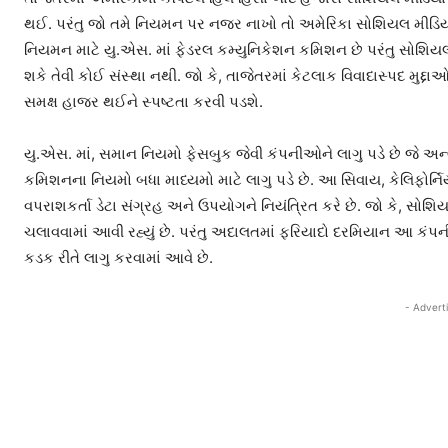
થઈ. પરંતુ જો તમે નિયમન પર નજર નાખો તો અમેરિકા સોશિયલ મીડિયાના
નિયમન માટે યુ.એસ. માં ફેડરલ કમ્યુનિકેશન કમિશન છે પરંતુ સોશિયલ મ
શકે તેવી કોઈ સંસ્થા નથી. જો કે, તાજેતરમાં કેટલાક વિવાદાસ્પદ
સમક્ષ હાજર થઈને સ્પષ્ટતા કરવી પડશે.
યુ.એસ. માં, સમાન નિયમો ફેસબુક જેવી કંપનીઓને લાગુ પડે છે જે અન્
કમિશનના નિયમો બધા માધ્યમો માટે લાગુ પડે છે. આ સિવાય, કેલિફોર્
વપરાશકર્તા ડેટા સંગ્રહ અને ઉપયોગને નિયંત્રિત કરે છે. જો કે, સો
ચલાવવામાં આવી રહ્યું છે. પરંતુ અદાલતમાં ફરિયાદો દરમિયાન આ કંપ
કડક રીતે લાગુ કરવામાં આવે છે.
- Advert