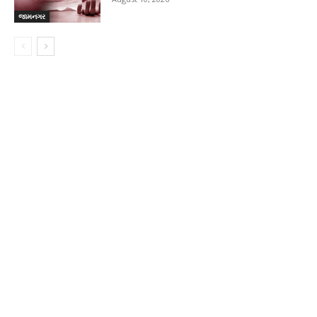
જામનગર