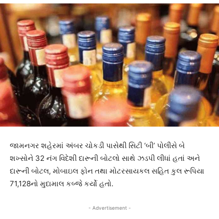
જામનગર શહેરમાં અંબર ચોકડી પાસેથી સિટી ‘બી’ પોલીસે બે
શખ્સોને 32 નંગ વિદેશી દારૂની બોટલો સાથે ઝડપી લીધાં હતાં અને
દારૂની બોટલ, મોબાઇલ ફોન તથા મોટરસાયકલ સહિત કુલ રૂપિયા
71,128નો મુદામાલ કબ્જે કર્યો હતો.
- Advertisement -