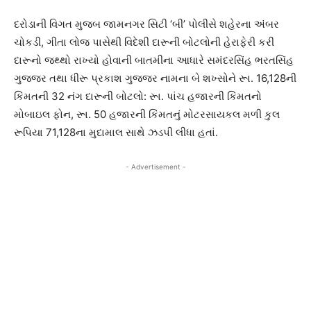
દરોડાની વિગત મુજબ જામનગર સિટી ‘બી’ પોલીસે શહેરના અંબર
ચોકડી, ગીતા લોજ પાસેથી વિદેશી દારૂની બોટલોની હેરાફેરી કરી
દારૂનો જથ્થો રાખ્યો હોવાની બાતમીના આધારે સમંદરસિંહ ભરતસિંહ
ગુજ્જર તથા ધીરૂ પ્રકાશ ગુજ્જર નામના બે શખ્સોને રૂા. 16,128ની
કિંમતની 32 નંગ દારૂની બોટલો: રૂા. પાંચ હજારની કિંમતનો
મોબાઇલ ફોન, રૂા. 50 હજારની કિંમતનું મોટરસાયકલ મળી કુલ
રૂપિયા 71,128ના મુદામાલ સાથે ઝડપી લીધા હતાં.
- Advertisement -