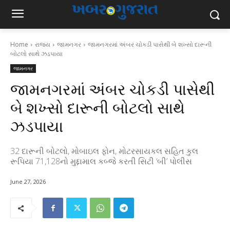
Home
રાજ્ય
જામનગર
જામનગરમાં અંબર ચોકડી પાસેથી બે શખ્સો દારૂની
બોટલો સાથે ઝડપાયા
જામનગર
જામનગરમાં અંબર ચોકડી પાસેથી
બે શખ્સો દારૂની બોટલો સાથે
ઝડપાયા
32 દારૂની બોટલો, મોબાઇલ ફોન, મોટરસાયકલ સહિત કુલ
રૂપિયા 71,128નો મુદ્દામાલ કબ્જે કરતી સિટી ‘બી’ પોલીસ
June 27, 2026