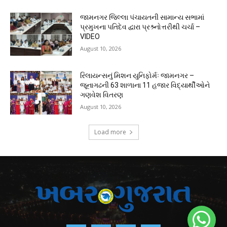
જામનગર જિલ્લા પંચાયતની સામાન્ય સભામાં
પ્રમુખના પતિદેવ દ્વારા પ્રશ્ર્નોત્તરીથી ચર્ચા –
VIDEO
August 10, 2026
રિલાયન્સનું મિશન યુનિફોર્મઃ જામનગર –
જૂનાગઢની 63 શાળાના 11 હજાર વિદ્યાર્થીઓને
ગણવેશ વિતરણ
August 10, 2026
Load more