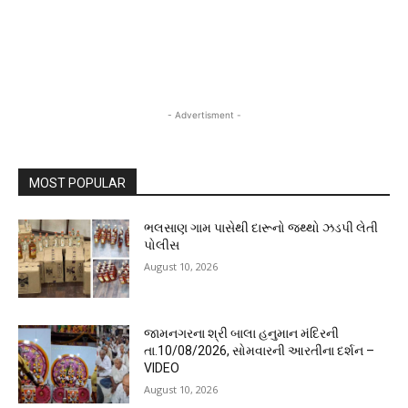
- Advertisment -
MOST POPULAR
ભલસાણ ગામ પાસેથી દારૂનો જથ્થો ઝડપી લેતી
પોલીસ
August 10, 2026
જામનગરના શ્રી બાલા હનુમાન મંદિરની
તા.10/08/2026, સોમવારની આરતીના દર્શન –
VIDEO
August 10, 2026