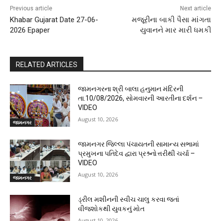
Previous article
Next article
Khabar Gujarat Date 27-06-
મજૂરીના બાકી પૈસા માંગતા
2026 Epaper
યુવાનને માર મારી ધમકી
RELATED ARTICLES
જામનગરના શ્રી બાલા હનુમાન મંદિરની
તા.10/08/2026, સોમવારની આરતીના દર્શન –
VIDEO
August 10, 2026
જામનગર
જામનગર જિલ્લા પંચાયતની સામાન્ય સભામાં
પ્રમુખના પતિદેવ દ્વારા પ્રશ્ર્નોત્તરીથી ચર્ચા –
VIDEO
August 10, 2026
જામનગર
ડ્રીલ મશીનની સ્વીચ ચાલુ કરવા જતાં
વીજશોકથી યુવકનું મોત
August 10, 2026