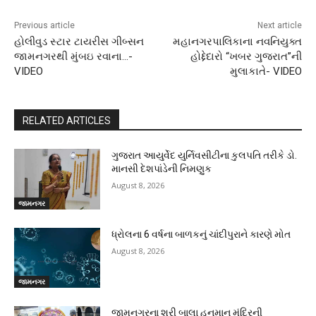
Previous article
Next article
હોલીવુડ સ્ટાર ટાયરીસ ગીબ્સન
મહાનગરપાલિકાના નવનિયુક્ત
જામનગરથી મુંબઇ રવાના…-
હોદ્દેદારો “ખબર ગુજરાત”ની
VIDEO
મુલાકાતે- VIDEO
RELATED ARTICLES
ગુજરાત આયુર્વેદ યુર્નિવસીટીના કુલપતિ તરીકે ડો.
માનસી દેશપાંડેની નિમણુક
August 8, 2026
જામનગર
ધ્રોલના 6 વર્ષના બાળકનું ચાંદીપુરાને કારણે મોત
August 8, 2026
જામનગર
જામનગરના શ્રી બાલા હનુમાન મંદિરની