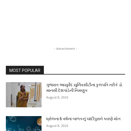
- Advertisment -
MOST POPULAR
ગુજરાત આયુર્વેદ યુર્નિવસીટીના કુલપતિ તરીકે ડો.
માનસી દેશપાંડેની નિમણુક
August 8, 2026
ધ્રોલના 6 વર્ષના બાળકનું ચાંદીપુરાને કારણે મોત
August 8, 2026