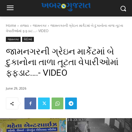
Home
રાજ્ય
જામનગર
જામનગરની ગ્રેઇન માર્કેટમાં બે દુકાનોના તાળા તૂટતા
વેપારીઓમાં ફફડાટ....- VIDEO
જામનગર
વિડિઓ
જામનગરની ગ્રેઇન માર્કેટમાં બે
દુકાનોના તાળા તૂટતા વેપારીઓમાં
ફફડાટ….- VIDEO
June 29, 2026