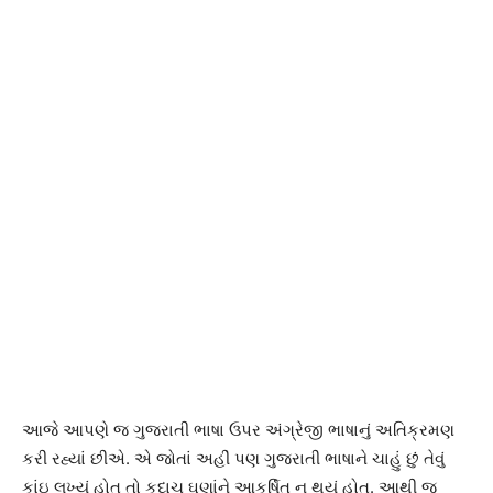
આજે આપણે જ ગુજરાતી ભાષા ઉપર અંગ્રેજી ભાષાનું અતિક્રમણ
કરી રહ્યાં છીએ. એ જોતાં અહીં પણ ગુજરાતી ભાષાને ચાહું છું તેવું
કાંઇ લખ્યું હોત તો કદાચ ઘણાંને આકર્ષિત ન થયું હોત. આથી જ