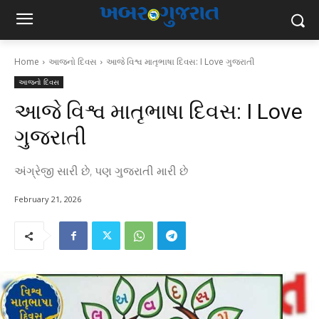
Home
આજનો દિવસ
આજે વિશ્વ માતૃભાષા દિવસ: I Love ગુજરાતી
આજનો દિવસ
આજે વિશ્વ માતૃભાષા દિવસ: I Love
ગુજરાતી
અંગ્રેજી સારી છે, પણ ગુજરાતી મારી છે
February 21, 2026