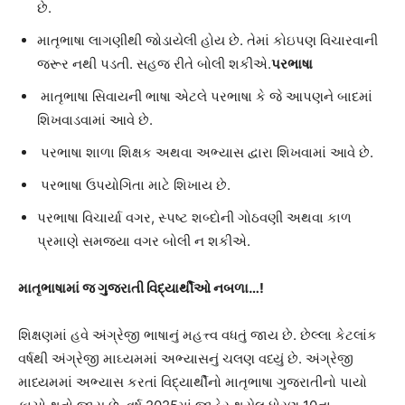
છે.
માતૃભાષા લાગણીથી જોડાયેલી હોય છે. તેમાં કોઇપણ વિચારવાની
જરૂર નથી પડતી. સહજ રીતે બોલી શકીએ.
પરભાષા
માતૃભાષા સિવાયની ભાષા એટલે પરભાષા કે જે આપણને બાદમાં
શિખવાડવામાં આવે છે.
પરભાષા શાળા શિક્ષક અથવા અભ્યાસ દ્વારા શિખવામાં આવે છે.
પરભાષા ઉપયોગિતા માટે શિખાય છે.
પરભાષા વિચાર્યા વગર, સ્પષ્ટ શબ્દોની ગોઠવણી અથવા કાળ
પ્રમાણે સમજયા વગર બોલી ન શકીએ.
માતૃભાષામાં જ ગુજરાતી વિદ્યાર્થીઓ નબળા…!
શિક્ષણમાં હવે અંગ્રેજી ભાષાનું મહત્ત્વ વધતું જાય છે. છેલ્લા કેટલાંક
વર્ષથી અંગ્રેજી માઘ્યમમાં અભ્યાસનું ચલણ વધ્યું છે. અંગ્રેજી
માધ્યમમાં અભ્યાસ કરતાં વિદ્યાર્થીનો માતૃભાષા ગુજરાતીનો પાયો