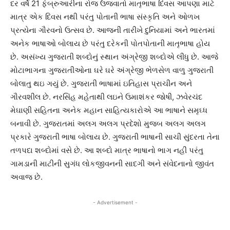
દર વર્ષે 21 ફેબ્રુઆરીના રોજ ઉજવાતો માતૃભાષા દિવસ આપણા માટે
માત્ર એક દિવસ નથી પરંતુ પોતાની ભાષા સંસ્કૃતિ અને ઓળખ
પ્રત્યેના ગૌરવનો ઉત્સવ છે. આજની તારીખે દુનિયામાં અને ભારતમાં
અનેક ભાષાઓ બોલાય છે પરંતુ દરેકની પોતપોતાની માતૃભાષા હોય
છે. અસંખ્ય ગુજરાતી શબ્દોનું સ્થાન અંગ્રેજી શબ્દોએ લીધુ છે. આજે
મોટાભાગના ગુજરાતીઓના ઘરે ઘરે અંગ્રેજી ભેળસેળ વાળુ ગુજરાતી
બોલાતુ થઇ ગયું છે. ગુજરાતી ભાષામાં ઇતિહાસ પ્રાચીન અને
ગૌરવશીલ છે. નરસિંહ મહેતાથી લઇને ઉમાશંકર જોષી, ઝવેરચંદ
મેઘાણી સહિતના અનેક મહાન સાહિત્યકારોએ આ ભાષાને સમૃઘ્ધ
બનાવી છે. ગુજરાતમાં અલગ અલગ પ્રદેશો મુજબ અલગ અલગ
પ્રકારે ગુજરાતી ભાષા બોલાય છે. ગુજરાતી ભાષાની સાચી સુંદરતા તેના
તળપદા શબ્દોમાં વસે છે. આ શબ્દો માત્ર ભાષાનો ભાગ નહીં પરંતુ
ગામડાની માટીની સુગંધ લોકજીવનની સાદગી અને સંવેદનાનો જીવંત
અવાજ છે.
- Advertisement -