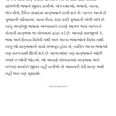
સાંભળેલી ભાષાને જીવંત રાખીએ. લોકકથાઓ, ભજનો, ગરબા,
લોકગીતો, દૈનિક સંવાદમાં માતૃભાષાને રાખી શકે છે. બાળક જન્મે છે
ગુજરાતી પરિવારમાં. માતા-પિતા, દાદા-દાદી ગુજરાતી બોલી બોલે છે.
પરંતુ અંગ્રેજી ભાષામાં અભ્યાસને કારણે આગળ જતાં બાળકને
પોતાની માતૃભાષા જ બોલવામાં ફાંફાં પડે છે. આપણે સમજીએ કે,
ભાષા અને વિકાસ વિરોધી નથી અને અન્ય ભાષાઓનો વિરોધ નથી.
પરંતુ જો માતૃભાષાનો પાયો મજબૂત હોય તો, વ્યક્તિ અન્ય ભાષાઓ
પણ સરળતાથી શિખી શકે છે. શાળાઓમાં પણ માતૃભાષાને ઓછી
નજરે ન જોવી જોઇએ. જો આપણે બોલચાલમાં માતૃભાષા અને
તળપદા શબ્દોને જીવંત નહીં રાખીએ તો આવનારી પેઢી માત્ર અર્થ
નહીં ભાવ પણ ગૂમાવશે.
- Advertisement -