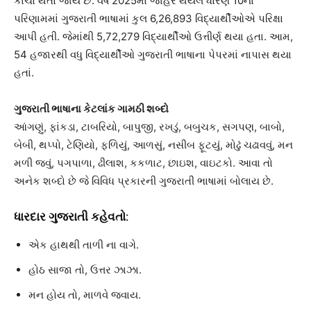
કાચો થતો જાય છે. વર્ષ 2025માં જાહેર થયેલ ધોરણ 10ના
પરિણામમાં ગુજરાતી ભાષામાં કુલ 6,26,893 વિદ્યાર્થીઓએ પરિક્ષા
આપી હતી. જેમાંથી 5,72,279 વિદ્યાર્થીઓ ઉત્તીર્ણ થયા હતા. આમ,
54 હજારથી વધુ વિદ્યાર્થીઓ ગુજરાતી ભાષાના પેપરમાં નાપાસ થયા
હતાં.
ગુજરાતી ભાષાના કેટલાંક ગામઠી શબ્દો
આંગણું, ફાંકડા, ટાબરિયો, બાપુજી, રખડું, બબુચક, સગપણ, બાબો,
બેબી, થપ્પો, ટેણિયો, ફળિયું, આળસું, નસીબ ફૂટયું, મોઢું ચઢાવવું, મન
મળી જવું, પગપાળા, ઢીલાશ, કકળાટ, છાઇશ, વાઇટકો. આવા તો
અનેક શબ્દો છે જે વિવિધ પ્રકારની ગુજરાતી ભાષામાં બોલાય છે.
ધારદાર ગુજરાતી કહેવતો:
એક હાથથી તાળી ના વાગે.
હોઠ સાજા તો, ઉત્તર ઝાઝા.
મન હોય તો, માળવે જવાય.