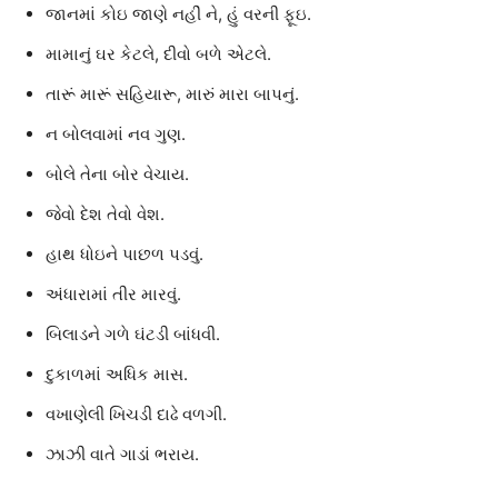
જાનમાં કોઇ જાણે નહીં ને, હું વરની ફૂઇ.
મામાનું ઘર કેટલે, દીવો બળે એટલે.
તારૂં મારૂં સહિયારૂ, મારું મારા બાપનું.
ન બોલવામાં નવ ગુણ.
બોલે તેના બોર વેચાય.
જેવો દેશ તેવો વેશ.
હાથ ધોઇને પાછળ પડવું.
અંધારામાં તીર મારવું.
બિલાડને ગળે ઘંટડી બાંધવી.
દુકાળમાં અધિક માસ.
વખાણેલી ખિચડી દાઢે વળગી.
ઝાઝી વાતે ગાડાં ભરાય.