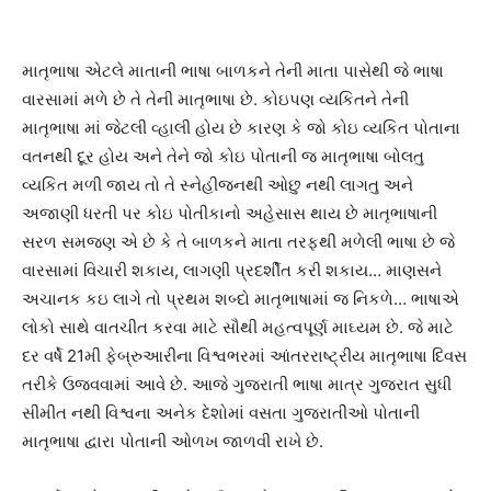
માતૃભાષા એટલે માતાની ભાષા બાળકને તેની માતા પાસેથી જે ભાષા
વારસામાં મળે છે તે તેની માતૃભાષા છે. કોઇપણ વ્યકિતને તેની
માતૃભાષા માં જેટલી વ્હાલી હોય છે કારણ કે જો કોઇ વ્યકિત પોતાના
વતનથી દૂર હોય અને તેને જો કોઇ પોતાની જ માતૃભાષા બોલતુ
વ્યકિત મળી જાય તો તે સ્નેહીજનથી ઓછુ નથી લાગતુ અને
અજાણી ધરતી પર કોઇ પોતીકાનો અહેસાસ થાય છે માતૃભાષાની
સરળ સમજણ એ છે કે તે બાળકને માતા તરફથી મળેલી ભાષા છે જે
વારસામાં વિચારી શકાય, લાગણી પ્રદર્શીત કરી શકાય… માણસને
અચાનક કઇ લાગે તો પ્રથમ શબ્દો માતૃભાષામાં જ નિકળે… ભાષાએ
લોકો સાથે વાતચીત કરવા માટે સૌથી મહત્વપૂર્ણ માઘ્યમ છે. જે માટે
દર વર્ષે 21મી ફેબ્રુઆરીના વિશ્વભરમાં આંતરરાષ્ટ્રીય માતૃભાષા દિવસ
તરીકે ઉજવવામાં આવે છે. આજે ગુજરાતી ભાષા માત્ર ગુજરાત સુધી
સીમીત નથી વિશ્વના અનેક દેશોમાં વસતા ગુજરાતીઓ પોતાની
માતૃભાષા દ્વારા પોતાની ઓળખ જાળવી રાખે છે.