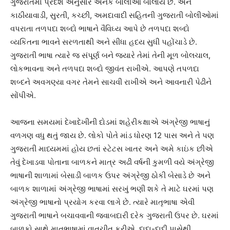
ગુજરાતમાં પ્રદેશ અનુસાર અનેક બોલીઓ બોલાય છે. અને
કાઠીયાવાડી, સુરતી, કચ્છી, અમદાવાદી સહિતની ગુજરાતી બોલીઓમાં
વપરાતા તળપદા શબ્દો ભાષાને વૈવિઘ્ય આપે છે તળપદા શબ્દો
વ્યકિતના ભાવને સરળતાથી અને સીધા હદય સુધી પહોંચાડે છે.
ગુજરાતી ભાષા ત્યારે જ સંપૂર્ણ બને જ્યારે તેમાં તેની મૂળ બોલચાલ,
લોકભાવના અને તળપદા શબ્દો જીવંત રાખીએ. આપણે તપળદા
શબ્દને અવગણ્યા વગર તેમને સાચવી રાખીએ અને આવનારી પેઢીને
સોંપીએ.
આજના સમયમાં દેખાદેખીની દોડમાં શહેરીકક્ષાએ અંગ્રેજી ભાષાનું
વળગણ વધુ થતું જાય છે. લોકો પોતે માંડ ધોરણ 12 પાસ અને તે પણ
ગુજરાતી માધ્યમમાં હોય છતાં સ્ટેટસ ખાતર અને અમે કાઇંક છીએ
તેવું દેખાડવા પોતાના બાળકને માત્ર અઢી વર્ષની કુમળી વયે અંગ્રેજી
ભાષાની શાળામાં બેસાડી બાળક ઉપર અંગ્રેજી ઠોકી બેસાડે છે અને
બાળક શાળામાં અંગ્રેજી ભાષામાં સરખું ભણી શકે તે માટે ઘરમાં પણ
અંગ્રેજી ભાષાનો પ્રયોગ કરવા લાગે છે. ત્યારે માતૃભાષા એવી
ગુજરાતી ભાષાને બચાવવાની જવાબદારી દરેક ગુજરાતી ઉપર છે. ઘરમાં
બાળકો સાથે માતૃભાષામાં વાતચીત કરીએ. દાદા-દાદી પાસેથી