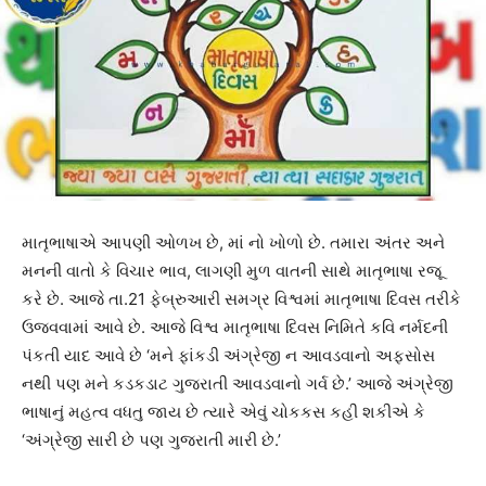
માતૃભાષાએ આપણી ઓળખ છે, માં નો ખોળો છે. તમારા અંતર અને
મનની વાતો કે વિચાર ભાવ, લાગણી મુળ વાતની સાથે માતૃભાષા રજૂ
કરે છે. આજે તા.21 ફેબ્રુઆરી સમગ્ર વિશ્વમાં માતૃભાષા દિવસ તરીકે
ઉજવવામાં આવે છે. આજે વિશ્વ માતૃભાષા દિવસ નિમિતે કવિ નર્મદની
પંકતી યાદ આવે છે ‘મને ફાંકડી અંગ્રેજી ન આવડવાનો અફસોસ
નથી પણ મને કડકડાટ ગુજરાતી આવડવાનો ગર્વ છે.’ આજે અંગ્રેજી
ભાષાનું મહત્વ વધતુ જાય છે ત્યારે એવું ચોકકસ કહી શકીએ કે
‘અંગ્રેજી સારી છે પણ ગુજરાતી મારી છે.’