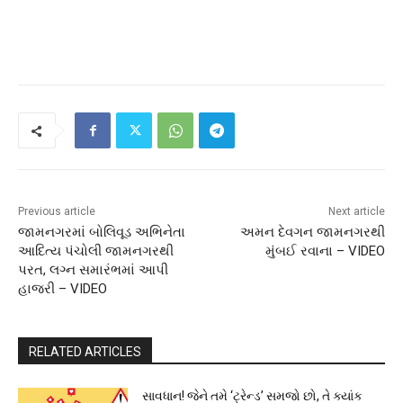
Previous article
Next article
જામનગરમાં બોલિવૂડ અભિનેતા
અમન દેવગન જામનગરથી
આદિત્ય પંચોલી જામનગરથી
મુંબઈ રવાના – VIDEO
પરત, લગ્ન સમારંભમાં આપી
હાજરી – VIDEO
RELATED ARTICLES
સાવધાન! જેને તમે ‘ટ્રેન્ડ’ સમજો છો, તે ક્યાંક