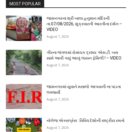
MOST POPULAR
જામનગરના શ્રી બાલા હનુમાન મંદિરની
તા.07/08/2026, શુક્રવારની આરતીના દર્શન –
VIDEO
August 7, 2026
ગીરના જંગલમાં રોમાંચક દ્રશ્ય: એસ.ટી. બસ
સામે આવી ગયું આખું લાયન ફેમિલી ! – VIDEO
August 7, 2026
જામનગરમાં યુવાને મસાલો આપવાની ના પાડતા
લમધાર્યો
August 7, 2026
નોલેજ એક્સપ્રેસ : વિવિધ દેશોની રાષ્ટ્રીય રમતો
August 7, 2026