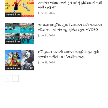
માનસિક બીમારી અને ગુનેગારોનું હથિયાર તો નથી
બની રહ્યું ને?
June 30, 2026
આજનો દિવસ
આજના આધુનિક યુગમાં સ્વાસ્થ્ય અને સંસ્કારનો
સંદેશ આપતી એલ.જી. હરિયા સ્કુલ – VIDEO
June 21, 2026
આજનો દિવસ
ઈતિહાસના પાનાથી આજના આધુનિક યુગ સુધી:
પ્રત્યેક નારીમાં જાગે ‘ઝાંસીની રાણી’
June 18, 2026
આજનો દિવસ