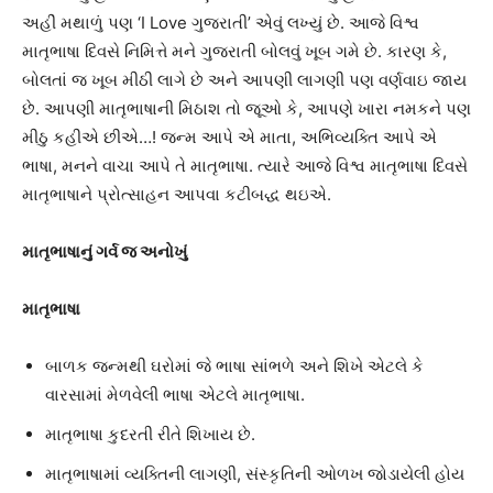
અહીં મથાળું પણ ‘I Love ગુજરાતી’ એવું લખ્યું છે. આજે વિશ્વ
માતૃભાષા દિવસે નિમિત્તે મને ગુજરાતી બોલવું ખૂબ ગમે છે. કારણ કે,
બોલતાં જ ખૂબ મીઠી લાગે છે અને આપણી લાગણી પણ વર્ણવાઇ જાય
છે. આપણી માતૃભાષાની મિઠાશ તો જૂઓ કે, આપણે ખારા નમકને પણ
મીઠુ કહીએ છીએ…! જન્મ આપે એ માતા, અભિવ્યક્તિ આપે એ
ભાષા, મનને વાચા આપે તે માતૃભાષા. ત્યારે આજે વિશ્વ માતૃભાષા દિવસે
માતૃભાષાને પ્રોત્સાહન આપવા કટીબદ્ધ થઇએ.
માતૃભાષાનું ગર્વ જ અનોખું
માતૃભાષા
બાળક જન્મથી ઘરોમાં જે ભાષા સાંભળે અને શિખે એટલે કે
વારસામાં મેળવેલી ભાષા એટલે માતૃભાષા.
માતૃભાષા કુદરતી રીતે શિખાય છે.
માતૃભાષામાં વ્યક્તિની લાગણી, સંસ્કૃતિની ઓળખ જોડાયેલી હોય