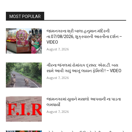
MOST POPULAR
જામનગરના શ્રી બાલા હનુમાન મંદિરની
તા.07/08/2026, શુક્રવારની આરતીના દર્શન –
VIDEO
August 7, 2026
ગીરના જંગલમાં રોમાંચક દ્રશ્ય: એસ.ટી. બસ
સામે આવી ગયું આખું લાયન ફેમિલી ! – VIDEO
August 7, 2026
જામનગરમાં યુવાને મસાલો આપવાની ના પાડતા
લમધાર્યો
August 7, 2026