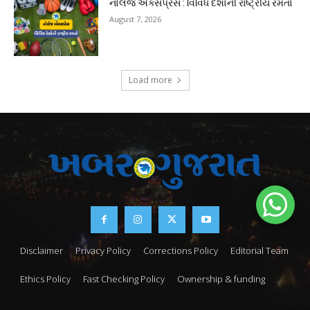
નોલેજ એક્સપ્રેસ : વિવિધ દેશોની રાષ્ટ્રીય રમતો
August 7, 2026
Load more
Disclaimer
Privacy Policy
Corrections Policy
Editorial Team
Ethics Policy
Fast Checking Policy
Ownership & funding