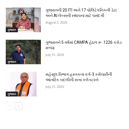
ગુજરાતની 20 ITI અને 17 પોલિટેકનિકની ડેટા
અને AI લેબ્સની સ્થાપના માટે પસંદગી
August 3, 2026
ગુજરાત
ગુજરાતને 5 વર્ષમાં CAMPA હેઠળ રૂ. 1226 કરોડ
મળ્યા
July 31, 2026
ગુજરાત
મહેસૂલ વિભાગ હસ્તકના વર્ગ-3 કર્મચારીની
આંતરિક બદલીની સત્તા કલેક્ટરને
July 31, 2026
ગુજરાત