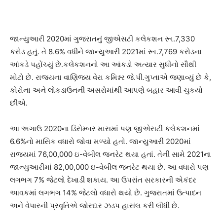
જાન્યુઆરી 2020માં ગુજરાતનું જીએસટી કલેકશન રૂા.7,330
કરોડ હતું. તે 8.6% વધીને જાન્યુઆરી 2021માં રૂા.7,769 કરોડના
આંકડે પહોંચ્યું છે.કલેકશનનો આ આંકડો અત્યાર સુધીનો સૌથી
મોટો છે. રાજયના વાણિજય વેરા કમિશ્નર જે.પી.ગુપ્તાએ જણાવ્યું છે કે,
કોરોના અને લોકડાઉનની અસરોમાંથી આપણે બહાર આવી ચુકયો
છીએ.
આ અગાઉ 2020ના ડિસેમ્બર માસમાં પણ જીએસટી કલેકશનમાં
6.6%નો માસિક વધારો જોવા મળ્યો હતો. જાન્યુઆરી 2020માં
રાજયમાં 76,00,000 ઇ-વેબીલ જનરેટ થયા હતાં. તેની સામે 2021ના
જાન્યુઆરીમાં 82,00,000 ઇ-વેબીલ જનરેટ થયા છે. આ વધારો પણ
લગભગ 7% જેટલો દેખાડી શકાય. આ ઉપરાંત સરકારની એકંદર
આવકમાં લગભગ 14% જેટલો વધારો થયો છે. ગુજરાતમાં ઉત્પાદન
અને વેપારની પ્રવૃતિએ જોરદાર ઝડપ હાસંલ કરી લીધી છે.