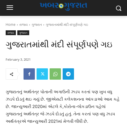
Home
રાજ્ય
ગુજરાત
ગુજરાતમાંથી મંદી સંપૂર્ણપણે ગઇ
રાજ્ય
ગુજરાત
ગુજરાતમાંથી મંદી સંપૂર્ણપણે ગઇ
February 3, 2021
ગુજરાતનું અર્થતંત્ર પોતાની અગાઉની ઝડપ કરતાં પણ ખુબ વધુ
ઝડપે દોડતું થઇ ગયું છે. જીએસટી કલેકશનના આંકડાઓ આમ કહે
છે. જાન્યુઆરી 2020માં એટલે કે,કોરોના-લોકડાઉન પહેલાં
ગુજરાતનું અર્થતંત્ર જે ઝડપે દોડતું હતું. તેના કરતાં પણ વધુ ઝડપ
અર્થતંત્રએ જાન્યુઆરી 2021માં મેળવી લીધી છે.