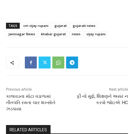
TAGS
cm vijay rupani
gujarat
gujarati news
Jamnagar News
khabar gujarat
news
vijay rupani
Previous article
Next article
કાલાવડના મોટા વડાળામાં
ફી નો મુદ્દો, શિક્ષણને અસર ન
તીનપતિ રમતા ચાર શખ્સોને
કરવો જોઇએ: HC
ઝડપાયા
RELATED ARTICLES