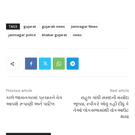
TAGS
gujarat
gujarati news
Jamnagar News
jamnagar police
khabar gujarat
news
Previous article
Next article
કાલે જામનગરમાં પ્રચારને વેગ
રાહુલ ગાંધી સંસદની મર્યાદા
આપશે રૂપાણી અને પાટિલ
ભૂલ્યા, સ્પીકરે એવું કહી દીધું કે
તેઓ લોકસભામાંથી વોકઆઉટ
થયા