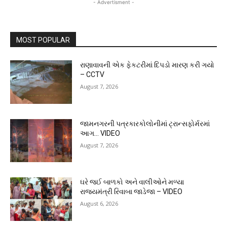
- Advertisment -
MOST POPULAR
રાણાવાવની એક ફેકટરીમાં દિપડો મારણ કરી ગયો
– CCTV
August 7, 2026
જામનગરની પત્રકારકોલોનીમાં ટ્રાન્સફોર્મરમાં
આગ… VIDEO
August 7, 2026
ઘરે જઈ બાળકો અને વાલીઓને મળ્યા
રાજ્યમંત્રી રિવાબા જાડેજા – VIDEO
August 6, 2026