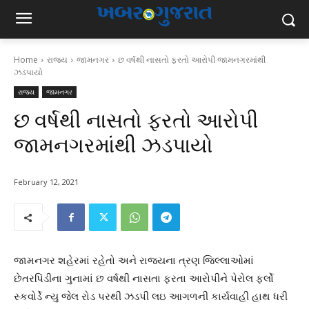
Home
રાજ્ય
જામનગર
છ વર્ષથી નાસતો ફરતો આરોપી જામનગરમાંથી
ઝડપાયો
રાજ્ય
જામનગર
છ વર્ષથી નાસતો ફરતો આરોપી
જામનગરમાંથી ઝડપાયો
February 12, 2021
જામનગર શહેરમાં રહેતો અને રાજ્યના ત્રણ જિલ્લાઓમાં
છેતરપિંડીના ગુનામાં છ વર્ષથી નાસતા ફરતા આરોપીને પેરોલ ફર્લો
સ્કવોર્ડે ન્યુ જેલ રોડ પરથી ઝડપી લઇ આગળની કાર્યવાહી હાથ ધરી