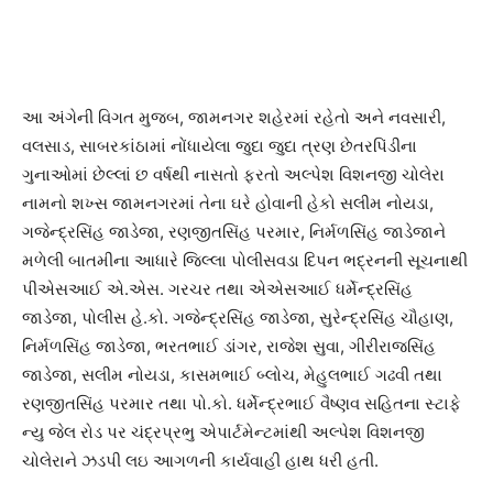
આ અંગેની વિગત મુજબ, જામનગર શહેરમાં રહેતો અને નવસારી,
વલસાડ, સાબરકાંઠામાં નોંધાયેલા જુદા જુદા ત્રણ છેતરપિંડીના
ગુનાઓમાં છેલ્લાં છ વર્ષથી નાસતો ફરતો અલ્પેશ વિશનજી ચોલેરા
નામનો શખ્સ જામનગરમાં તેના ઘરે હોવાની હેકો સલીમ નોયડા,
ગજેન્દ્રસિંહ જાડેજા, રણજીતસિંહ પરમાર, નિર્મળસિંહ જાડેજાને
મળેલી બાતમીના આધારે જિલ્લા પોલીસવડા દિપન ભદ્રનની સૂચનાથી
પીએસઆઈ એ.એસ. ગરચર તથા એએસઆઈ ધર્મેન્દ્રસિંહ
જાડેજા, પોલીસ હે.કો. ગજેન્દ્રસિંહ જાડેજા, સુરેન્દ્રસિંહ ચૌહાણ,
નિર્મળસિંહ જાડેજા, ભરતભાઈ ડાંગર, રાજેશ સુવા, ગીરીરાજસિંહ
જાડેજા, સલીમ નોયડા, કાસમભાઈ બ્લોચ, મેહુલભાઈ ગઢવી તથા
રણજીતસિંહ પરમાર તથા પો.કો. ધર્મેન્દ્રભાઈ વૈષ્ણવ સહિતના સ્ટાફે
ન્યુ જેલ રોડ પર ચંદ્રપ્રભુ એપાર્ટમેન્ટમાંથી અલ્પેશ વિશનજી
ચોલેરાને ઝડપી લઇ આગળની કાર્યવાહી હાથ ધરી હતી.