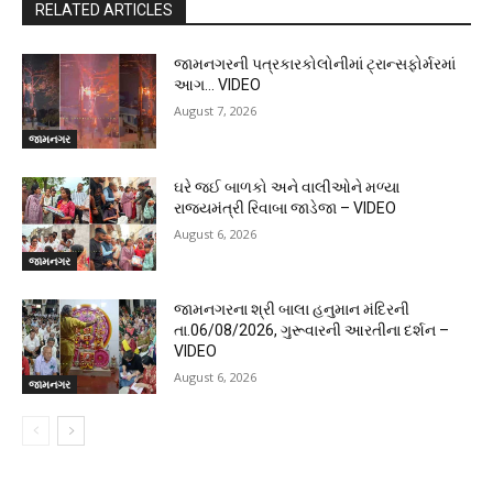
RELATED ARTICLES
જામનગરની પત્રકારકોલોનીમાં ટ્રાન્સફોર્મરમાં
આગ… VIDEO
August 7, 2026
જામનગર
ઘરે જઈ બાળકો અને વાલીઓને મળ્યા
રાજ્યમંત્રી રિવાબા જાડેજા – VIDEO
August 6, 2026
જામનગર
જામનગરના શ્રી બાલા હનુમાન મંદિરની
તા.06/08/2026, ગુરૂવારની આરતીના દર્શન –
VIDEO
August 6, 2026
જામનગર