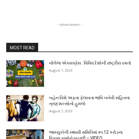
- Advertisment -
MOST READ
નોલેજ એક્સપ્રેસ : વિવિધ દેશોની રાષ્ટ્રીય રમતો
August 7, 2026
બહેન વિશે અફવા ફેલાવતા ભાવિ બનેવી સહિતના
ત્રણ શખ્સોનો હુમલો
August 7, 2026
જામ્યુકોની સ્થાયી સમિતિમાં રૂા.12 કરોડના
વિકાસ કામોને બહાલી – VIDEO