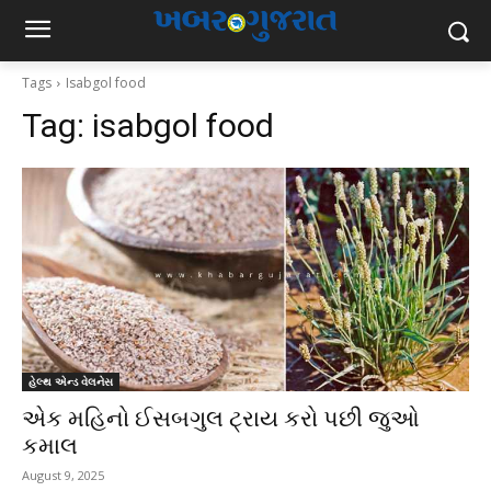
Tags
Isabgol food
Tag:
isabgol food
હેલ્થ એન્ડ વેલનેસ
એક મહિનો ઈસબગુલ ટ્રાય કરો પછી જુઓ
કમાલ
August 9, 2025