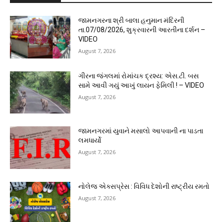
જામનગરના શ્રી બાલા હનુમાન મંદિરની
તા.07/08/2026, શુક્રવારની આરતીના દર્શન –
VIDEO
August 7, 2026
ગીરના જંગલમાં રોમાંચક દ્રશ્ય: એસ.ટી. બસ
સામે આવી ગયું આખું લાયન ફેમિલી ! – VIDEO
August 7, 2026
જામનગરમાં યુવાને મસાલો આપવાની ના પાડતા
લમધાર્યો
August 7, 2026
નોલેજ એક્સપ્રેસ : વિવિધ દેશોની રાષ્ટ્રીય રમતો
August 7, 2026