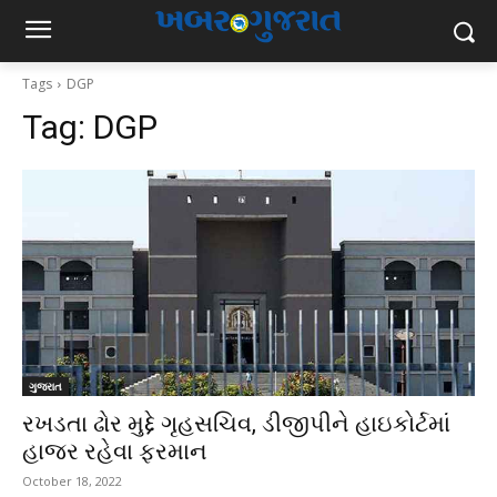
Tags
DGP
Tag:
DGP
ગુજરાત
રખડતા ઢોર મુદ્દે ગૃહસચિવ, ડીજીપીને હાઇકોર્ટમાં
હાજર રહેવા ફરમાન
October 18, 2022