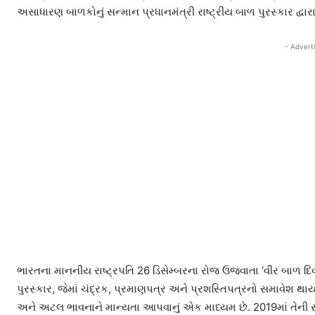
અસાધારણ બાળકોનું સન્માન પ્રધાનમંત્રી રાષ્ટ્રીય બાળ પુરસ્કાર દ્વાર
- Advert
ભારતના માનનીય રાષ્ટ્રપતિ 26 ડિસેમ્બરના રોજ ઉજવાતા ‘વીર બાળ દિવસ’
પુરસ્કાર, જેમાં ચંદ્રક, પ્રમાણપત્ર અને પ્રશસ્તિપત્રનો સમાવેશ થાય 
અને અટલ ભાવનાને માન્યતા આપવાનું એક માધ્યમ છે. 2019માં તેની 