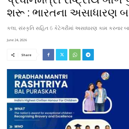
શરૂ : ભારતના અસાધારણ બ
કલા, સંસ્કૃતિ સહિત 6 કેટેગરીમાં અસાધારણ કામ કરનાર બ
June 24, 2026
Share