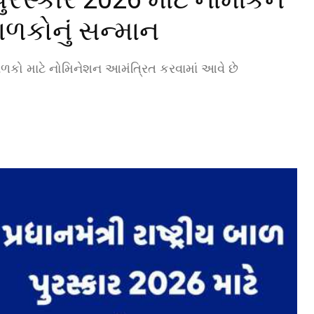
ાળકોનું સન્માન
ાળકો માટે નોમિનેશન આમંત્રિત કરવામાં આવે છે