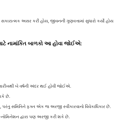
ારાત્મક અસર કરી હોય, જીવનની ગુણવત્તામાં સુધારો કર્યો હોય
ાર માટે નામાંકિત બાળકો આ હોવા જોઈએ:
ારીખથી બે વર્ષની અંદર થઈ હોવી જોઈએ.
કે છે.
 પરંતુ સમિતિને ફક્ત એક જ અરજી સ્વીકારવાનો વિવેકાધિકાર છે.
વ-નોમિનેશન દ્વારા પણ અરજી કરી શકે છે.