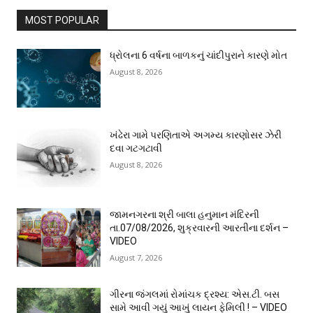
MOST POPULAR
ધ્રોલના 6 વર્ષના બાળકનું ચાંદીપુરાને કારણે મોત
August 8, 2026
ખંઢેરા ગામે પરણિતાએ અગમ્ય કારણોસર ઝેરી
દવા ગટગટાવી
August 8, 2026
જામનગરના શ્રી બાલા હનુમાન મંદિરની
તા.07/08/2026, શુક્રવારની આરતીના દર્શન –
VIDEO
August 7, 2026
ગીરના જંગલમાં રોમાંચક દ્રશ્ય: એસ.ટી. બસ
સામે આવી ગયું આખું લાયન ફેમિલી ! – VIDEO