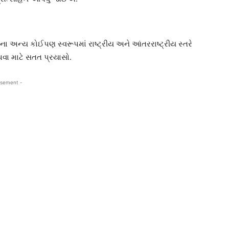
ના અન્ય કોઈપણ સ્વરૂપમાં રાષ્ટ્રીય અને આંતરરાષ્ટ્રીય સ્તરે
પવા માટે સતત પ્રયાસો.
isement -