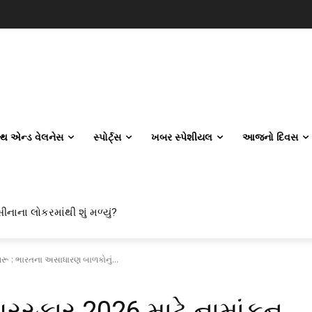
લ્થ એન્ડ વેલનેસ
સ્પોર્ટ્સ
ખબર સ્પેશીયલ
આજનો દિવસ
ાના લોકરમાંથી શું મળ્યું?
 એન્જિનિયરિંગ કેમ પસંદ કરી રહ્યા છે? IITનો ટ્રેન્ડ બદલાઈ ગયો છે
ન શરૂ : ભારતના અસાધારણ બાળકોનું...
પુરસ્કાર 2026 માટે નામાંકન