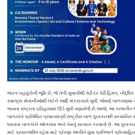
ભારત બહાદુરોની ભૂમિ છે, જે તેની યુવાનીથી પેઢી દર પેઢી હિંમત, બૌદ્
સ્વાતંત્ર્ય સેનાનીઓથી લઈને આદિ શંકરાચાર્ય સુધી, જેમણે બાળપણમાં વ
ભાવના રાષ્ટ્રના ઇતિહાસમાં ઊંડે સુધી વણાયેલી છે.આજે, આ કાલાતીત
બાળકોને પ્રતિષ્ઠિત પ્રધાનમંત્રી રાષ્ટ્રીય બાળ પુરસ્કારથી સન્માનિત
ક
ધરાવતા બાળકોને ઓળખવા અને તેમનું સન્માન કરવાનો છે. આ પુરસ્કાર રાષ
માટે પ્રયત્નશીલ રહેવા માટે પ્રેરણા આપીને યુવા પ્રતિભાને પ્રોત્સ