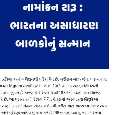
ધિક પ્રતિભા અને બલિદાનથી પરિભાષિત છે. ખુદીરામ બોઝ જેવા મહાન યુવા
ેદોમાં નિપુણતા મેળવી હતી – નાની ઉંમરે અસાધારણ દૃઢ નિશ્ચયની
 ભાવના જીવંત છે કારણ કે સરકાર 5 થી 18 વર્ષની વયના અસાધારણ
રે છે. આ પુરસ્કારનો ઉદ્દેશ્ય વિવિધ ક્ષેત્રોમાં અસાધારણ સિદ્ધિઓ
્ટ્રીય સ્તરે તેમના યોગદાનને સ્વીકારીને અને અન્ય લોકોને શ્રેષ્ઠતા
ાહિત અને પ્રેરણા આપવાનું કામ કરે છે.PIBના જણવ્યા મુજબ ભારતના