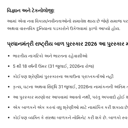
વિજ્ઞાન અને ટેકનોલોજી:
આમાં એવા નવા વિકાસ/નવીનતાઓનો સમાવેશ થાય છે જેણે સમાજ પર સક
અથવા વાસ્તવિક દુનિયાના પડકારોને ઉકેલવામાં ફાળો આપ્યો હોય.
પ્રધાનમંત્રી રાષ્ટ્રીય બાળ પુરસ્કાર 2026 આ પુરસ્ક
ભારતીય નાગરિકો અને ભારતના રહેવાસીઓ
5 થી 18 વર્ષની ઉંમર (31 જુલાઈ, 2026ના રોજ)
કોઈપણ શ્રેણીમાં પુરસ્કારના અગાઉના પ્રાપ્તકર્તાઓ નહીં
કૃત્ય, ઘટના અથવા સિદ્ધિ 31
જુલાઈ, 2026ના નામાંકનની અંતિમ ત
આ પુરસ્કાર મરણોત્તર આપવામાં આવતો નથી, પરંતુ અપવાદો હોઈ શ
એક બાળકને એક કરતાં વધુ શ્રેણીઓ માટે નામાંકિત કરી શકાય છે,
કોઈપણ વ્યક્તિ કે સંસ્થા બાળકને નોમિનેટ કરી શકે છે. બાળકો સ્