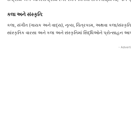
કલા અને સંસ્કૃતિ:
કલા, સંગીત (ગાયક અને વાદ્ય), નૃત્ય, ચિત્રકામ, અથવા કલા/સંસ્કૃતિ
સાંસ્કૃતિક વારસા અને કલા અને સંસ્કૃતિમાં સિદ્ધિઓને પ્રોત્સાહન આ
- Advert