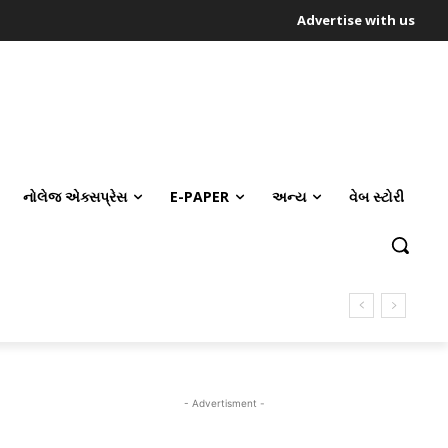
Advertise with us
નોલેજ એક્સપ્રેસ
E-PAPER
અન્ય
વેબ સ્ટોરી
- Advertisment -