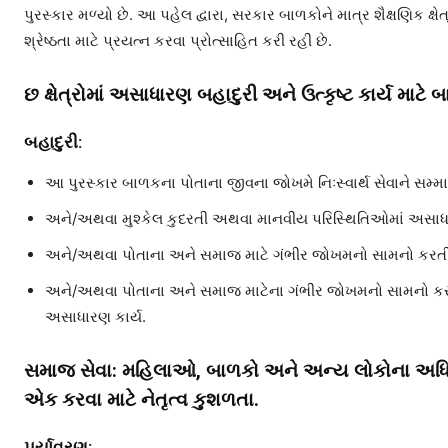
પુરસ્કાર મળ્યો છે. આ પહેલ દ્વારા, સરકાર બાળકોને માત્ર શૈક્ષણિક ક્ષ
શ્રેષ્ઠતા માટે પ્રયત્ન કરવા પ્રોત્સાહિત કરી રહી છે.
છ ક્ષેત્રોમાં અસાધારણ બહાદુરી અને ઉત્કૃષ્ટ કાર્ય માટ
બહાદુરી:
આ પુરસ્કાર બાળકના પોતાના જીવના જોખમે નિઃસ્વાર્થ સેવાને સમ્
અને/અથવા મુશ્કેલ કુદરતી અથવા માનવીય પરિસ્થિતિઓમાં અસાધારણ
અને/અથવા પોતાના અને સમાજ માટે ગંભીર જોખમનો સામનો કરતી 
અને/અથવા પોતાના અને સમાજ માટેના ગંભીર જોખમનો સામનો કરતી વ
અસાધારણ કાર્ય.
સમાજ સેવા: મહિલાઓ, બાળકો અને અન્ય લોકોના અધિકાર
એક કરવા માટે નેતૃત્વ કુશળતા.
પર્યાવરણ: