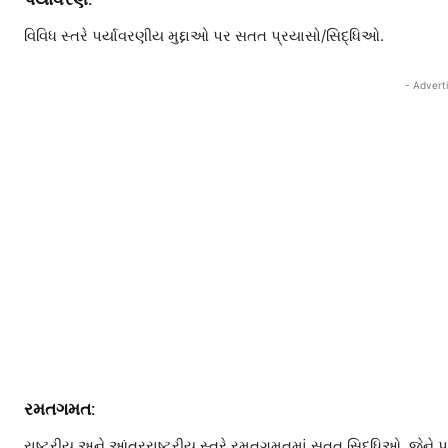
વિવિધ સ્તરે પર્યાવરણીય મુદ્દાઓ પર સતત પ્રયાસો/સિદ્ધિઓ.
- Advert
રમતગમત:
રાષ્ટ્રીય અને આંતરરાષ્ટ્રીય સ્તરે રમતગમતમાં સતત સિદ્ધિઓ, જેને