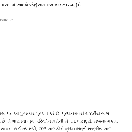
ા કરવામાં આવશે જેનું નામાંકન શરુ થઇ ગયું છે.
isement -
 પર આ પુરસ્કાર પ્રદાન કરે છે. પ્રધાનમંત્રી રાષ્ટ્રીય બાળ
છે, તે ભારતના યુવા પરિવર્તનકારોની હિંમત, બહાદુરી, સર્જનાત્મકતા
સ્થાપના થઈ ત્યારથી, 203 બાળકોને
પ્રધાનમંત્રી રાષ્ટ્રીય બાળ