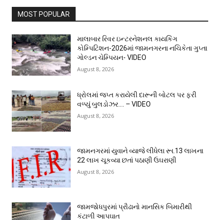
MOST POPULAR
માલાબાર રિવર ઇન્ટરનેશનલ કાયકિંગ
કોમ્પિટિશન-2026માં જામનગરના નચિકેતા ગુપ્તા
ગોલ્ડન ચેમ્પિયન- VIDEO
August 8, 2026
ધ્રોલમાં જપ્ત કરાયેલી દારૂની બોટલ પર ફરી
વળ્યું બુલડોઝર…. – VIDEO
August 8, 2026
જામનગરમાં યુવાને વ્યાજે લીધેલા રૂા.13 લાખના
22 લાખ ચૂકવ્યા છતાં પઠાણી ઉઘરાણી
August 8, 2026
જામજોધપુરમાં પ્રૌઢાનો માનસિક બિમારીથી
કંટાળી આપઘાત