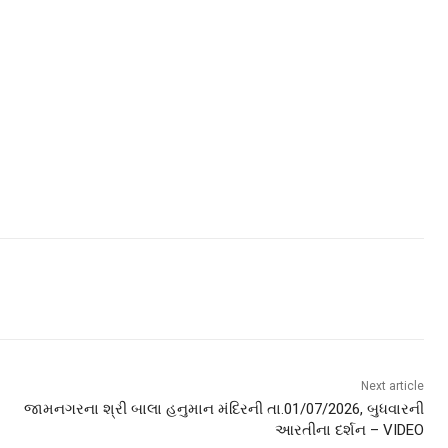
Next article
જામનગરના શ્રી બાલા હનુમાન મંદિરની તા.01/07/2026, બુધવારની
આરતીના દર્શન – VIDEO