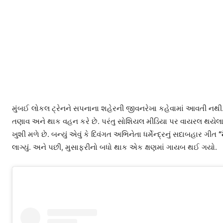
મુંબઈ લોકલ ટ્રેનને સપનાના શહેરની જીવનરેખા કહેવામાં આવતી નથી. 
તણાવ અને થાક વહન કરે છે. પરંતુ સોશિયલ મીડિયા પર વાયરલ થયેલા 
ખુશી મળે છે. બન્યું એવું કે દિવંગત અભિનેતા ધર્મેન્દ્રનું સદાબહાર ગીત
“
લાગ્યું. અને પછી, મુસાફરીનો બધો થાક એક ક્ષણમાં ગાયબ થઈ ગયો.