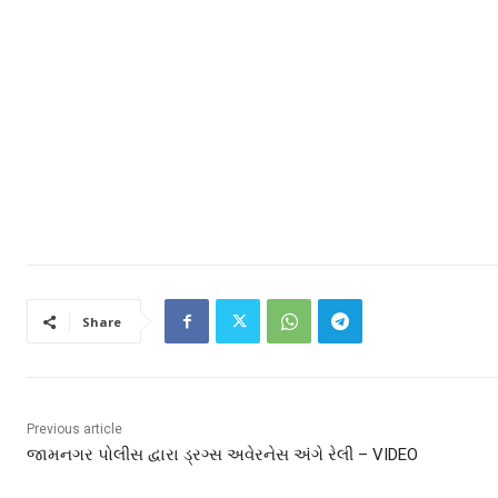
Share
Previous article
જામનગર પોલીસ દ્વારા ડ્રગ્સ અવેરનેસ અંગે રેલી – VIDEO