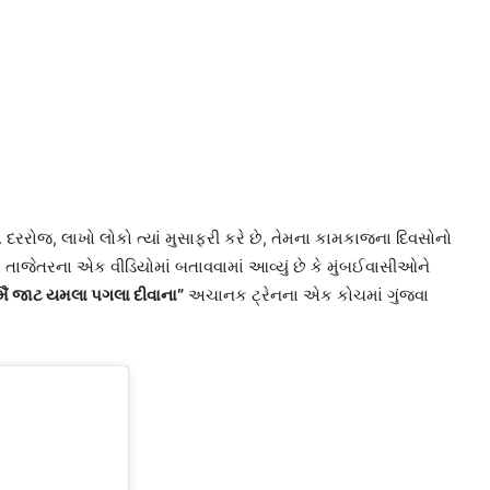
દરરોજ, લાખો લોકો ત્યાં મુસાફરી કરે છે, તેમના કામકાજના દિવસોનો
તાજેતરના એક વીડિયોમાં બતાવવામાં આવ્યું છે કે મુંબઈવાસીઓને
મૈં જાટ યમલા પગલા દીવાના”
અચાનક ટ્રેનના એક કોચમાં ગુંજવા