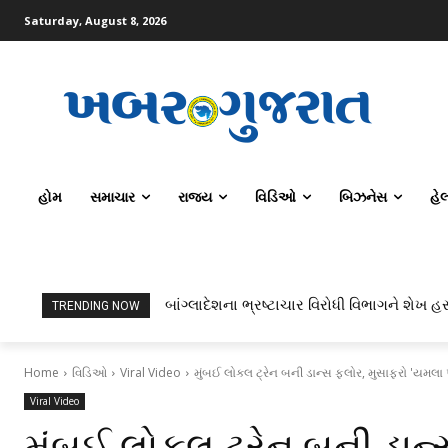
Saturday, August 8, 2026
હોમ
સમાચાર
રાજ્ય
વિડિઓ
બિઝનેસ
હે
બાંગ્લાદેશના ભ્રષ્ટાચાર વિરોધી વિભાગને શેખ હસ
TRENDING NOW
Home
વિડિઓ
Viral Video
મુંબઈ લોકલ ટ્રેન બની ડાન્સ ફ્લોર, મુસાફરો 'યમલા 
Viral Video
મુંબઈ લોકલ ટ્રેન બની ડાન્