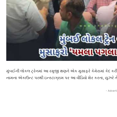
મુંબઈની લોકલ ટ્રેનમાં આ રમુજી ક્ષણને એક મુસાફરે કેમેરામાં કેદ ક
નામના એકાઉન્ટ પરથી ઇન્સ્ટાગ્રામ પર આ વીડિયો શેર કરતા, યુઝરે તેને
- Advert