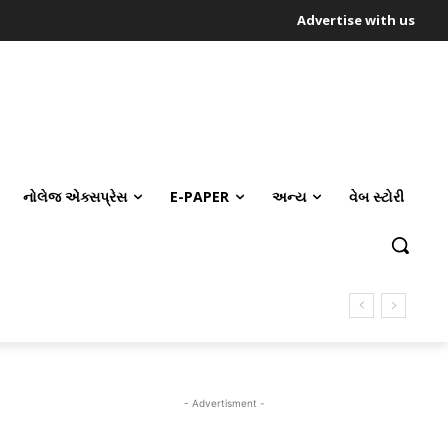
Advertise with us
નોલેજ એક્સપ્રેસ
E-PAPER
અન્ય
વેબ સ્ટોરી
- Advertisment -