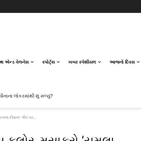
લ્થ એન્ડ વેલનેસ
સ્પોર્ટ્સ
ખબર સ્પેશીયલ
આજનો દિવસ
ીનાના લોકરમાંથી શું મળ્યું?
પગલા દીવાના' ગીત પર...
સ ફ્લોર, મુસાફરો ‘યમલા