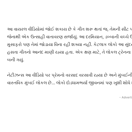
આ વાયરલ વીડિયોમાં જોઈ શકાય છે કે ગીત શરૂ થતાં જ, તેમની સીટ પર બ
જેનાથી એક ઉત્સાહી વાતાવરણ સર્જાયું. આ દરમિયાન, ડબ્બાની વચ્ચે 
મુસાફરો પણ તેમાં જોડાયા વિના રહી શક્યા નહીં. કેટલાક લોકો આ સુંદર
હસતા ગીતનો આનંદ માણી રહ્યા હતા. એક ક્ષણ માટે, તે લોકલ ટ્રેનના ડબ્
બની ગયું.
નેટીઝન્સ આ વીડિયો પર પ્રેમનો વરસાદ વરસાવી રહ્યા છે અને મુંબઈની
વાસ્તવિક મુંબઈ લોકલ છે… લોકો દોડધામભર્યા જીવનમાં પણ ખુશી શોધે 
- Advert