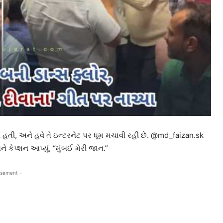
રી હતી, અને હવે તે ઇન્ટરનેટ પર ધૂમ મચાવી રહી છે. @md_faizan.sk
 કેપ્શન આપ્યું, “મુંબઈ મેરી જાન.”
isement -