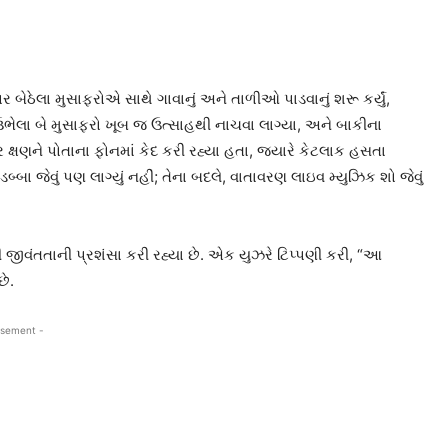
ેઠેલા મુસાફરોએ સાથે ગાવાનું અને તાળીઓ પાડવાનું શરૂ કર્યું,
ઉભેલા બે મુસાફરો ખૂબ જ ઉત્સાહથી નાચવા લાગ્યા, અને બાકીના
 ક્ષણને પોતાના ફોનમાં કેદ કરી રહ્યા હતા, જ્યારે કેટલાક હસતા
બા જેવું પણ લાગ્યું નહીં; તેના બદલે, વાતાવરણ લાઇવ મ્યુઝિક શો જેવું
 જીવંતતાની પ્રશંસા કરી રહ્યા છે. એક યુઝરે ટિપ્પણી કરી, “આ
છે.
isement -