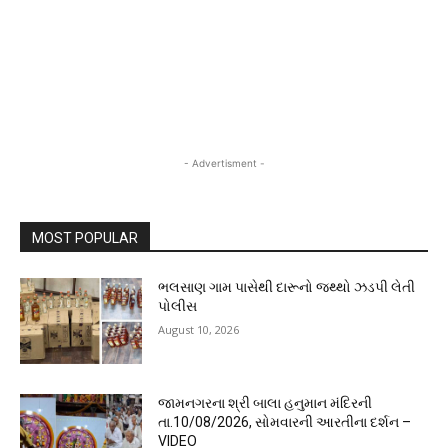
- Advertisment -
MOST POPULAR
ભલસાણ ગામ પાસેથી દારૂનો જથ્થો ઝડપી લેતી
પોલીસ
August 10, 2026
જામનગરના શ્રી બાલા હનુમાન મંદિરની
તા.10/08/2026, સોમવારની આરતીના દર્શન –
VIDEO