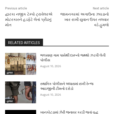
Previous article
Next article
દ્વારકા નજીક ટેમ્પો ટ્રાવેલરએ
જામનગરમાં અગાઉના ઝઘડાનો
મોટરકારને હડફેટે લેતાં પ્રૌઢનું
ખાર રાખી યુવાન ઉપર તલવાર
મોત
વડે હુમલો
RELATED ARTICLES
ભલસાણ ગામ પાસેથી દારૂનો જથ્થો ઝડપી લેતી
પોલીસ
August 10, 2026
હાલાર
સ્થાનિક પોલીસને અંધારામાં રાખી રેન્જ
આઇજીની ટીમનો દરોડો
August 10, 2026
હાલાર
ખાનકોટડામાં ઝેરી જનાવર કરડી જતાં વૃદ્ધ