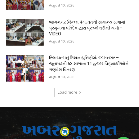
August 10, 2026
જામનગર જિલ્લા પંચાયતની સામાન્ય સભામાં
પ્રમુખના પતિદેવ દ્વારા પ્રશ્ર્નોત્તરીથી ચર્ચા –
VIDEO
August 10, 2026
રિલાયન્સનું મિશન યુનિફોર્મઃ જામનગર –
જૂનાગઢની 63 શાળાના 11 હજાર વિદ્યાર્થીઓને
ગણવેશ વિતરણ
August 10, 2026
Load more