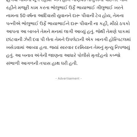
રહીને મજૂરી કામ કરતા ભોલુભાઈ ઉર્ફે ભાયાભાઈ ગીલુભાઈ ખરતે
નામના 50 વર્ષના આદિવાસી યુવાનને દારૂ પીવાની ટેવ હોય, તેમના
પત્નીએ ભોલુભાઈ ઉર્ફે ભાયાભાઈને દારૂ પીવાની ના કહી, મીઠો ઠપકો
આપતા આ બાબતે તેમને મનમાં લાગી આવ્યું હતું. જેથી તેમણે પાકમાં
છાંટવાની ઝેરી દવા પી લેતા તેમને ઉપલેટાની એક ખાનગી હોસ્પિટલમાં
ખસેડવામાં આવ્યા હતા. જ્યાં સારવાર દરમિયાન તેમનું મૃત્યુ નિપજ્યું
હતું. આ બનાવ અંગેની જાણના આધારે પોલીસે મૃતદેહનો કબ્જો
સંભાળી આગળની તપાસ હાથ ધરી હતી.
- Advertisement -