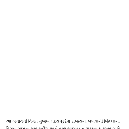
આ બનાવની વિગત મુજબ મધ્યપ્રદેશ રાજ્યના બળવાની જિલ્લાના
હિંગવા ગામના મૂળ રહીશ અને હાલ ભાણવડ તાલુકાના પાછતર ગામે