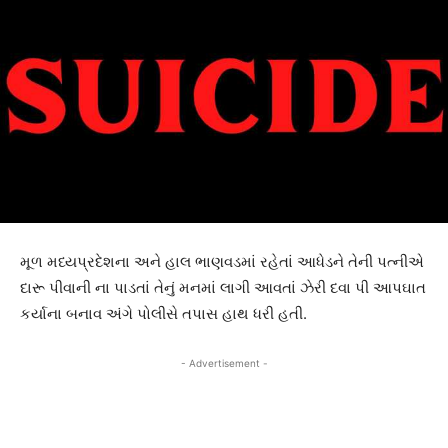
મૂળ મધ્યપ્રદેશના અને હાલ ભાણવડમાં રહેતાં આધેડને તેની પત્નીએ
દારૂ પીવાની ના પાડતાં તેનું મનમાં લાગી આવતાં ઝેરી દવા પી આપઘાત
કર્યાના બનાવ અંગે પોલીસે તપાસ હાથ ધરી હતી.
- Advertisement -