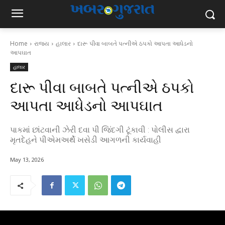
Home
રાજ્ય
હાલાર
દારૂ પીવા બાબતે પત્નીએ ઠપકો આપતા આધેડનો
આપઘાત
હાલાર
દારૂ પીવા બાબતે પત્નીએ ઠપકો
આપતા આધેડનો આપઘાત
પાકમાં છાંટવાની ઝેરી દવા પી જિંદગી ટૂંકાવી : પોલીસ દ્વારા
મૃતદેહને પીએમઅર્થે ખસેડી આગળની કાર્યવાહી
May 13, 2026