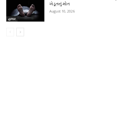
ખેડૂતનું મોત
August 10, 2026
હાલાર