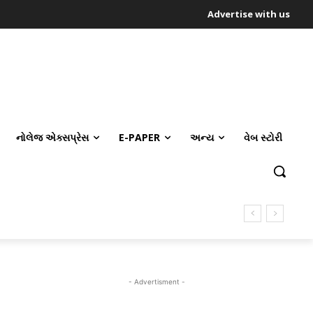
Advertise with us
નોલેજ એક્સપ્રેસ
E-PAPER
અન્ય
વેબ સ્ટોરી
- Advertisment -