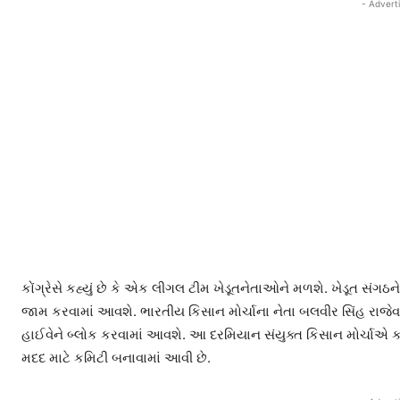
- Advert
કોંગ્રેસે કહ્યું છે કે એક લીગલ ટીમ ખેડૂતનેતાઓને મળશે. ખેડૂત સંગઠ
જામ કરવામાં આવશે. ભારતીય કિસાન મોર્ચાના નેતા બલવીર સિંહ રાજેવાલે 
હાઈવેને બ્લોક કરવામાં આવશે. આ દરમિયાન સંયુક્ત કિસાન મોર્ચાએ કહ્
મદદ માટે કમિટી બનાવામાં આવી છે.