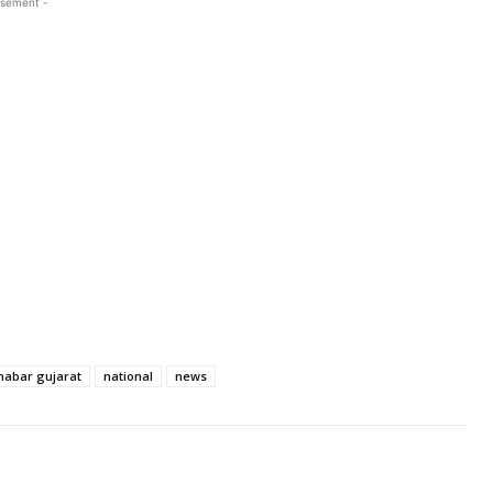
isement -
habar gujarat
national
news