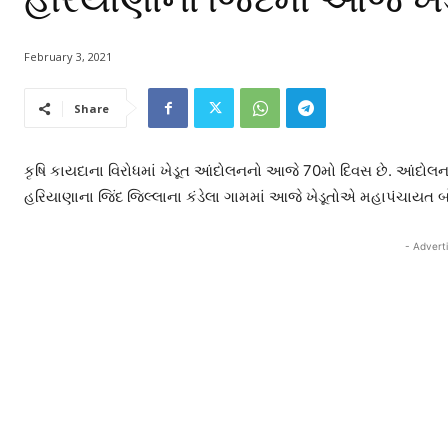
February 3, 2021
Share
કૃષિ કાયદાના વિરોધમાં ખેડૂત આંદોલનનો આજે 70મો દિવસ છે. આંદોલનને
હરિયાણાના જિંદ જિલ્લાના કંડેલા ગામમાં આજે ખેડૂતોએ મહાપંચાયત બો
- Advert