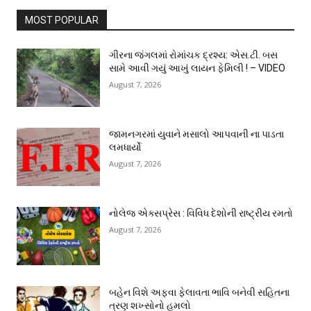
MOST POPULAR
ગીરના જંગલમાં રોમાંચક દ્રશ્ય: એસ.ટી. બસ
સામે આવી ગયું આખું લાયન ફેમિલી ! – VIDEO
August 7, 2026
જામનગરમાં યુવાને મસાલો આપવાની ના પાડતા
લમધાર્યો
August 7, 2026
નોલેજ એક્સપ્રેસ : વિવિધ દેશોની રાષ્ટ્રીય રમતો
August 7, 2026
બહેન વિશે અફવા ફેલાવતા ભાવિ બનેવી સહિતના
ત્રણ શખ્સોનો હુમલો