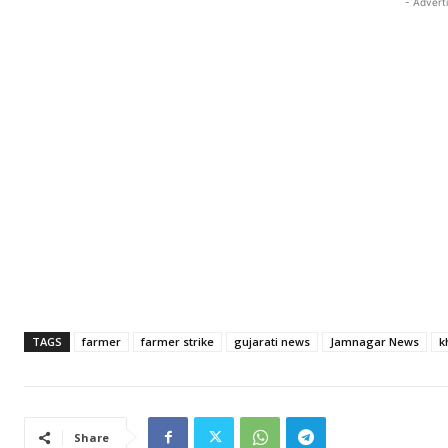
- Advert
TAGS
farmer
farmer strike
gujarati news
Jamnagar News
k
Share