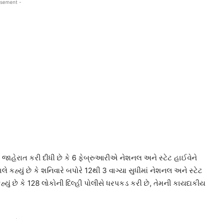
isement -
ને જાહેરાત કરી દીધી છે કે 6 ફેબ્રુઆરીએ નેશનલ અને સ્ટેટ હાઈવેને
કહ્યું છે કે શનિવારે બપોરે 12થી 3 વાગ્યા સુધીમાં નેશનલ અને સ્ટેટ
યું છે કે 128 લોકોની દિલ્હી પોલીસે ધરપકડ કરી છે, તેમની કાયદાકીય