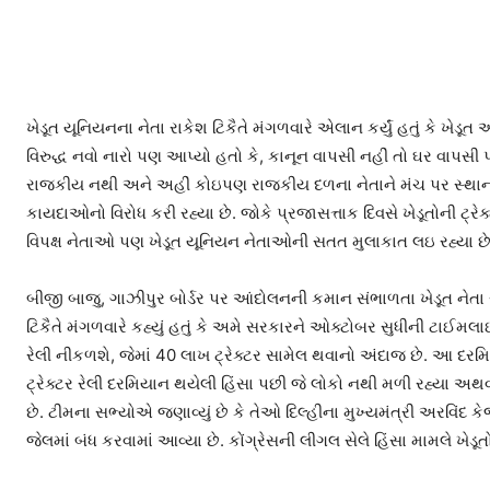
ખેડૂત યૂનિયનના નેતા રાકેશ ટિકૈતે મંગળવારે એલાન કર્યું હતું કે 
વિરુદ્ધ નવો નારો પણ આપ્યો હતો કે, કાનૂન વાપસી નહીં તો ઘર વાપસી પણ 
રાજકીય નથી અને અહીં કોઇપણ રાજકીય દળના નેતાને મંચ પર સ્થાન કે 
કાયદાઓનો વિરોધ કરી રહ્યા છે. જોકે પ્રજાસત્તાક દિવસે ખેડૂતોની ટ્રેક્
વિપક્ષ નેતાઓ પણ ખેડૂત યૂનિયન નેતાઓની સતત મુલાકાત લઇ રહ્યા છે
બીજી બાજુ, ગાઝીપુર બોર્ડર પર આંદોલનની કમાન સંભાળતા ખેડૂત નેતા
ટિકૈતે મંગળવારે કહ્યું હતું કે અમે સરકારને ઓક્ટોબર સુધીની ટાઈમલા
રેલી નીકળશે, જેમાં 40 લાખ ટ્રેક્ટર સામેલ થવાનો અંદાજ છે. આ દરમ
ટ્રેક્ટર રેલી દરમિયાન થયેલી હિંસા પછી જે લોકો નથી મળી રહ્યા અથ
છે. ટીમના સભ્યોએ જણાવ્યું છે કે તેઓ દિલ્હીના મુખ્યમંત્રી અરવિંદ ક
જેલમાં બંધ કરવામાં આવ્યા છે. કોંગ્રેસની લીગલ સેલે હિંસા મામલે ખે