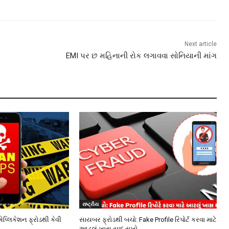
Next article
EMI પર છ મહિનાની રોક લગાવવા સોનિયાની માંગ
રાષ્ટ્રીય
એપ્લિકેશન ફ્રોડથી કેવી
સાયબર ફ્રોડથી બચો: Fake Profile રિપોર્ટ કરવા માટે
આટલું ખાસ યાદ રાખો