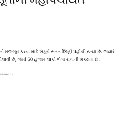
 મજબૂત કરવા માટે ખેડૂતો સતત દિલ્હી પહોંચી રહ્યા છે. જ્યારે
લાવી છે, જેમાં 50 હજાર લોકો ભેગા થવાની શક્યતા છે.
isement -