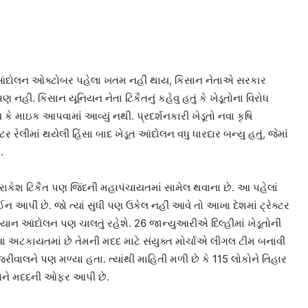
ખેડૂત આંદોલન ઓક્ટોબર પહેલા ખતમ નહીં થાય, કિસાન નેતાએ સરકાર
નહીં. કિસાન યૂનિયન નેતા ટિકૈતનું કહેવુ હતું કે ખેડૂતોના વિરોધ
માઇક આપવામાં આવ્યું નથી. પ્રદર્શનકારી ખેડૂતો નવા કૃષિ
ટર રેલીમાં થયેલી હિંસા બાદ ખેડૂત આંદોલન વધુ ધારદાર બન્યુ હતું, જેમાં
.
 રાકેશ ટિકૈત પણ જિંદની મહાપંચાયતમાં સામેલ થવાના છે. આ પહેલાં
ઈન આપી છે. જો ત્યાં સુધી પણ ઉકેલ નહીં આવે તો આખા દેશમાં ટ્રેક્ટર
િયાન આંદોલન પણ ચાલતું રહેશે. 26 જાન્યુઆરીએ દિલ્હીમાં ખેડૂતોની
વા અટકાયતમાં છે તેમની મદદ માટે સંયુક્ત મોર્ચાએ લીગલ ટીમ બનાવી
ેજરીવાલને પણ મળ્યા હતા. ત્યાંથી માહિતી મળી છે કે 115 લોકોને તિહાર
ડૂતોને મદદની ઓફર આપી છે.