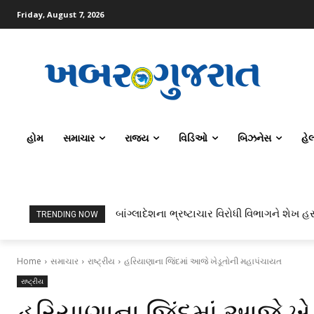
Friday, August 7, 2026
હોમ
સમાચાર
રાજ્ય
વિડિઓ
બિઝનેસ
હે
બાંગ્લાદેશના ભ્રષ્ટાચાર વિરોધી વિભાગને શેખ હસ
TRENDING NOW
Home
સમાચાર
રાષ્ટ્રીય
હરિયાણાના જિંદમાં આજે ખેડૂતોની મહાપંચાયત
રાષ્ટ્રીય
હરિયાણાના જિંદમાં આજે ખે