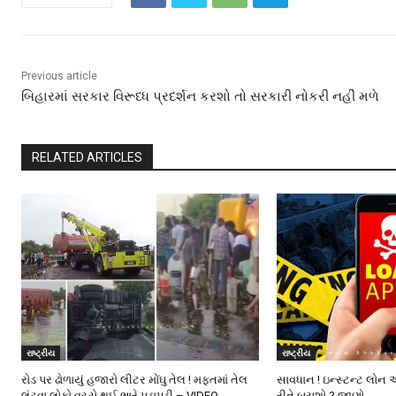
Previous article
બિહારમાં સરકાર વિરૂધ્ધ પ્રદર્શન કરશો તો સરકારી નોકરી નહીં મળે
RELATED ARTICLES
રાષ્ટ્રીય
રાષ્ટ્રીય
રોડ પર ઢોળાયું હજારો લીટર મોંઘુ તેલ ! મફતમાં તેલ
સાવધાન ! ઇન્સ્ટન્ટ લોન 
લૂંટવા લોકો વચ્ચે થઈ ભારે પડાપડી – VIDEO
રીતે બચશો ? જાણો…