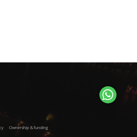
cy
Ownership & funding