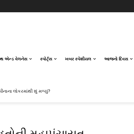
લ્થ એન્ડ વેલનેસ
સ્પોર્ટ્સ
ખબર સ્પેશીયલ
આજનો દિવસ
ીનાના લોકરમાંથી શું મળ્યું?
ડૂતોની મહાપંચાયત