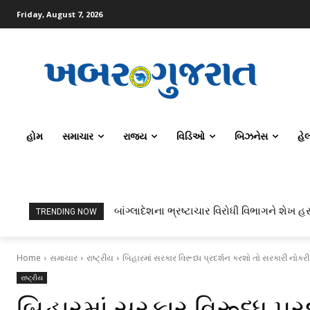
Friday, August 7, 2026
હોમ
સમાચાર
રાજ્ય
વિડિઓ
બિઝનેસ
હે
બાંગ્લાદેશના ભ્રષ્ટાચાર વિરોધી વિભાગને શેખ હસ
TRENDING NOW
Home
સમાચાર
રાષ્ટ્રીય
બિહારમાં સરકાર વિરૂધ્ધ પ્રદર્શન કરશો તો સરકારી નોકરી
રાષ્ટ્રીય
બિહારમાં સરકાર વિરૂધ્ધ પ્