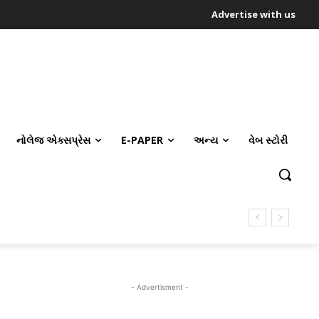
Advertise with us
નોલેજ એક્સપ્રેસ
E-PAPER
અન્ય
વેબ સ્ટોરી
- Advertisment -