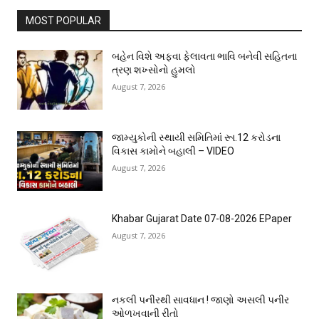
MOST POPULAR
બહેન વિશે અફવા ફેલાવતા ભાવિ બનેવી સહિતના
ત્રણ શખ્સોનો હુમલો
August 7, 2026
જામ્યુકોની સ્થાયી સમિતિમાં રૂા.12 કરોડના
વિકાસ કામોને બહાલી – VIDEO
August 7, 2026
Khabar Gujarat Date 07-08-2026 EPaper
August 7, 2026
નકલી પનીરથી સાવધાન ! જાણો અસલી પનીર
ઓળખવાની રીતો