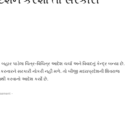
 પાડેલા ચિત્ર-વિચિત્ર આદેશ ચર્ચા અને વિવાદનું કેન્દ્ર બન્યા છે.
ન કરનારને સરકારી નોકરી નહીં મળે. તો બીજી મધ્યપ્રદેશની શિવરાજ
થી કરવાનો આદેશ કર્યો છે.
isement -