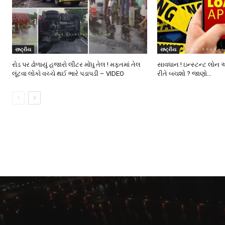
રાષ્ટ્રીય
રાષ્ટ્રીય
રોડ પર ઢોળાયું હજારો લીટર મોંઘુ તેલ ! મફતમાં તેલ
સાવધાન ! ઇન્સ્ટન્ટ લોન 
લૂંટવા લોકો વચ્ચે થઈ ભારે પડાપડી – VIDEO
રીતે બચશો ? જાણો…