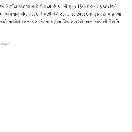
 નિર્ણય એટલા માટે લેવાયો છે કે, ગૌ મૂત્ર ફિનાઈલની ફેક્ટરીઓ
ૂધ આપવાનુ બંધ કરી દે તે પછી તેને રસ્તા પર છોડી દેતા હોય છે પણ આ
આવી ગાયોને રસ્તા પર છોડતા પહેલા વિચાર કરશે અને ગાયોની સ્થિતિ
isement -