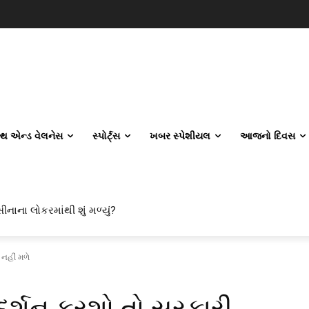
લ્થ એન્ડ વેલનેસ
સ્પોર્ટ્સ
ખબર સ્પેશીયલ
આજનો દિવસ
ીનાના લોકરમાંથી શું મળ્યું?
 નહીં મળે
રદર્શન કરશો તો સરકારી