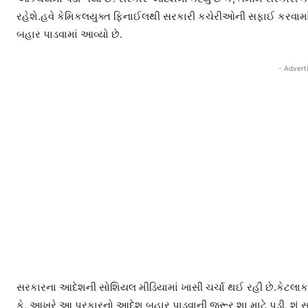
રહેશે.હવે કેમિકલયુક્ત ફિનાઈલથી સરકારી કચેરીઓની સફાઈ કરવામા
બહાર પાડવામાં આવ્યો છે.
- Advert
સરકારના આદેશની સોશિયલ મીડિયામાં ખાસી ચર્ચા થઈ રહી છે.કેટલાક લ
કે, આખરે આ પ્રકારનો આદેશ બહાર પાડવાની જરૂર શા માટે પડી, શું 