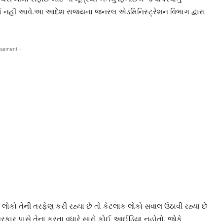
ં નહીં આવે.આ આદેશ રાજ્યના જનરલ એડમિનિસ્ટ્રેશન વિભાગ દ્વારા
isement -
ોકો તેની તરફેણ કરી રહ્યા છે તો કેટલાક લોકો સવાલ ઉઠાવી રહ્યા છે
સરકાર પાસે તેના કરતા વધારે સારો કોઈ આઈડિયા નહોતો. જોકે