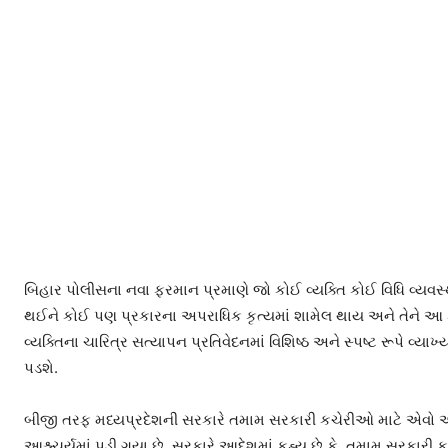
બિહાર પોલીસના નવા ફરમાન પ્રમાણે જો કોઈ વ્યક્તિ કોઈ વિધિ વ્યવસ્થા
થઈને કોઈ પણ પ્રકારના અપરાધિક કૃત્યમાં શામેલ થાય અને તેને આ કામ
વ્યક્તિના ચારિત્ર સત્યાપન પ્રતિવેદનમાં વિશિષ્ઠ અને સ્પષ્ટ રૂપે વ્ય
પડશે.
બીજી તરફ મધ્યપ્રદેશની સરકારે તમામ સરકારી કચેરીઓ માટે એવો 
આશ્ર્ચર્યમાં પડી ગયા છે. સરકારે આદેશમાં કહ્યુ છે કે, તમામ સરકાર