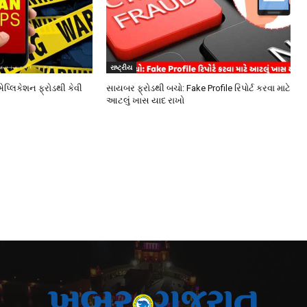
રાષ્ટ્રીય
એપ્લિકેશન ફ્રોડથી કેવી
સાયબર ફ્રોડથી બચો: Fake Profile રિપોર્ટ કરવા માટે
આટલું ખાસ યાદ રાખો