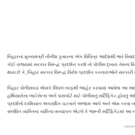
બિહારના મુખ્યમંત્રી નીતીશ કુમારના એક વિચિત્ર આદેશથી ભારે વિવાદ 
કોઈ રાજ્યમાં સરકાર વિરૂદ્ધ પ્રદર્શન કરશે તો પોલીસ દ્બારા તેમના 
થાય છે કે, બિહાર સરકાર વિરૂદ્ધ વિરોધ પ્રદર્શન કરનારાઓને સરકારી 
બિહાર પોલીસવડા એસકે સિંઘલ તરફથી જાહેર કરવામાં આવેલા આ આદેશમાં 
હથિયારોના લાઈસેન્સ અને પાસપોર્ટ માટે પોલીસનું સર્ટિફિકેટ હોવનું અન
પ્રદર્શનો દરમિયાન અપરાધિક ઘટનાને અંજામ આપે અને એમ કરવા બદલ
સંબંધિત વ્યક્તિના ચારિત્ય સત્યાપન એટલે કે જરૂરી સર્ટિફિકેટમાં 
- Advert