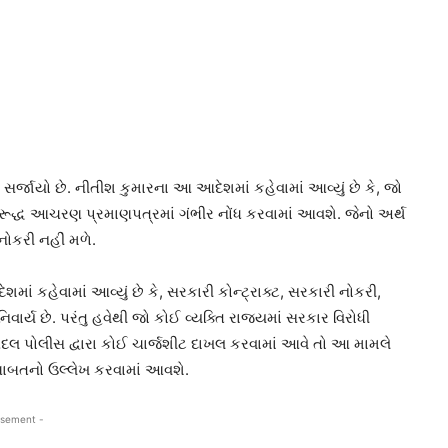
સર્જાયો છે. નીતીશ કુમારના આ આદેશમાં કહેવામાં આવ્યું છે કે, જો
વિરૂદ્ધ આચરણ પ્રમાણપત્રમાં ગંભીર નોંધ કરવામાં આવશે. જેનો અર્થ
નોકરી નહીં મળે.
કહેવામાં આવ્યું છે કે, સરકારી કોન્ટ્રાક્ટ, સરકારી નોકરી,
િવાર્ય છે. પરંતુ હવેથી જો કોઈ વ્યક્તિ રાજ્યમાં સરકાર વિરોધી
 પોલીસ દ્વારા કોઈ ચાર્જશીટ દાખલ કરવામાં આવે તો આ મામલે
આ બાબતનો ઉલ્લેખ કરવામાં આવશે.
isement -