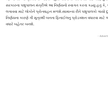
સરકારના પશુપાલન મંત્રીએ આ નિર્ણયનો સ્વાગત કરતા કહ્યુ હતુ કે, આ
લગાવવા માટે લોકોને પ્રોત્સાહન મળશે.સામાન્ય રીતે પશુપાલકો ગાયો દ
નિર્ણયના કારણે ગૌ મૂત્રથી બનતા ફિનાઈલનુ પ્રોડક્શન વધારવા માટે 
વધારે બહેતર બનશે.
- Advert