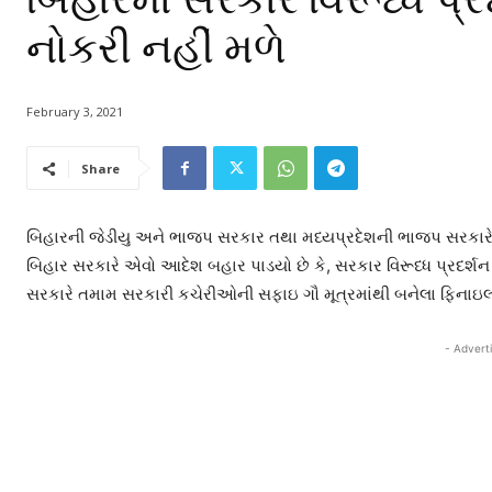
નોકરી નહીં મળે
February 3, 2021
Share
બિહારની જેડીયુ અને ભાજપ સરકાર તથા મધ્યપ્રદેશની ભાજપ સરકારે બહાર
બિહાર સરકારે એવો આદેશ બહાર પાડયો છે કે, સરકાર વિરૂધ્ધ પ્રદર્શ
સરકારે તમામ સરકારી કચેરીઓની સફાઇ ગૌ મૂત્રમાંથી બનેલા ફિનાઇલ
- Advert