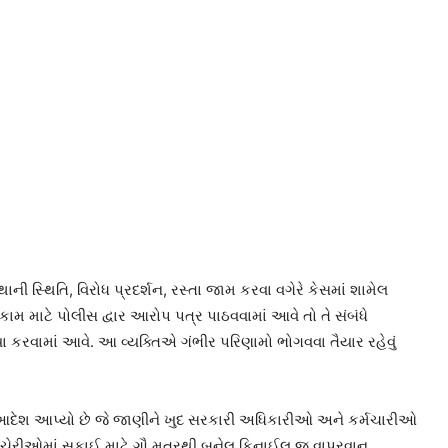
ની સ્થિતિ, વિરોધ પ્રદર્શન, રસ્તા જામ કરવા વગેરે કેસમાં શામેલ
 માટે પોલીસ દ્વાર આરોપ પત્ર પાઠવવામાં આવે તો તે સંબંધે
ાખ્યા કરવામાં આવે. આ વ્યક્તિએ ગંભીર પરિણામો ભોગવવા તૈયાર રહેવું
આદેશ આપ્યો છે જે જાણીને ખુદ સરકારી અધિકારીઓ અને કર્મચારીઓ
ી કચેરીઓમાં સફાઈ માટે ગૌ મૂત્રથી બનેલુ ફિનાઈલ જ વાપરવાનુ