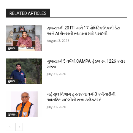
RELATED ARTICLES
ગુજરાતની 20 ITI અને 17 પોલિટેકનિકની ડેટા
અને AI લેબ્સની સ્થાપના માટે પસંદગી
August 3, 2026
ગુજરાત
ગુજરાતને 5 વર્ષમાં CAMPA હેઠળ રૂ. 1226 કરોડ
મળ્યા
July 31, 2026
ગુજરાત
મહેસૂલ વિભાગ હસ્તકના વર્ગ-3 કર્મચારીની
આંતરિક બદલીની સત્તા કલેક્ટરને
July 31, 2026
ગુજરાત