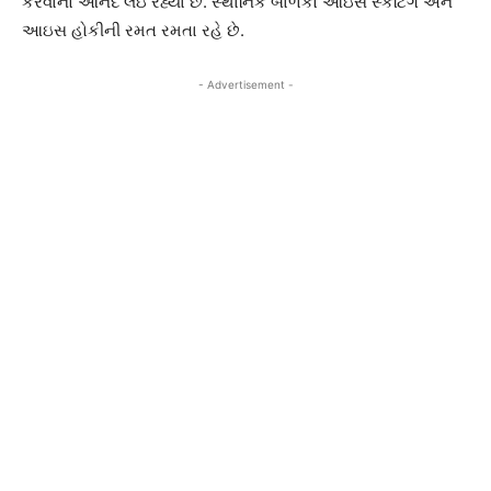
કરવાનો આનંદ લઇ રહ્યા છે. સ્થાનિક બાળકો આઇસ સ્કેટિંગ અને
આઇસ હોકીની રમત રમતા રહે છે.
- Advertisement -