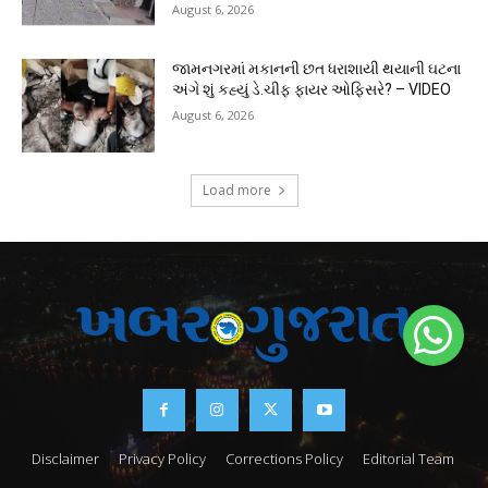
August 6, 2026
જામનગરમાં મકાનની છત ધરાશાયી થયાની ઘટના
અંગે શું કહ્યું ડે.ચીફ ફાયર ઓફિસરે? – VIDEO
August 6, 2026
Load more
Disclaimer
Privacy Policy
Corrections Policy
Editorial Team