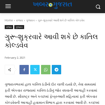
Home
રાજ્ય
ગુજરાત
ગુરૂ-શુક્રવારે આવી શકે છે કાતિલ કોલ્ડવેવ
રાજ્ય
ગુજરાત
ગુરૂ-શુક્રવારે આવી શકે છે કાતિલ
કોલ્ડવેવ
February 2, 2021
ગુજરાતભરમાં હાલ કાતિલ ઠંડીનો દોર ચાલી રહ્યો છે, તેવા સમયમાં
ફરી એકવાર રાજ્યમાં કાતિલ ઠંડીનું જોર વધવાની આગાહી કરવામાં
આવી છે. સૌરાષ્ટ્ર અને કચ્છમાં ફેબ્રુઆરી મહિનામાં ફરી એકવાર
કોલ્ડવેવની આગાહી હવામાન વિભાગ દ્વારા કરવામાં આવી છે. કચ્છમાં