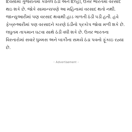
દિવસોમાં ગુજરાતમાં કાતિલ ઠંડી અને દિલ્હી, ઉત્તર ભારતમાં વરસાદ
થઇ શકે છે. જોકે સામાન્યપણે આ મહિનામાં વરસાદ થતો નથી.
જાન્યુઆરીમાં પણ વરસાદ થવાથી હાડ ગાળતી ઠંડી પડી હતી. હવે
ફેબ્રુઆરીમાં પણ વરસાદને કારણે ઠંડીનો પ્રકોપ જોવા મળી શકે છે.
લઘુતમ તાપમાન ઘટવા સાથે ઠંડી વધી શકે છે. ઉત્તર ભારતના
વિસ્તારોમાં સવારે ધુમ્મસ અને બાકીના સમયે ઠંડા પવનો ફૂંકાઇ રહ્યા
છે.
- Advertisement -