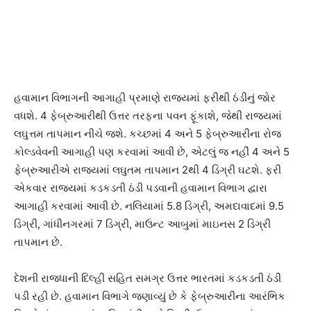
હવામાન વિભાગની આગાહી પ્રમાણે રાજ્યમાં ફરીથી ઠંડીનું જોર
વધશે. 4 ફેબ્રુઆરીથી ઉત્તર તરફના પવન ફૂંકાશે, જેથી રાજ્યમાં
લઘુત્તમ તાપમાન નીચે જશે. કચ્છમાં 4 અને 5 ફેબ્રુઆરીના રોજ
કોલ્ડવેવની આગાહી પણ કરવામાં આવી છે, એટલું જ નહીં 4 અને 5
ફેબ્રુઆરીએ રાજ્યમાં લઘુતમ તાપમાન 2થી 4 ડિગ્રી ઘટશે. ફરી
એકવાર રાજ્યમાં કડકડતી ઠંડી પડવાની હવામાન વિભાગ દ્વારા
આગાહી કરવામાં આવી છે. નલિયામાં 5.8 ડિગ્રી, અમદાવાદમાં 9.5
ડિગ્રી, ગાંધીનગરમાં 7 ડિગ્રી, માઉન્ટ આબુમાં માઇનસ 2 ડિગ્રી
તાપમાન છે.
દેશની રાજધાની દિલ્હી સહિત સમગ્ર ઉત્તર ભારતમાં કડકડતી ઠંડી
પડી રહી છે. હવામાન વિભાગે જણાવ્યું છે કે ફેબ્રુઆરીના આરંભિક