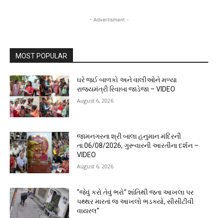
- Advertisment -
MOST POPULAR
ઘરે જઈ બાળકો અને વાલીઓને મળ્યા
રાજ્યમંત્રી રિવાબા જાડેજા – VIDEO
August 6, 2026
જામનગરના શ્રી બાલા હનુમાન મંદિરની
તા.06/08/2026, ગુરૂવારની આરતીના દર્શન –
VIDEO
August 6, 2026
“જેવું કરો તેવું ભરો” શાંતિથી જતા આખલા પર
પથ્થર મારતાં જ આખલો ભડક્યો, સીસીટીવી
વાયરલ”