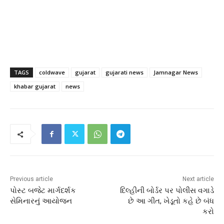
TAGS
coldwave
gujarat
gujarati news
Jamnagar News
khabar gujarat
news
Previous article
Next article
પોસ્ટ બજેટ માર્ગદર્શક
દિલ્હીની બોર્ડર પર પોલીસ વગાડે
સેમિનારનું આયોજન
છે આ ગીત, ખેડૂતો કહે છે બંધ
કરો