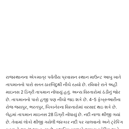
રાજસ્થાનના એકમાત્ર પર્વતીય પ્રવાસન સ્થાન માઉન્ટ આબુ ખાતે
તાપમાનનો પારો સતત ઠારબિંદુથી નીચે રહ્યો છે. રવિવારે રાતે અહીં
માઇનસ 2 ડિગ્રી તાપમાન નોંધાયું હતું. અન્ય વિસ્તારોમાં ઠંડીનું જોર
છે. તાપમાનનો પારો હજી પણ નીચો જઇ શકે છે. 4-5 ફેબ્રુઆરીના
રોજ જયપુર, ભરતપુર, બિકાનેરના વિસ્તારોમાં વરસાદ થઇ શકે છે.
લેહમાં તાપમાન માઇનસ 28 ડિગ્રી નોંધાયું છે. નદી નાળા થીજી ગયાં
છે. તેવામાં લોકો થીજી ગયેલી જંસ્કાર નદી પર ચાલવાનો અને ટ્રેકિંગ