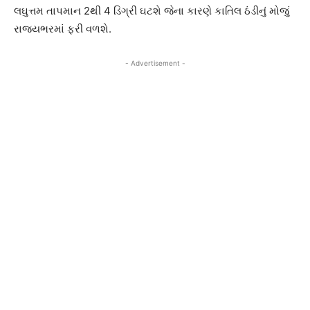
લઘુત્તમ તાપમાન 2થી 4 ડિગ્રી ઘટશે જેના કારણે કાતિલ ઠંડીનું મોજું
રાજ્યભરમાં ફરી વળશે.
- Advertisement -