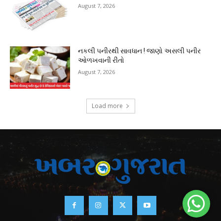
August 7, 2026
નકલી પનીરથી સાવધાન ! જાણો અસલી પનીર
ઓળખવાની રીતો
August 7, 2026
Load more