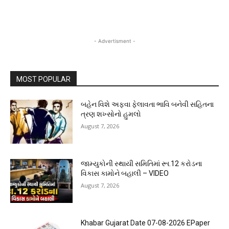
- Advertisment -
MOST POPULAR
બહેન વિશે અફવા ફેલાવતા ભાવિ બનેવી સહિતના
ત્રણ શખ્સોનો હુમલો
August 7, 2026
જામ્યુકોની સ્થાયી સમિતિમાં રૂા.12 કરોડના
વિકાસ કામોને બહાલી – VIDEO
August 7, 2026
Khabar Gujarat Date 07-08-2026 EPaper