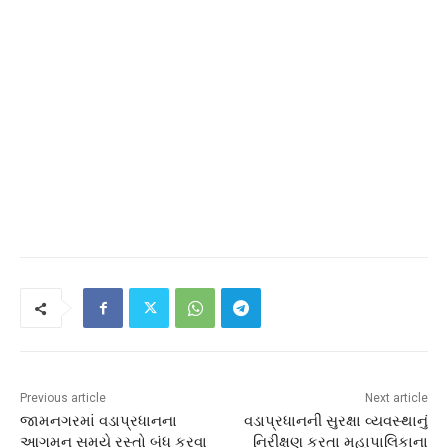
Previous article
Next article
જામનગરમાં વડાપ્રધાનના
વડાપ્રધાનની સુરક્ષા વ્યવસ્થાનું
આગમન સમયે રસ્તો બંધ કરવા
નિરીક્ષણ કરતા મહાપાલિકાના