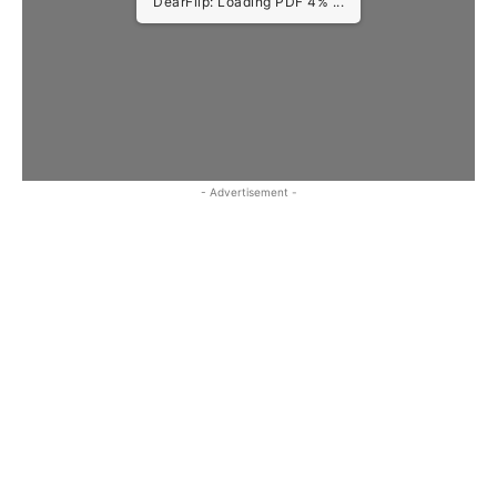
DearFlip: Loading PDF 4% ...
- Advertisement -