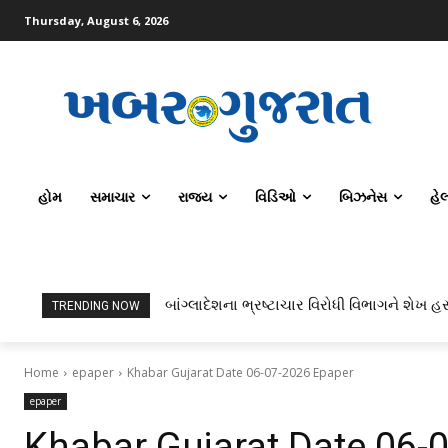
Thursday, August 6, 2026
હોમ
સમાચાર
રાજ્ય
વિડિઓ
બિઝનેસ
હે
બાંગ્લાદેશના ભ્રષ્ટાચાર વિરોધી વિભાગને શેખ હસ
TRENDING NOW
Home
epaper
Khabar Gujarat Date 06-07-2026 Epaper
epaper
Khabar Gujarat Date 06-