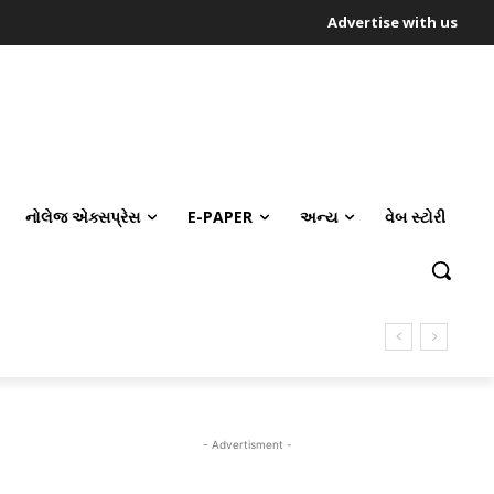
Advertise with us
નોલેજ એક્સપ્રેસ
E-PAPER
અન્ય
વેબ સ્ટોરી
- Advertisment -