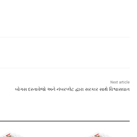
Next article
બોગસ દસ્તાવેજો અને નંબરપ્લેટ દ્વારા સરકાર સાથે વિશ્વાસઘાત