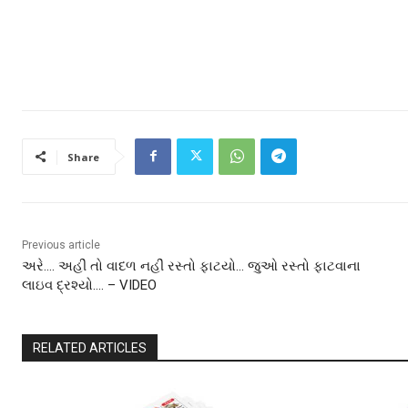
Share
Previous article
અરે…. અહીં તો વાદળ નહીં રસ્તો ફાટયો… જુઓ રસ્તો ફાટવાના
લાઇવ દ્રશ્યો…. – VIDEO
RELATED ARTICLES