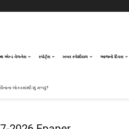
લ્થ એન્ડ વેલનેસ
સ્પોર્ટ્સ
ખબર સ્પેશીયલ
આજનો દિવસ
ીનાના લોકરમાંથી શું મળ્યું?
07-2026 Epaper