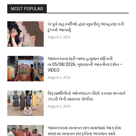
MOST POPULAR
બે પુર્વ સહકર્મીઓ દ્વારા યુવતીનું અપહરણ કરી
દુષ્કર્મ આચર્યું
August 5, 2026
જામનગરના શ્રી બાલા હનુમાન મંદિરની
તા.05/08/2026, બુધવારની આરતીના દર્શન –
VIDEO
August 5, 2026
વિદ્યાર્થીનીનો ઓનલાઇન પીછો કરનાર શખ્સને
ઝડપી લેતી સાયબર પોલીસ
August 5, 2026
જામનગરમાં સનાતન સંત સમાજમાં આક્રોશ :
સંસદમાં સનાતન સંસ્કૃતિના અપમાન સામે