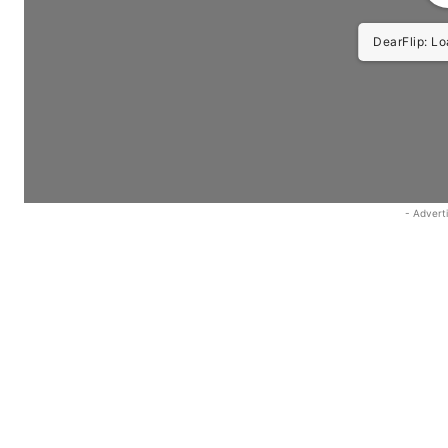
DearFlip: Load
- Advert