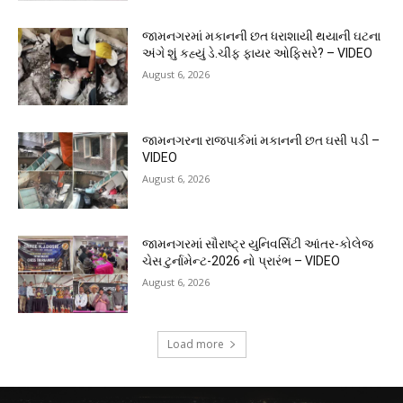
જામનગરમાં મકાનની છત ધરાશાયી થયાની ઘટના
અંગે શું કહ્યું ડે.ચીફ ફાયર ઓફિસરે? – VIDEO
August 6, 2026
જામનગરના રાજપાર્કમાં મકાનની છત ઘસી પડી –
VIDEO
August 6, 2026
જામનગરમાં સૌરાષ્ટ્ર યુનિવર્સિટી આંતર-કોલેજ
ચેસ ટુર્નામેન્ટ-2026 નો પ્રારંભ – VIDEO
August 6, 2026
Load more