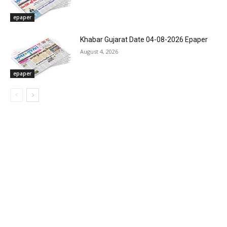
epaper
Khabar Gujarat Date 04-08-2026 Epaper
August 4, 2026
epaper