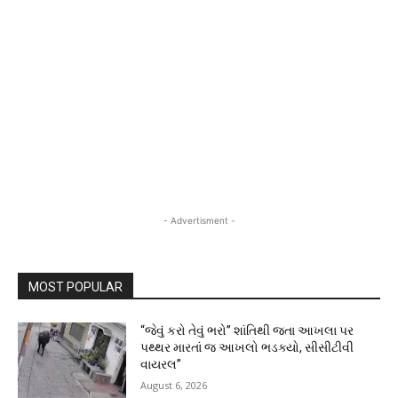
- Advertisment -
MOST POPULAR
“જેવું કરો તેવું ભરો” શાંતિથી જતા આખલા પર
પથ્થર મારતાં જ આખલો ભડક્યો, સીસીટીવી
વાયરલ”
August 6, 2026