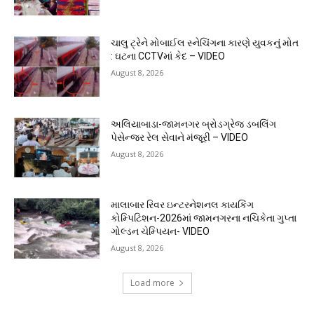
ચાલુ ટ્રેને મોબાઈલ સ્નેચિંગના કારણે યુવકનું મોત
: ઘટના CCTVમાં કેદ – VIDEO
August 8, 2026
અલિયાબાડા-જામનગર બ્રોડગ્રેજ ડબલિંગ
પેસેન્જર રેલ સેવાને મંજૂરી – VIDEO
August 8, 2026
માલાબાર રિવર ઇન્ટરનેશનલ કાયકિંગ
કોમ્પિટિશન-2026માં જામનગરના નચિકેતા ગુપ્તા
ગોલ્ડન ચેમ્પિયન- VIDEO
August 8, 2026
Load more