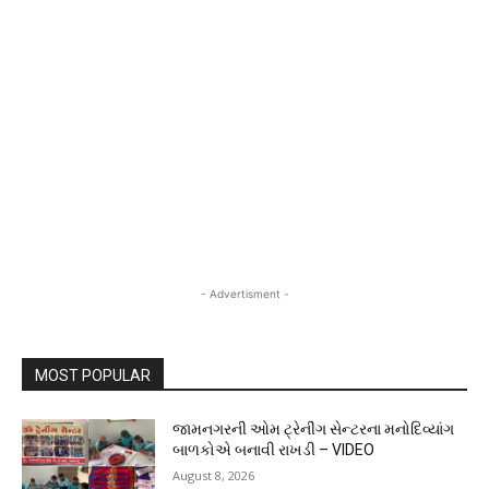
- Advertisment -
MOST POPULAR
જામનગરની ઓમ ટ્રેનીંગ સેન્ટરના મનોદિવ્યાંગ
બાળકોએ બનાવી રાખડી – VIDEO
August 8, 2026