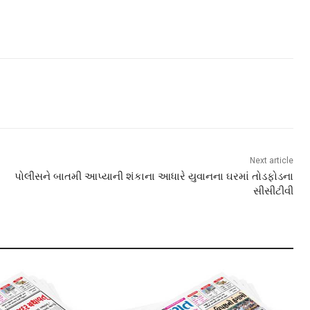
Next article
પોલીસને બાતમી આપ્યાની શંકાના આધારે યુવાનના ઘરમાં તોડફોડના
સીસીટીવી