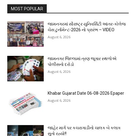
MOST POPULAR
જામનગરમાં સૌરાષ્ટ્ર યુનિવર્સિટી આંતર-કોલેજ
ચેસ ટુર્નામેન્ટ-2026 નો પ્રારંભ – VIDEO
August 6, 2026
જામનગર જિલ્લામાં ત્રણ જૂગાર સ્થળોએ
પોલીસનો દરોડો
August 6, 2026
Khabar Gujarat Date 06-08-2026 Epaper
August 6, 2026
જાહેર માર્ગ પર કચરાગાડીનો ચાલક બે કલાક
સુતો રહ્યો!!