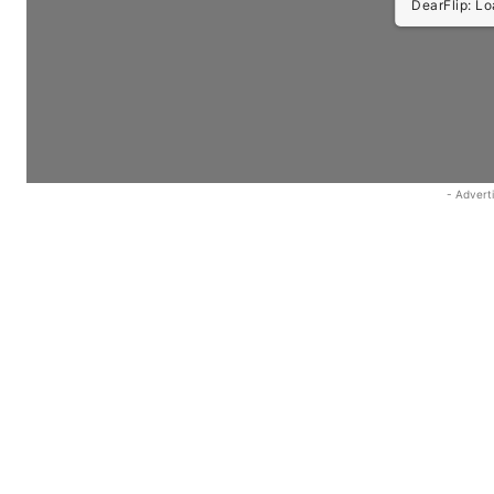
DearFlip: Load
- Advert