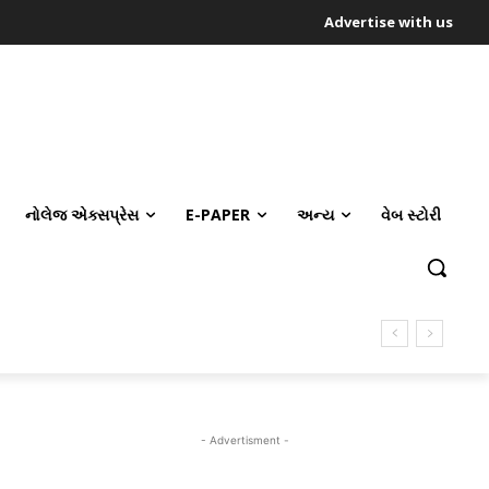
Advertise with us
નોલેજ એક્સપ્રેસ
E-PAPER
અન્ય
વેબ સ્ટોરી
- Advertisment -