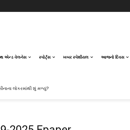
લ્થ એન્ડ વેલનેસ
સ્પોર્ટ્સ
ખબર સ્પેશીયલ
આજનો દિવસ
ીનાના લોકરમાંથી શું મળ્યું?
વિલ એન્જિનિયરિંગ કેમ પસંદ કરી રહ્યા છે? IITનો ટ્રેન્ડ બદલાઈ ગયો છે
09-2025 Epaper