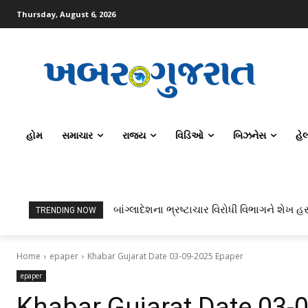
Thursday, August 6, 2026
હોમ
સમાચાર
રાજ્ય
વિડિઓ
બિઝનેસ
હે
બાંગ્લાદેશના ભ્રષ્ટાચાર વિરોધી વિભાગને શેખ હસ
ટોપર્સ કોમ્પ્યુટર સાયન્સ અને AI કરતાં સિ
TRENDING NOW
Home
epaper
Khabar Gujarat Date 03-09-2025 Epaper
epaper
Khabar Gujarat Date 03-