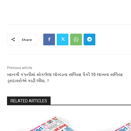
Share
Previous article
ખાનગી કંપનીમાં મોકલેલા લોખંડના સળિયા પૈકી 10 લાખના સળિયા
ડ્રાઇવરોએ કાઢી લીધા…!
RELATED ARTICLES