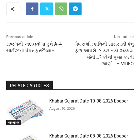
Previous article
Next article
રાજ્યની અદાલતોમાં હવે A-4
મેષ રાશી : શનિની સાડાસાતી કેવુ
સાઈઝના પેપર ફરજિયાત
ફળ આપશે…? કઇ તકો ઝડપવા
જેવી …? કોની પુજા કરવી
જાણો… – VIDEO
RELATED ARTICLES
Khabar Gujarat Date 10-08-2026 Epaper
August 10, 2026
epaper
Khabar Gujarat Date 08-08-2026 Epaper