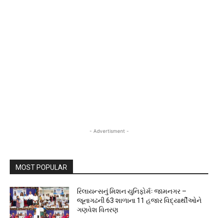
- Advertisment -
MOST POPULAR
રિલાયન્સનું મિશન યુનિફોર્મઃ જામનગર –
જૂનાગઢની 63 શાળાના 11 હજાર વિદ્યાર્થીઓને
ગણવેશ વિતરણ