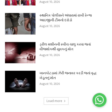
August 10, 2026
સ્થાનિક પોલીસને અંધારામાં રાખી રેન્જ
આઇજીની ટીમનો દરોડો
August 10, 2026
ડ્રીલ મશીનની સ્વીચ ચાલુ કરવા જતાં
વીજશોકથી યુવકનું મોત
August 10, 2026
ખાનકોટડામાં ઝેરી જનાવર કરડી જતાં વૃદ્ધ
ખેડૂતનું મોત
August 10, 2026
Load more