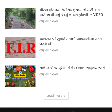
ગીરના જંગલમાં રોમાંચક દ્રશ્ય: એસ.ટી. બસ
સામે આવી ગયું આખું લાયન ફેમિલી ! – VIDEO
August 7, 2026
જામનગરમાં યુવાને મસાલો આપવાની ના પાડતા
લમધાર્યો
August 7, 2026
નોલેજ એક્સપ્રેસ : વિવિધ દેશોની રાષ્ટ્રીય રમતો
August 7, 2026
Load more