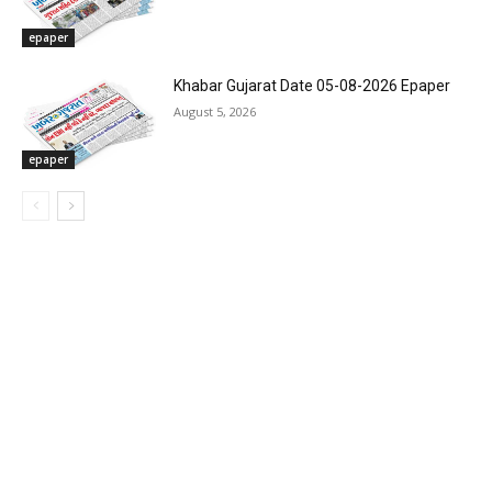
epaper
Khabar Gujarat Date 05-08-2026 Epaper
August 5, 2026
epaper