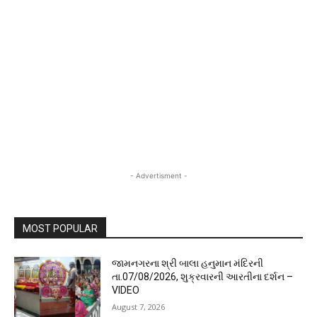
- Advertisment -
MOST POPULAR
જામનગરના શ્રી બાલા હનુમાન મંદિરની
તા.07/08/2026, શુક્રવારની આરતીના દર્શન –
VIDEO
August 7, 2026