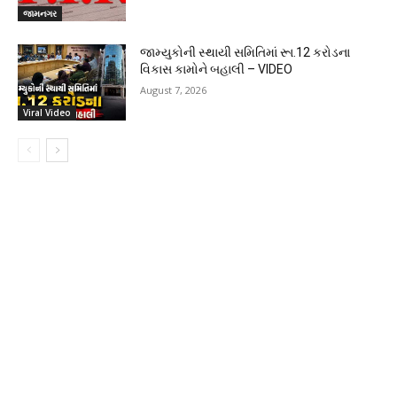
જામનગર
જામ્યુકોની સ્થાયી સમિતિમાં રૂા.12 કરોડના
વિકાસ કામોને બહાલી – VIDEO
August 7, 2026
Viral Video