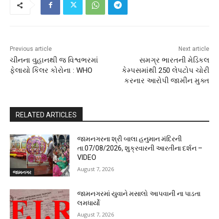
Previous article
Next article
ચીનના વુહાનથી જ વિશ્વભરમાં
સમગ્ર ભારતની મેડિકલ
ફેલાયો કિલર કોરોના : WHO
કેમ્પસમાંથી 250 લેપટોપ ચોરી
કરનાર આરોપી જામીન મુક્ત
RELATED ARTICLES
જામનગરના શ્રી બાલા હનુમાન મંદિરની
તા.07/08/2026, શુક્રવારની આરતીના દર્શન –
VIDEO
August 7, 2026
જામનગર
જામનગરમાં યુવાને મસાલો આપવાની ના પાડતા
લમધાર્યો
August 7, 2026