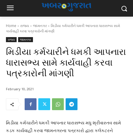
Home
રાજ્ય
જામનગર
મિડીયા કર્મચારીને ધમકી આપનારા ધારાસભ્ય સામે
કાર્યવાહી કરવા પત્રકારોની માંગણી
રાજ્ય
જામનગર
મિડીયા કર્મચારીને ધમકી આપનારા
ધારાસભ્ય સામે કાર્યવાહી કરવા
પત્રકારોની માંગણી
February 10, 2021
મિડીયા કર્મચારીને ધમકી આપનાર ધારાસભ્ય મધુ શ્રીવાસ્તવ સામે
કડક કાર્યવાહી કરવા જામનગરના પત્રકારો દ્વારા કલેકટરને