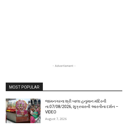
- Advertisment -
MOST POPULAR
જામનગરના શ્રી બાલા હનુમાન મંદિરની
તા.07/08/2026, શુક્રવારની આરતીના દર્શન –
VIDEO
August 7, 2026