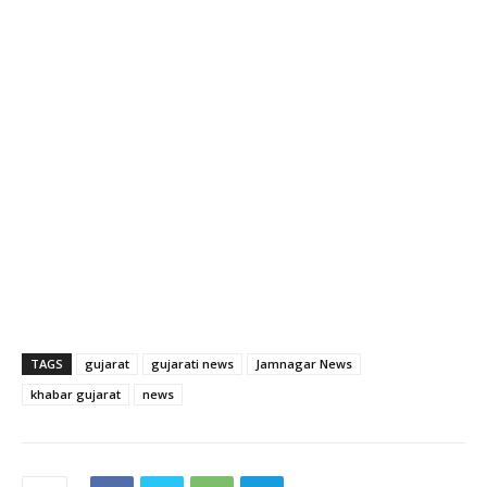
TAGS
gujarat
gujarati news
Jamnagar News
khabar gujarat
news