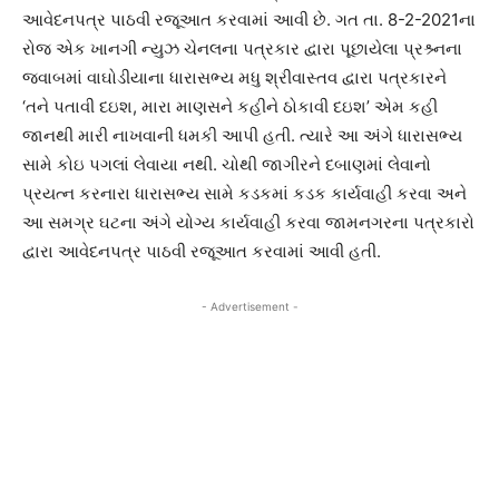
આવેદનપત્ર પાઠવી રજૂઆત કરવામાં આવી છે. ગત તા. 8-2-2021ના
રોજ એક ખાનગી ન્યુઝ ચેનલના પત્રકાર દ્વારા પૂછાયેલા પ્રશ્ર્નના
જવાબમાં વાઘોડીયાના ધારાસભ્ય મધુ શ્રીવાસ્તવ દ્વારા પત્રકારને
‘તને પતાવી દઇશ, મારા માણસને કહીને ઠોકાવી દઇશ’ એમ કહી
જાનથી મારી નાખવાની ધમકી આપી હતી. ત્યારે આ અંગે ધારાસભ્ય
સામે કોઇ પગલાં લેવાયા નથી. ચોથી જાગીરને દબાણમાં લેવાનો
પ્રયત્ન કરનારા ધારાસભ્ય સામે કડકમાં કડક કાર્યવાહી કરવા અને
આ સમગ્ર ઘટના અંગે યોગ્ય કાર્યવાહી કરવા જામનગરના પત્રકારો
દ્વારા આવેદનપત્ર પાઠવી રજૂઆત કરવામાં આવી હતી.
- Advertisement -