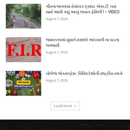
ગીરના જંગલમાં રોમાંચક દ્રશ્ય: એસ.ટી. બસ
સામે આવી ગયું આખું લાયન ફેમિલી ! – VIDEO
August 7, 2026
જામનગરમાં યુવાને મસાલો આપવાની ના પાડતા
લમધાર્યો
August 7, 2026
નોલેજ એક્સપ્રેસ : વિવિધ દેશોની રાષ્ટ્રીય રમતો
August 7, 2026
Load more